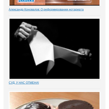
Александр Коновалов: O реформировании нотариата
На заседании коллегии, посвященном подведению итогов
деятельности Министерства юстиции РФ за 2012г. и задачам на
2013г, Министр юстиции РФ Александр Коновалов высказался в
поддержку дальнейшего обсуждения...
СУД, У НАС ОТМЕНА!
Отмена судебных решений – это установление справедливости
или результат настырных попыток добиться своего,
«прокручивая» маховик судебной триады? На площадках
адвокатских сообществ встречаются просто уникальные...