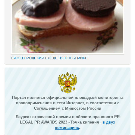
НИЖЕГОРОДСКИЙ СЛЕДСТВЕННЫЙ МИКС
В этом деле «прекрасно» все: от такой «малости», как
переписывание карандашиком на папке статей обвинения без
положенного по УПК РФ закрытия одного и возбуждения другого
дела, до того, что по всем законам...
Портал является официальной площадкой мониторинга
правоприменения в сети Интернет, в соответствии с
Соглашением с Минюстом России
Лауреат отраслевой премии в области правового PR
LEGAL PR AWARDS 2023 «Точка кипения»
в двух
номинациях
.