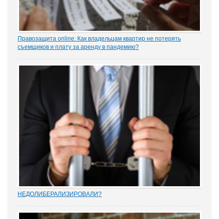
Правозащита online: Как владельцам квартир не потерять
съемщиков и плату за аренду в пандемию?
Рынок аренды жилья ожидает существенное проседание в части
спроса, отметила в интервью порталу «ЗАКОНИЯ» главный
юрисконсульт проектов судебной практики Ольга Старых.
НEДОЛИБЕРАЛИЗИРОВАЛИ?
Почти 88% опрошенных юристами предпринимателей считают,
что судебную систему следует усовершенствовать, и она не
защищает частную собственность. Данные декабрьского опроса