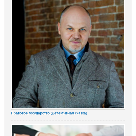
привел портал Право.ру. Более...
Правовое государство (Детективная сказка)
1.- Ночью кто-то убил бабку Парасью. Поленом по голове. И
надругался над покойной. Не ты? - грозно спросил Воевода.
Добрыня исподлобья бросил на Воеводу удивлённый взгляд.
- Я был...