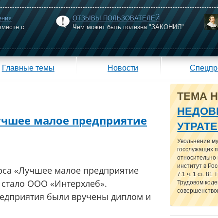
ения
ОТЗЫВЫ ПОЛЬЗОВАТЕЛЕЙ
вместе с
Чем может быть полезна "ЗАКОНИЯ"
Главные темы
Новости
Спецпр
ТЕМА 
НЕДОВ
учшее малое предприятие
УТРАТ
Увольнение м
госслужащих п
относительно
институт в Рос
рса «Лучшее малое предприятие
7.1 ч. 1 ст. 81
 стало ООО «Интерхлеб».
Трудовом кодек
совершенствов
редприятия были вручены диплом и