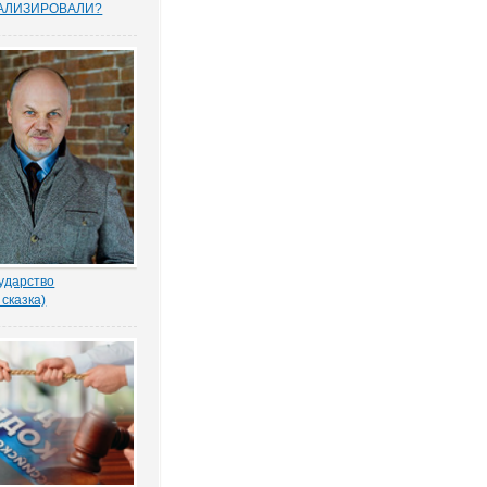
АЛИЗИРОВАЛИ?
прошенных юристами
елей считают, что
тему следует
овать, и она не
тную собственность.
рьского опроса
 Право.ру. Более...
ударство
 сказка)
-то убил бабку
еном по голове. И
ад покойной. Не ты? -
ил Воевода.
одлобья бросил на
лённый взгляд.