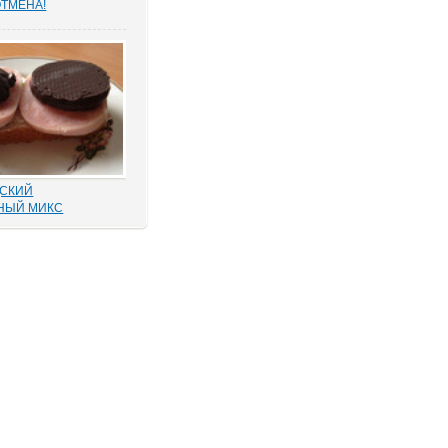
ОТМЕНА!
бных решений – это
 справедливости или
астырных попыток
его, «прокручивая»
ебной триады? На
вокатских сообществ
просто уникальные...
СКИЙ
НЫЙ МИКС
«прекрасно» все: от
ти», как
ие карандашиком на
 обвинения без
 по УПК РФ закрытия
буждения другого
, что по всем