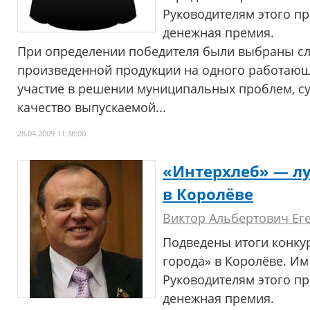
Руководителям этого п
денежная премия.
При определении победителя были выбраны с
произведенной продукции на одного работающе
участие в решении муниципальных проблем, с
качество выпускаемой...
28.04.2009 11:38:00
«Интерхлеб» — л
в Королёве
Виктор Альбертович Ег
Подведены итоги конку
города» в Королёве. Им
Руководителям этого п
денежная премия.