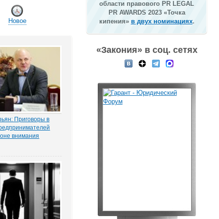
области правового PR LEGAL
PR AWARDS 2023 «Точка
Новое
кипения»
в двух номинациях
.
«Закония» в соц. сетях
ьян: Приговоры в
редпринимателей
зоне внимания
мерсантъ» рассказала
ая Тихоновца,
итателям ЭСМИ
з журналистского
ия «Пермский
елец сети заправок...