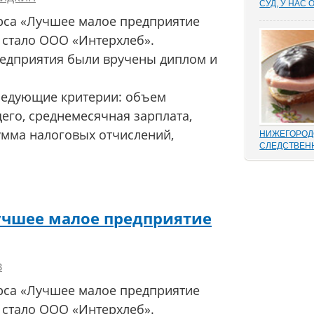
СУД, У НАС 
Отмена суде
рса «Лучшее малое предприятие
установление
 стало ООО «Интерхлеб».
результат н
добиться сво
редприятия были вручены диплом и
маховик суд
площадках ад
встречаются 
ледующие критерии: объем
го, среднемесячная зарплата,
умма налоговых отчислений,
НИЖЕГОРОД
СЛЕДСТВЕН
В этом деле 
такой «малос
переписыван
папке статей
положенного
учшее малое предприятие
одного и воз
дела, до того
законам...
в
рса «Лучшее малое предприятие
 стало ООО «Интерхлеб».