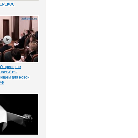
ПЕРЕКОС
удовых спорах в
иты «слабой»
ботника вот уже
 является одним из
равосудия. Причем,
анным
нно в нормах закона.
 О принципе
ности" как
ающем для новой
 РФ
тва ответил на
ного редактора ЭСМИ
убена Маркарьяна о
 принципа
ности при
и гражданских прав и
обязанностей.