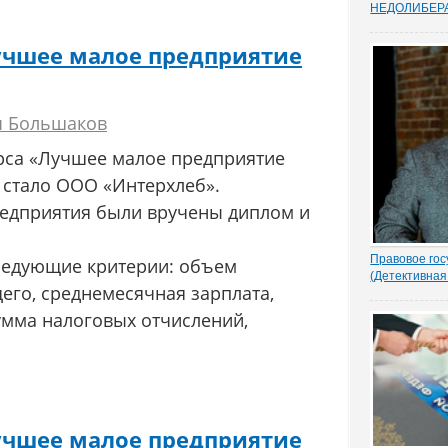
НEДОЛИБЕР
Почти 88% о
предпринимат
учшее малое предприятие
судебную сис
усовершенств
защищает час
Данные декаб
ч Большаков
привел портал
рса «Лучшее малое предприятие
 стало ООО «Интерхлеб».
редприятия были вручены диплом и
Правовое гос
ледующие критерии: объем
(Детективная
го, среднемесячная зарплата,
1.- Ночью кто
Парасью. Пол
умма налоговых отчислений,
надругался н
грозно спрос
Добрыня исп
Воеводу удив
- Я был...
учшее малое предприятие