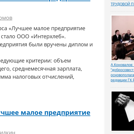
ТРУДОВОЙ 
Перекос в тр
сторону защ
ромов
стороны – ра
почти 15 лет
рса «Лучшее малое предприятие
общих мест п
 стало ООО «Интерхлеб».
зафиксиров
непосредстве
редприятия были вручены диплом и
Например,...
ледующие критерии: объем
А.Коновалов:
го, среднемесячная зарплата,
"добросовест
основополаг
умма налоговых отчислений,
редакции ГК
Глава ведомс
вопрос глав
"ЗАКОНИЯ" Р
закреплении
добросовест
учшее малое предприятие
осуществлени
исполнении 
идкин