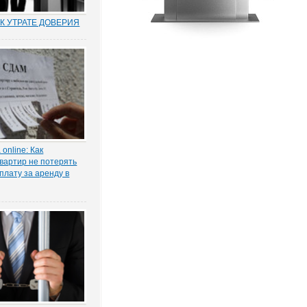
К УТРАТЕ ДОВЕРИЯ
муниципальных и
по утрате доверия –
о новый правовой
оссии. Норма об этом
т. 81 ТК РФ) появилась в
ксе в 2012 году в
нствования...
online: Как
вартир не потерять
плату за аренду в
ы жилья ожидает
 проседание в части
тила в интервью
КОНИЯ» главный
 проектов судебной
га Старых.