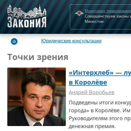
Мониторинг правопримен
Совершенствуем законы 
Минюстом
Юридические консультации
Точки зрения
«Интерхлеб» — л
в Королёве
Андрей Воробьев
Подведены итоги конку
города» в Королёве. Им
Руководителям этого п
денежная премия.