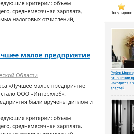
ледующие критерии: объем
го, среднемесячная зарплата,
Популярное
умма налоговых отчислений,
учшее малое предприятие
Рубен Маркар
вской Области
отношении п
находятся в 
рса «Лучшее малое предприятие
властей
 стало ООО «Интерхлеб».
Газета «Ком
о деле Никол
редприятия были вручены диплом и
известном ч
«ЗАКОНИЯ» и
расследован
ледующие критерии: объем
захват». Влад
го, среднемесячная зарплата,