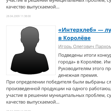
участие в решении муниципальных проблем, с
качество выпускаемой...
28.04.2009 11:38:00
«Интерхлеб» — л
в Королёве
Игорь Олегович Пархо
Подведены итоги конку
города» в Королёве. Им
Руководителям этого п
денежная премия.
При определении победителя были выбраны с
произведенной продукции на одного работающе
участие в решении муниципальных проблем, с
качество выпускаемой...