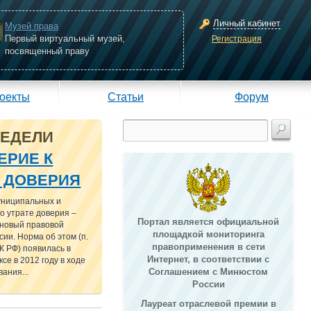
Личный кабинет
Музей права
Первый виртуальный музей,
Регистрация
посвященный праву
оекты
Статьи
Форум
НЕДЕЛИ
ЕРИЕ К
Е ДОВЕРИЯ
униципальных и
о утрате доверия –
Портал является официальной
 новый правовой
площадкой мониторинга
сии. Норма об этом (п.
правоприменения в сети
 ТК РФ) появилась в
Интернет, в соответствии с
се в 2012 году в ходе
Соглашением с Минюстом
ания...
России
Лауреат отраслевой премии в