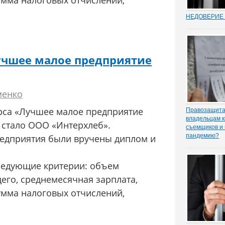
умма налоговых отчислений,
НЕДОВЕРИЕ 
Увольнение 
госслужащих 
относительн
институт в Р
учшее малое предприятие
(п. 7.1 ч. 1 с
Трудовом коде
ходе соверше
менко
рса «Лучшее малое предприятие
Правозащита 
владельцам к
 стало ООО «Интерхлеб».
съемщиков и 
пандемию?
редприятия были вручены диплом и
Рынок аренд
существенное
спроса, отме
ледующие критерии: объем
порталу «ЗА
го, среднемесячная зарплата,
юрисконсульт
практики Оль
умма налоговых отчислений,