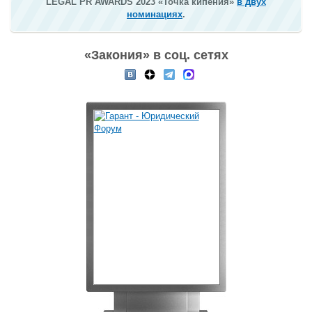
LEGAL PR AWARDS 2023 «Точка кипения»
в двух
номинациях
.
«Закония» в соц. сетях