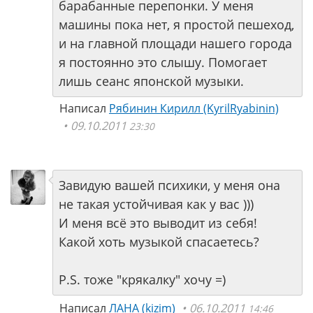
барабанные перепонки. У меня
машины пока нет, я простой пешеход,
и на главной площади нашего города
я постоянно это слышу. Помогает
лишь сеанс японской музыки.
Написал
Рябинин Кирилл (KyrilRyabinin)
09.10.2011
23:30
Завидую вашей психики, у меня она
не такая устойчивая как у вас )))
И меня всё это выводит из себя!
Какой хоть музыкой спасаетесь?
P.S. тоже "крякалку" хочу =)
Написал
ЛАНА (kizim)
06.10.2011
14:46