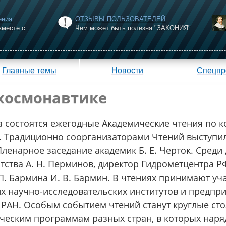
ения
ОТЗЫВЫ ПОЛЬЗОВАТЕЛЕЙ
вместе с
Чем может быть полезна "ЗАКОНИЯ"
Главные темы
Новости
Спецпр
 космонавтике
на состоятся ежегодные Академические чтения по к
. Традиционно соорганизаторами Чтений выступи
ленарное заседание академик Б. Е. Черток. Среди
ства А. Н. Перминов, директор Гидрометцентра РФ
. Бармина И. В. Бармин. В чтениях принимают уч
х научно-исследовательских институтов и предпр
 РАН. Особым событием чтений станут круглые сто
еским программам разных стран, в которых наря