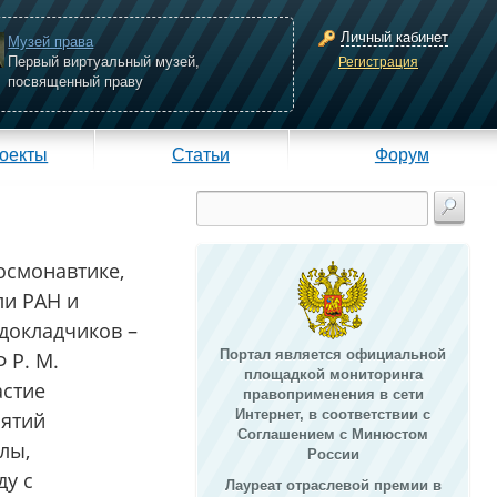
Личный кабинет
Музей права
Первый виртуальный музей,
Регистрация
посвященный праву
оекты
Статьи
Форум
осмонавтике,
ли РАН и
 докладчиков –
Портал является официальной
 Р. М.
площадкой мониторинга
астие
правоприменения в сети
Интернет, в соответствии с
иятий
Соглашением с Минюстом
лы,
России
ду с
Лауреат отраслевой премии в