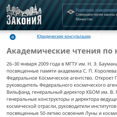
Мониторинг правопримен
Совершенствуем законы 
Минюстом
Юридические консультации
Академические чтения по
26–30 января 2009 года в МГТУ им. Н. Э. Баума
посвященные памяти академика С. П. Королева
Федеральное Космическое агентство. Откроет П
руководитель Федерального космического агент
Вильфанд, генеральный директор КБОМ им. В. П
генеральные конструкторы и директора ведущи
космической отрасли, руководители институтов
посвященные 50-летию освоения Луны и космич