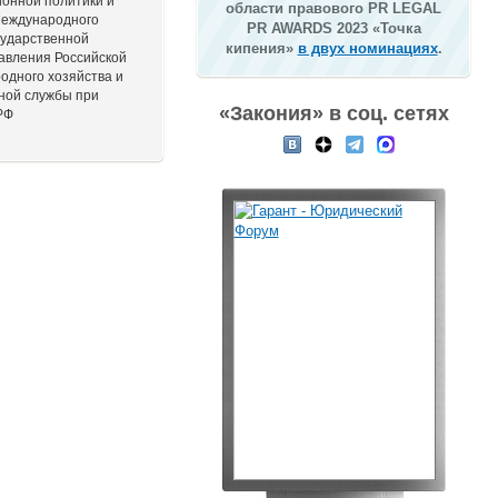
онной политики и
области правового PR LEGAL
Международного
PR AWARDS 2023 «Точка
сударственной
кипения»
в двух номинациях
.
авления Российской
одного хозяйства и
ной службы при
«Закония» в соц. сетях
РФ