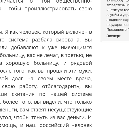
личается от той общественно-
антикоррупци
экспертизы 
о, чтобы проиллюстрировать свою
института го
службы и упр
академии нар
государствен
Президенте 
. Я как человек, который включен в
Эксперт
то система разбалансирована. Вы
 или добавляют к уже имеющимся
ольницу, вас не лечат, в третью, не
 в хорошую больницу, и рядовой
сле того, как вы прошли эти муки,
вой долг на своем месте врача,
 свою работу, отблагодарить, вы
аши скитания по нашей системе
 более того, вы видели, что только
 деньги, вам ставят несуществующие
гол, чтобы тянуть из вас деньги. И
помощь, и наш российский человек