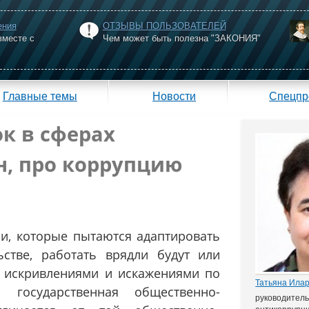
ения
ОТЗЫВЫ ПОЛЬЗОВАТЕЛЕЙ
вместе с
Чем может быть полезна "ЗАКОНИЯ"
Главные темы
Новости
Спецпр
к в сферах
, про коррупцию
и, которые пытаются адаптировать
ьстве, работать врядли будут или
и искривлениями и искажениями по
Татьяна Ила
государственная общественно-
руководител