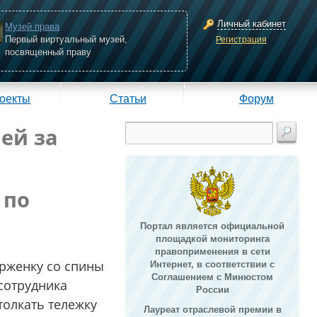
Личный кабинет
Музей права
Первый виртуальный музей,
Регистрация
посвященный праву
оекты
Статьи
Форум
ей за
 по
Портал является официальной
площадкой мониторинга
правоприменения в сети
урженку со спины
Интернет, в соответствии с
Соглашением с Минюстом
сотрудника
России
толкать тележку
Лауреат отраслевой премии в