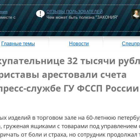
ения
ОТЗЫВЫ ПОЛЬЗОВАТЕЛЕЙ
вместе с
Чем может быть полезна "ЗАКОНИЯ"
Главные темы
Новости
Спецпр
упательнице 32 тысячи рубл
приставы арестовали счета
ресс-службе ГУ ФССП России
х изделий в торговом зале на 60-летнюю петерб
, груженая ящиками с товарами под управлением 
ичать от боли и страха, но сотрудник продолжал 