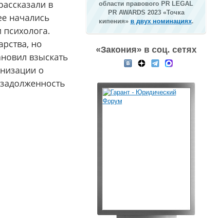
рассказали в
области правового PR LEGAL
PR AWARDS 2023 «Точка
ее начались
кипения»
в двух номинациях
.
 психолога.
рства, но
«Закония» в соц. сетях
тановил взыскать
анизации о
 задолженность