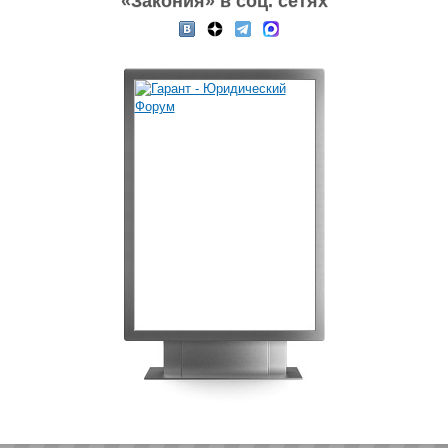
«Закония» в соц. сетях