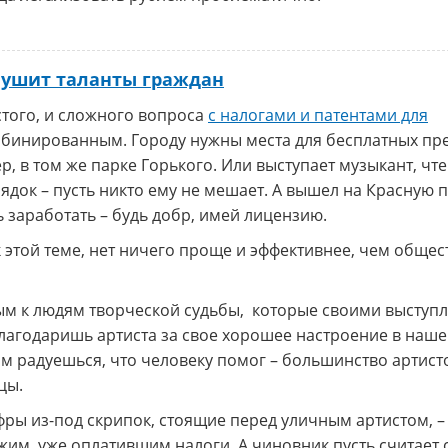
глушит таланты граждан
того, и сложного вопроса
с налогами и патентами для
бинированным. Городу нужны места для бесплатных пр
, в том же парке Горького. Или выступает музыкант, чт
рядок – пусть никто ему не мешает. А вышел на Красную 
шь заработать – будь добр, имей лицензию.
 этой теме, нет ничего проще и эффективнее, чем обще
ным к людям творческой судьбы, которые своими выступ
лагодаришь артиста за свое хорошее настроение в наше
ам радуешься, что человеку помог – большинство артист
цы.
фры из-под скрипок, стоящие перед уличным артистом, –
им, уже оплатившим налоги. А чиновник пусть считает 