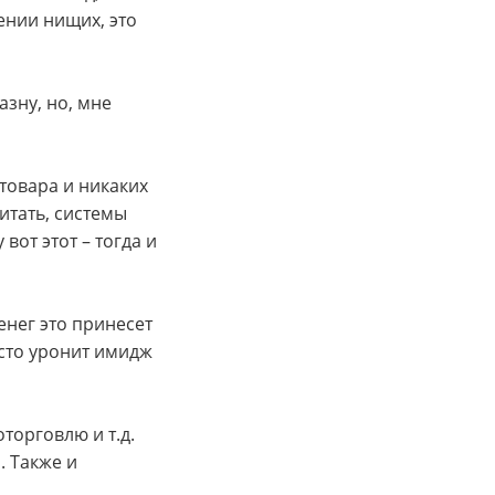
ении нищих, это
зну, но, мне
 товара и никаких
итать, системы
вот этот – тогда и
енег это принесет
осто уронит имидж
торговлю и т.д.
. Также и