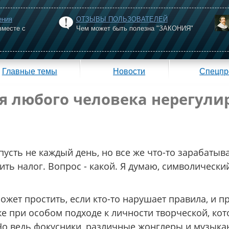
ения
ОТЗЫВЫ ПОЛЬЗОВАТЕЛЕЙ
вместе с
Чем может быть полезна "ЗАКОНИЯ"
Главные темы
Новости
Спецпр
ля любого человека нерегули
пусть не каждый день, но все же что-то зарабатыва
ить налог. Вопрос - какой. Я думаю, символически
может простить, если кто-то нарушает правила, и 
е при особом подходе к личности творческой, кот
 Но ведь фокусники, различные жонглеры и музык