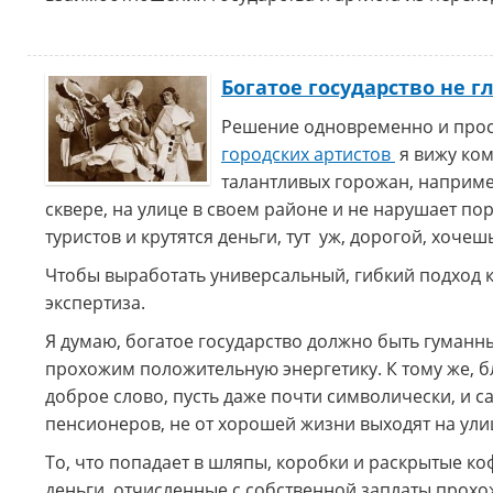
Богатое государство не 
Решение одновременно и прос
городских артистов
я вижу ком
талантливых горожан, например
сквере, на улице в своем районе и не нарушает по
туристов и крутятся деньги, тут уж, дорогой, хоче
Чтобы выработать универсальный, гибкий подход к
экспертиза.
Я думаю, богатое государство должно быть гуман
прохожим положительную энергетику. К тому же, б
доброе слово, пусть даже почти символически, и с
пенсионеров, не от хорошей жизни выходят на ули
То, что попадает в шляпы, коробки и раскрытые ко
деньги, отчисленные с собственной заплаты прохож