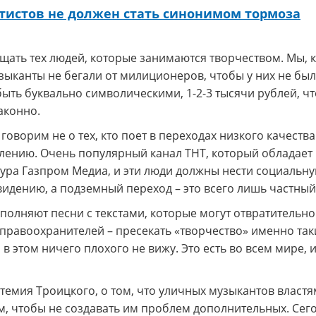
тистов не должен стать синонимом тормоза
ать тех людей, которые занимаются творчеством. Мы, 
узыканты не бегали от милиционеров, чтобы у них не бы
быть буквально символическими, 1-2-3 тысячи рублей, ч
аконно.
говорим не о тех, кто поет в переходах низкого качеств
жалению. Очень популярный канал ТНТ, который обладает
руктура Газпром Медиа, и эти люди должны нести социаль
евидению, а подземный переход – это всего лишь частный
полняют песни с текстами, которые могут отвратительно
 правоохранителей – пресекать «творчество» именно так
 в этом ничего плохого не вижу. Это есть во всем мире, 
ртемия Троицкого, о том, что уличных музыкантов властя
м, чтобы не создавать им проблем дополнительных. Сег