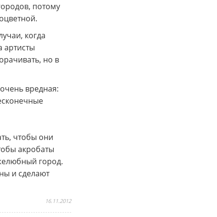
городов, потому
ноцветной.
лучаи, когда
а артисты
орачивать, но в
 очень вредная:
бесконечные
ть, чтобы они
тобы акробаты
ужелюбный город.
зны и сделают
16.11.2012