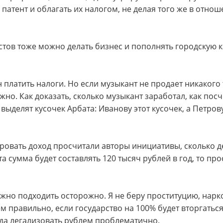
патент и облагать их налогом, не делая того же в отнош
тов тоже можно делать бизнес и пополнять городскую ка
н платить налоги. Но если музыкант не продает никакого
жно. Как доказать, сколько музыкант заработал, как посч
ыделят кусочек Арбата: Иванову этот кусочек, а Петрову 
ировать доход просчитали авторы инициативы, сколько д
а сумма будет составлять 120 тысяч рублей в год, то пр
лжно подходить осторожно. Я не беру проституцию, нарко
м правильно, если государство на 100% будет вторгаться
ода легализовать рублем проблематично.