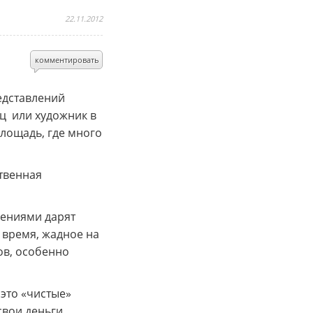
22.11.2012
комментировать
едставлений
ец или художник в
площадь, где много
ственная
лениями дарят
 время, жадное на
ов, особенно
 это «чистые»
свои деньги.