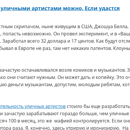
 уличными артистами можно. Если удастся
стным скрипачом, ныне живущим в США, Джошуа Белла, 
о, попасть невозможно. Он провел эксперимент, и в «Ваш
. Заработал всего 32 доллара и 17 центов. Как будут отс
бывал в Европе не раз, там нет никаких патентов. Клоуны
м зачастую останавливался возле комиков и музыкантов. 
лько они считают нужным. Он может дать и копейку. Это о
ю деньги музыкантам, допустим, молодым ребятам, кото
ятельность уличных артистов
стоило бы еще разработать
ти зачастую зарабатывают гораздо больше, чем уличные
яч 100 в месяц, это же мафией контролируется. Если о
тора раза. Я, конечно, здесь утрирую и иронизирую. На 