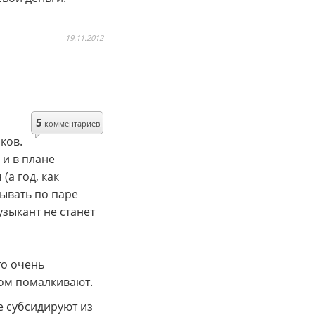
19.11.2012
5
комментариев
ков.
и в плане
(а год, как
тывать по паре
узыкант не станет
то очень
этом помалкивают.
е субсидируют из