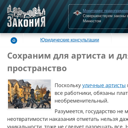
Мониторинг правопримен
Совершенствуем законы 
Минюстом
Юридические консультации
Сохраним для артиста и д
пространство
Поскольку
уличные артисты
все работники, обязаны плат
необременительный.
Разумеется, государство не 
неотвратимости наказания отметать нельзя даж
уникальности, тоже не следует разрешать все.