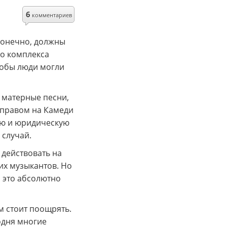
6
комментариев
конечно, должны
ло комплекса
тобы люди могли
а матерные песни,
 правом на Камеди
ную и юридическую
 случай.
 действовать на
их музыкантов. Но
и это абсолютно
м стоит поощрять.
одня многие