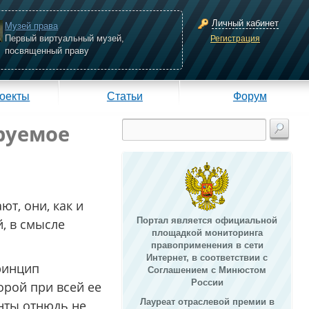
Личный кабинет
Музей права
Первый виртуальный музей,
Регистрация
посвященный праву
оекты
Статьи
Форум
руемое
ют, они, как и
Портал является официальной
й, в смысле
площадкой мониторинга
правоприменения в сети
Интернет, в соответствии с
принцип
Соглашением с Минюстом
России
орой при всей ее
Лауреат отраслевой премии в
анты отнюдь не