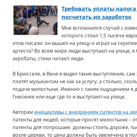
Требовать уплаты налога
посчитать их заработок
Мне вспомнился случай с изве
которого стоил 1,5 тысячи евр
этом писали: он вышел на улицу и играл на скрипке
артиста? Во всем мире люди выступают на улице, я 
акробаты, стихи читают люди.
В Брюсселе, в Вене я видел такие выступления, са
платят музыкантам не как за услугу, а столько, ско
подаче милостыни. Именно с таким ощущением я да
Гнесинке или еще где-то и выступают на улице.
Авторам
инициативы с внедрением патентов на де
патенты для людей, которые просят милостыню – э
патенты для попрошаек должны стоить дороже, тыс
возле церкви, то цена должна быть увеличена в пол