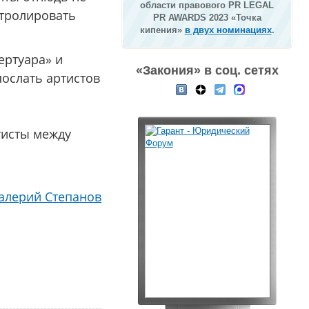
области правового PR LEGAL
нтролировать
PR AWARDS 2023 «Точка
кипения»
в двух номинациях
.
ертуара» и
«Закония» в соц. сетях
послать артистов
тисты между
алерий Степанов