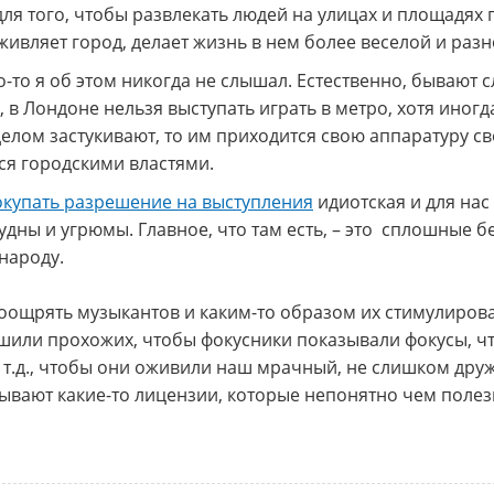
для того, чтобы развлекать людей на улицах и площадях 
оживляет город, делает жизнь в нем более веселой и раз
о-то я об этом никогда не слышал. Естественно, бывают с
в Лондоне нельзя выступать играть в метро, хотя иногд
делом застукивают, то им приходится свою аппаратуру св
ся городскими властями.
окупать разрешение на выступления
идиотская и для нас
удны и угрюмы. Главное, что там есть, – это сплошные 
народу.
поощрять музыкантов и каким-то образом их стимулирова
ешили прохожих, чтобы фокусники показывали фокусы, ч
 т.д., чтобы они оживили наш мрачный, не слишком др
мывают какие-то лицензии, которые непонятно чем поле