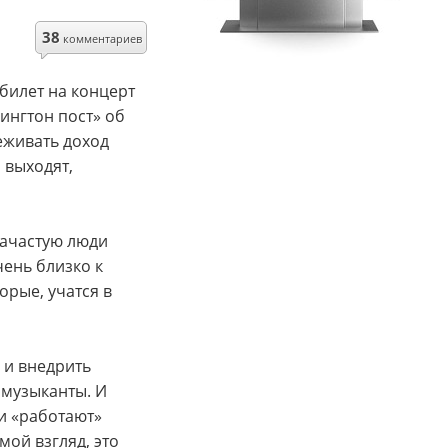
38
комментариев
билет на концерт
ингтон пост» об
леживать доход
 выходят,
Зачастую люди
чень близко к
рые, учатся в
 и внедрить
 музыканты. И
ни «работают»
мой взгляд, это