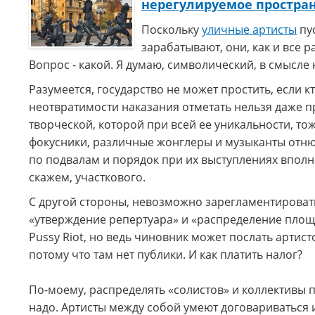
нерегулируемое простра
Поскольку
уличные артисты
пус
зарабатывают, они, как и все р
Вопрос - какой. Я думаю, символический, в смысл
Разумеется, государство не может простить, если к
неотвратимости наказания отметать нельзя даже п
творческой, которой при всей ее уникальности, тож
фокусники, различные жонглеры и музыканты отнюд
по подвалам и порядок при их выступлениях впол
скажем, участкового.
С другой стороны, невозможно зарегламентировать
«утверждение репертуара» и «распределение площа
Pussy Riot, но ведь чиновник может послать артист
потому что там нет публики. И как платить налог?
По-моему, распределять «солистов» и коллективы 
надо. Артисты между собой умеют договариваться и