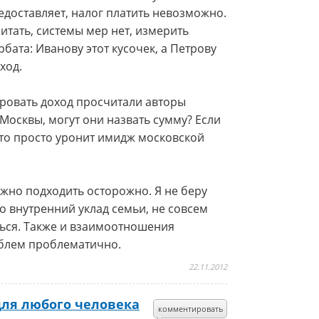
редоставляет, налог платить невозможно.
читать, системы мер нет, измерить
бата: Иванову этот кусочек, а Петрову
ход.
ировать доход просчитали авторы
Москвы, могут они назвать сумму? Если
, то просто уронит имидж московской
лжно подходить осторожно. Я не беру
во внутренний уклад семьи, не совсем
ться. Также и взаимоотношения
рублем проблематично.
22.11.2012
для любого человека
комментировать