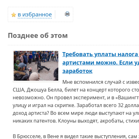
в избранное
Позднее об этом
Требовать уплаты налог
артистами можно. Если у
заработок
Мне вспомнился случай с изв
США, Джошуа Белла, билет на концерт которого сто
невозможно. Он провел эксперимент, и в «Вашингт
улицу и играл на скрипке. Заработал всего 32 долла
доход артиста? Во всем мире люди выступают на ули
никаких патентов. Клоуны выходят, акробаты, стих
В Брюсселе, в Вене я видел такие выступления, са