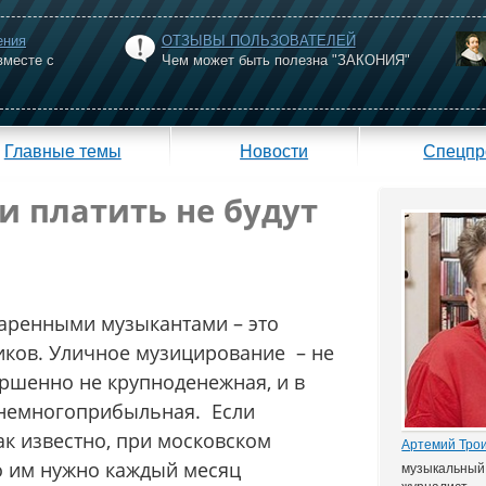
ения
ОТЗЫВЫ ПОЛЬЗОВАТЕЛЕЙ
вместе с
Чем может быть полезна "ЗАКОНИЯ"
Главные темы
Новости
Спецпр
 платить не будут
аренными музыкантами – это
ков. Уличное музицирование – не
ершенно не крупноденежная, и в
 немногоприбыльная. Если
как известно, при московском
Артемий Тро
то им нужно каждый месяц
музыкальный 