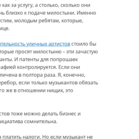
ак за услугу, а столько, сколько они
ень близко к подаче милостыни. Именно
стим, молодым ребятам, которые,
ице.
ятельность уличных артистов
стоило бы
оторые просят милостыню – эти зачастую
анты. И патенты для попрошаек
мафией контролируется. Если они
личена в полтора раза. Я, конечно,
еребор, если только музыкантов обязать
ого же в отношении нищих, это
стов тоже можно делать бизнес и
инициатива сомнительна.
н платить налоги. Но если музыкант не