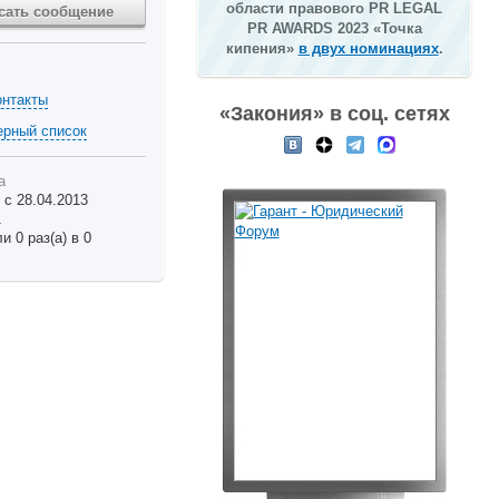
области правового PR LEGAL
сать сообщение
PR AWARDS 2023 «Точка
кипения»
в двух номинациях
.
онтакты
«Закония» в соц. сетях
ерный список
а
 с 28.04.2013
1
 0 раз(а) в 0