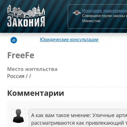
Мониторинг правопримен
Совершенствуем законы 
Минюстом
Юридические консультации
FreeFe
Место жительства
Россия / /
Комментарии
А как вам такое мнение: Уличные арти
рассматриваются как привлекающий т