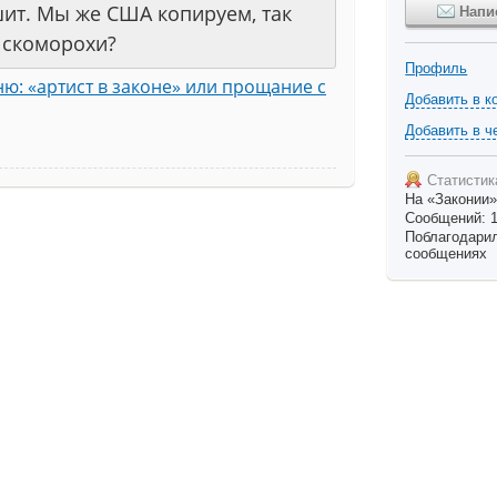
шит. Мы же США копируем, так
Напи
 скоморохи?
Профиль
ю: «артист в законе» или прощание с
Добавить в к
Добавить в ч
Статистик
На «Законии»
Сообщений: 
Поблагодарили
сообщениях