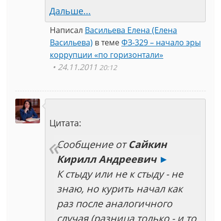
Дальше...
Написал
Васильева Елена (Елена
Васильева)
в теме
ФЗ-329 – начало эры
коррупции «по горизонтали»
24.11.2011
20:12
Цитата:
Сообщение от
Сайкин
Кирилл Андреевич
►
К стыду или не к стыду - не
знаю, но курить начал как
раз после аналогичного
случая (разница только - и то