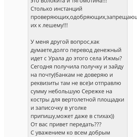
это волокита и тягомотина!!!
Столько инстанций
проверяющих,одобряющих,запрещающ
их к лешему!!!
У меня другой вопрос,как
думаете,долго перевод денежный
идет с Урала до этого села Ижмы?
Сегодня получила получку и зайду
на почту(банкам не доверяю и
реквизиты там не все)и отправлю
сумму небольшую Сережке на
костры для вертолетной площадки
и записочку в уголке
припишу,может даже в стихах))
От вас привет передать???
С уважением ко всем добрым