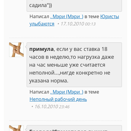
садила"))
Написал
. Мэри (Мэри_)
в теме
Юристы
улыбаются
17.10.2010
00:13
примула
, если у вас ставка 18
часов в неделю,то нагрузка даже
на час меньше уже считается
неполной...,нигде конкретно не
указана норма.
Написал
. Мэри (Мэри_)
в теме
Неполный рабочий день
16.10.2010
23:46