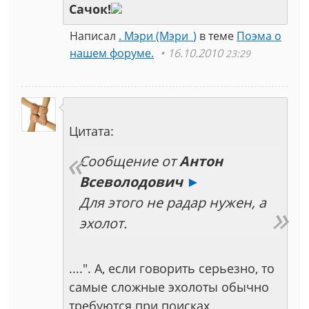
Сачок!
Написал
. Мэри (Мэри_)
в теме
Поэма о
нашем форуме.
16.10.2010
23:29
Цитата:
Сообщение от
Антон
Всеволодович
►
Для этого не радар нужен, а
эхолот.
....". А, если говорить серьезно, то
самые сложные эхолоты обычно
требуются при поисках