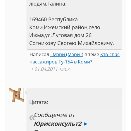
людям,Галина.
169460 Республика
Коми,Ижемский район,село
Ижма,ул.Луговая дом 26
Сотникову Сергею Михайловичу.
Написал
. Мэри (Мэри_)
в теме
Кто спас
пассажиров Ту-154 в Коми?
01.04.2011
15:07
Цитата:
Сообщение от
Юрисконсульт2
►