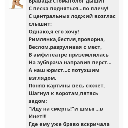
Бравада!Стоматолог дышит
С песка подняться...по плечу!
С центральных лоджий возглас
слышит:
Однако,я его хочу!
Римлянка,бестия,проворна,
Веслом,разруливая с мест,
В амфитеатре приземлилась
На зубврача направив перст...
А наш юрист...с потухшим
взглядом,
Поняв картины весь сюжет,
Шагнул к воротам,пятясь
задом:
"Иду на смерть!"и шмыг...в
Инет!!!
Где ему уже браво вскричала