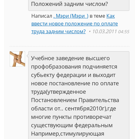
Положений задним числом?
Написал
. Мэри (Мэри_)
в теме
Как
ввести новое положение по оплате
труда задним числом?
10.03.2011
04:55
Учебное заведение высшего
профобразования подчиняется
субьекту федерации и выходит
новое постановление по оплате
труда(утвержденное
Постановлением Правительства
области от.. сентября2010г),где
многие пункты противоречат
существующим федеральным
Например,стимулирующая