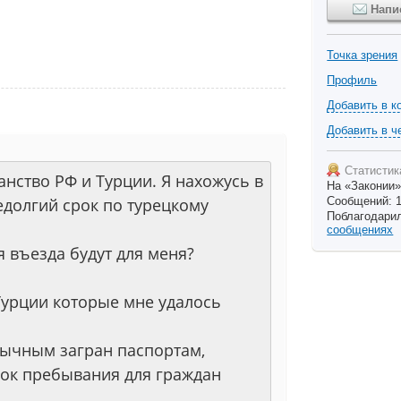
Напи
Точка зрения
Профиль
Добавить в к
Добавить в ч
Статистик
анство РФ и Турции. Я нахожусь в
На «Законии»
едолгий срок по турецкому
Сообщений: 1
Поблагодарил
сообщениях
я въезда будут для меня?
Турции которые мне удалось
обычным загран паспортам,
срок пребывания для граждан