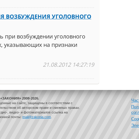
ЛЯ ВОЗБУЖДЕНИЯ УГОЛОВНОГО
ть при возбуждении уголовного
х, указывающих на признаки
21.08.2012 14:27:19
«ЗАКОНИЯ» 2008-2026.
Час
щенные на сайте, защищены в соответствии с
Пол
ельством об авторском праве и смежных правах.
сог
дио-, видео- и фотоматериалов ссылка на
ронной почты:
mail@zakonia.com
.
Соо
Эле