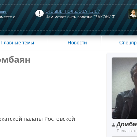
ения
ОТЗЫВЫ ПОЛЬЗОВАТЕЛЕЙ
вместе с
Чем может быть полезна "ЗАКОНИЯ"
Главные темы
Новости
Спецпр
омбаян
окатской палаты Ростовской
Домбая
Пользоват