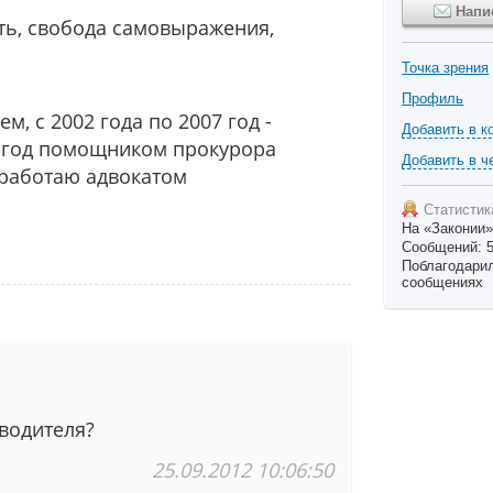
Напи
сть, свобода самовыражения,
Точка зрения
Профиль
ем, с 2002 года по 2007 год -
Добавить в к
09 год помощником прокурора
Добавить в ч
 работаю адвокатом
Статистик
На «Законии»
Сообщений: 
Поблагодарили
сообщениях
водителя?
25.09.2012 10:06:50