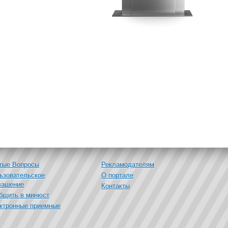
тые Вопросы
Рекламодателям
ьзовательское
О портале
лашение
Контакты
бщить в минюст
ктронные приемные