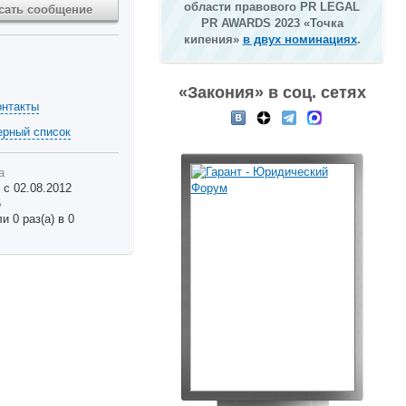
области правового PR LEGAL
сать сообщение
PR AWARDS 2023 «Точка
кипения»
в двух номинациях
.
«Закония» в соц. сетях
онтакты
ерный список
а
 с 02.08.2012
5
 0 раз(а) в 0