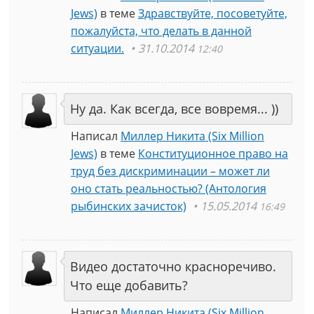
Jews)
в теме
Здравствуйте, посоветуйте,
пожалуйста, что делать в данной
ситуации.
31.10.2014
12:40
Ну да. Как всегда, все вовремя... ))
Написал
Миллер Никита (Six Million
Jews)
в теме
Конституционное право на
труд без дискриминации – может ли
оно стать реальностью? (Антология
рыбинских зачисток)
15.05.2014
16:49
Видео достаточно красноречиво.
Что еще добавить?
Написал
Миллер Никита (Six Million