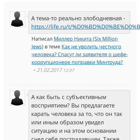
А тема-то реально злободневная -
https://life.ru/t/%D0%BD%D0%BE%D0%B
Написал
Миллер Никита (Six Million
Jews)
в теме
Как не уволить честного
человека? Спасут ли заявителя о шефе-
коррупционере поправки Минтруда?
21.02.2017
12:07
А как быть с субъективным
восприятием? Вы предлагаете
карать человека за то, что он так
или иным образом увидел
ситуацию и на этом основании
счел себя пострадавшим. Также