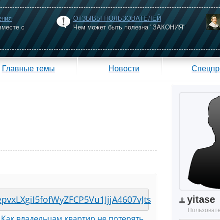
ения
ОТЗЫВЫ ПОЛЬЗОВАТЕЛЕЙ
вместе с
Чем может быть полезна "ЗАКОНИЯ"
Главные темы
Новости
Спецпр
epvxLXgiI5fofWyZFCP5Vu1JjjA4607vJts
yitase
Пользоват
 Как владельцам квартир не потерять