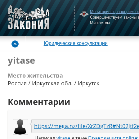
Мониторинг правопримен
Совершенствуем законы 
Минюстом
Юридические консультации
yitase
Место жительства
Россия / Иркутская обл. / Иркутск
Комментарии
https://mega.nz/file/XrZDgTzR#Nt02Jtf2
Написал
yitase
в теме
Правозащита online: