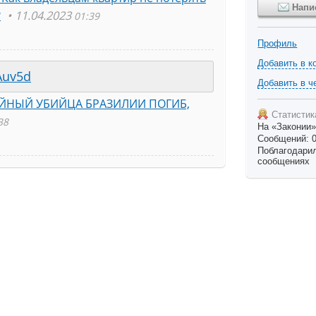
Напи
?
11.04.2023
01:39
Профиль
Добавить в к
Auv5d
Добавить в ч
ЙНЫЙ УБИЙЦА БРАЗИЛИИ ПОГИБ,
Статистик
38
На «Законии»
Сообщений: 
Поблагодарили
сообщениях