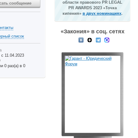
области правового PR LEGAL
сать сообщение
PR AWARDS 2023 «Точка
кипения»
в двух номинациях
.
онтакты
«Закония» в соц. сетях
ерный список
а
 с 11.04.2023
0
 0 раз(а) в 0