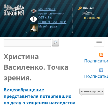
Личный
Мониторинг
кабинет
правоприменения
ОТЗЫВЫ
Регистрация
ПОЛЬЗОВАТЕЛЕЙ
Музей права
Христина
Подписать
Василенко. Точка
зрения.
Подписать
Видеообращение
комментировать
представителя потерпевших
по делу о хищении наследства