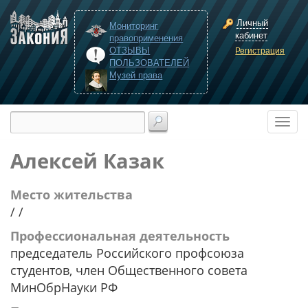
Личный
Мониторинг
кабинет
правоприменения
ОТЗЫВЫ
Регистрация
ПОЛЬЗОВАТЕЛЕЙ
Музей права
Алексей Казак
Место жительства
/ /
Профессиональная деятельность
председатель Российского профсоюза
студентов, член Общественного совета
МинОбрНауки РФ