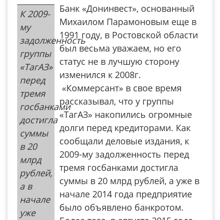
Банк «Донинвест», основанный
К 2009-
Михаилом Парамоновым еще в
му
1991 году, в Ростовской области
задолженность
был весьма уважаем, но его
группы
статус не в лучшую сторону
«ТагАЗ»
изменился к 2008г.
перед
«Коммерсант» в свое время
тремя
рассказывал, что у группы
госбанками
«ТагАЗ» накопились огромные
достигла
долги перед кредиторами. Как
суммы
сообщали деловые издания, к
в 20
2009-му задолженность перед
млрд
тремя госбанками достигла
рублей,
суммы в 20 млрд рублей, а уже в
а в
начале 2014 года предприятие
начале
было объявлено банкротом.
уже