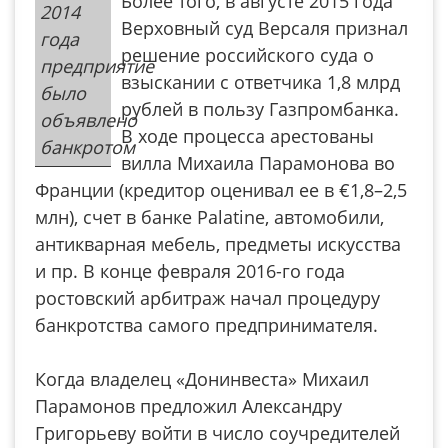
Более того, в августе 2015 года
2014
Верховный суд Версаля признал
года
решение российского суда о
предприятие
взыскании с ответчика 1,8 млрд
было
рублей в пользу Газпромбанка.
объявлено
В ходе процесса арестованы
банкротом
вилла Михаила Парамонова во
Франции (кредитор оценивал ее в €1,8–2,5
млн), счет в банке Palatine, автомобили,
антикварная мебель, предметы искусства
и пр. В конце февраля 2016-го года
ростовский арбитраж начал процедуру
банкротства самого предпринимателя.
Когда владелец «Донинвеста» Михаил
Парамонов предложил Александру
Григорьеву войти в число соучредителей