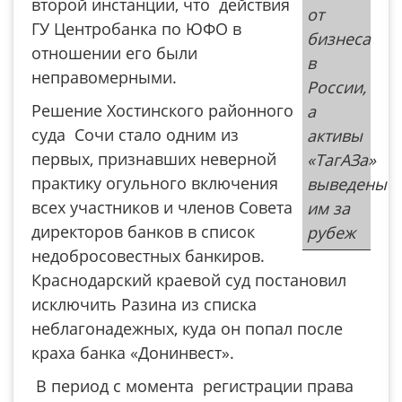
второй инстанции, что действия
от
ГУ Центробанка по ЮФО в
бизнеса
отношении его были
в
неправомерными.
России,
Решение Хостинского районного
а
суда Сочи стало одним из
активы
первых, признавших неверной
«ТагАЗа»
практику огульного включения
выведены
всех участников и членов Совета
им за
директоров банков в список
рубеж
недобросовестных банкиров.
Краснодарский краевой суд постановил
исключить Разина из списка
неблагонадежных, куда он попал после
краха банка «Донинвест».
В период с момента регистрации права