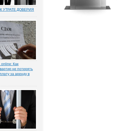
К УТРАТЕ ДОВЕРИЯ
муниципальных и
по утрате доверия –
о новый правовой
оссии. Норма об этом
т. 81 ТК РФ) появилась в
ксе в 2012 году в
нствования...
online: Как
вартир не потерять
плату за аренду в
ы жилья ожидает
 проседание в части
тила в интервью
КОНИЯ» главный
 проектов судебной
га Старых.