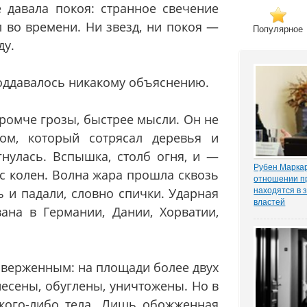
 давала покоя: странное свечение
л во времени. Ни звезд, ни покоя —
Популярное
ду.
поддавалось никакому объяснению.
громче грозы, быстрее мысли. Он не
вом, который сотрясал деревья и
гнулась. Вспышка, столб огня, и —
Рубен Маркар
 с колен. Волна жара прошла сквозь
отношении п
ь и падали, словно спички. Ударная
находятся в 
властей
ана в Германии, Дании, Хорватии,
Газета «Ком
о деле Никол
известном ч
«ЗАКОНИЯ» и
расследован
оверженным: на площади более двух
захват». Влад
есены, обуглены, уничтожены. Но в
акого-либо тела. Лишь обожженная