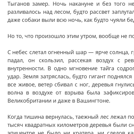
Тыганов замер. Ночь накануне и без того не
разливалось над лесом, будто рассвет заплута
даже собаки выли всю ночь, как будто чуяли бе
Но то, что произошло этим утром, вообще не 
С небес слетал огненный шар — ярче солнца, 
падал, он скользил, рассекая воздух с ре
внутренности. В одно мгновение тайга содро
удар. Земля затряслась, будто гигант поднялся
все живое, ветер сбивал с ног, деревья гнулис
волна в воздухе от взрыва была зафиксиров
Великобритании и даже в Вашингтоне.
Когда тишина вернулась, таежный лес лежал п
тысяч квадратных километров деревья были сн
эпицентре не было ни кратера, ни следов к