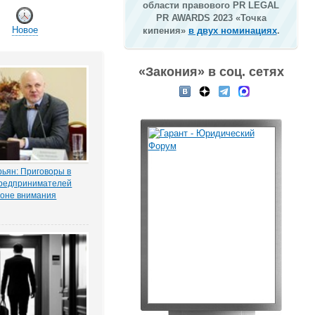
области правового PR LEGAL
PR AWARDS 2023 «Точка
Новое
кипения»
в двух номинациях
.
«Закония» в соц. сетях
ьян: Приговоры в
редпринимателей
зоне внимания
мерсантъ» рассказала
ая Тихоновца,
итателям ЭСМИ
з журналистского
ия «Пермский
елец сети заправок...