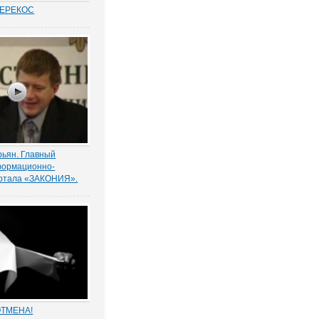
ПЕРЕКОС
удовых спорах в
иты «слабой»
ботника вот уже
 является одним из
равосудия. Причем,
анным
нно в нормах закона.
рьян. Главный
формационно-
ортала «ЗАКОНИЯ».
ую конкретность в
ривнесло выступление
актора
но-правового
КОНИЯ» Рубена
за которым
немало вопросов от
Он представил...
ОТМЕНА!