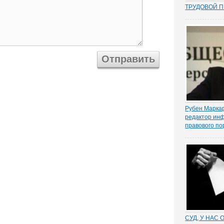
ТРУДОВОЙ 
Перекос в тр
сторону защ
стороны – ра
почти 15 лет
общих мест п
зафиксиров
непосредстве
Например,...
Рубен Марка
редактор ин
правового п
Статистическ
заседание п
главного ред
информацион
портала «ЗА
Маркарьяна, 
последовало 
слушателей. 
СУД, У НАС 