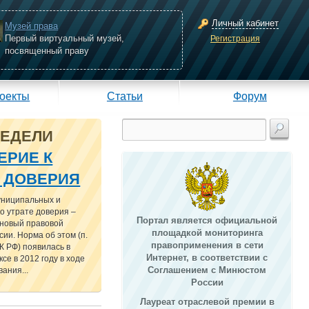
Личный кабинет
Музей права
Первый виртуальный музей,
Регистрация
посвященный праву
оекты
Статьи
Форум
НЕДЕЛИ
ЕРИЕ К
Е ДОВЕРИЯ
униципальных и
о утрате доверия –
Портал является официальной
 новый правовой
площадкой мониторинга
сии. Норма об этом (п.
правоприменения в сети
 ТК РФ) появилась в
Интернет, в соответствии с
се в 2012 году в ходе
Соглашением с Минюстом
ания...
России
Лауреат отраслевой премии в