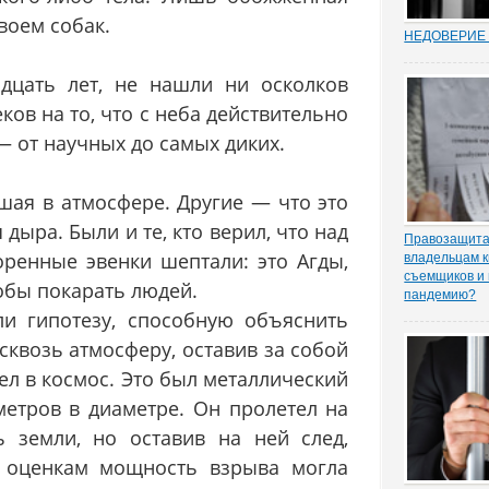
воем собак.
НЕДОВЕРИЕ 
Увольнение 
госслужащих 
дцать лет, не нашли ни осколков
относительн
ков на то, что с неба действительно
институт в Р
(п. 7.1 ч. 1 с
— от научных до самых диких.
Трудовом коде
ходе соверше
шая в атмосфере. Другие — что это
ыра. Были и те, кто верил, что над
Правозащита 
оренные эвенки шептали: это Агды,
владельцам к
съемщиков и 
обы покарать людей.
пандемию?
Рынок аренд
и гипотезу, способную объяснить
существенное
 сквозь атмосферу, оставив за собой
спроса, отме
порталу «ЗА
ел в космос. Это был металлический
юрисконсульт
метров в диаметре. Он пролетел на
практики Оль
 земли, но оставив на ней след,
 оценкам мощность взрыва могла