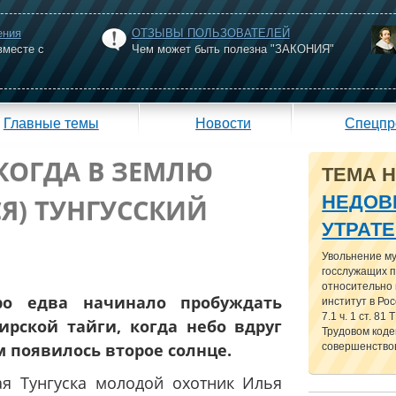
ения
ОТЗЫВЫ ПОЛЬЗОВАТЕЛЕЙ
вместе с
Чем может быть полезна "ЗАКОНИЯ"
Главные темы
Новости
Спецпр
 КОГДА В ЗЕМЛЮ
ТЕМА 
НЕДОВ
СЯ) ТУНГУССКИЙ
УТРАТ
Увольнение м
госслужащих п
относительно
ро едва начинало пробуждать
институт в Рос
7.1 ч. 1 ст. 81
ирской тайги, когда небо вдруг
Трудовом кодек
м появилось второе солнце.
совершенствов
ая Тунгуска молодой охотник Илья