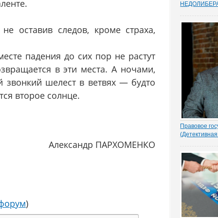
ленте.
НEДОЛИБЕР
Почти 88% о
предпринимат
не оставив следов, кроме страха,
судебную сис
усовершенств
защищает час
Данные декаб
месте падения до сих пор не растут
привел портал
озвращается в эти места. А ночами,
 звонкий шелест в ветвях — будто
тся второе солнце.
Правовое гос
(Детективная
Александр ПАРХОМЕНКО
1.- Ночью кто
Парасью. Пол
надругался н
грозно спрос
Добрыня исп
Воеводу удив
- Я был...
 форум
)