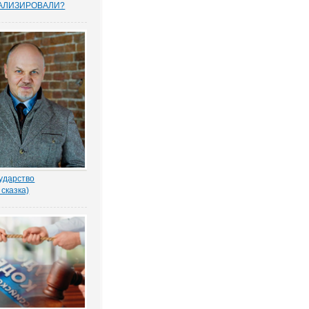
АЛИЗИРОВАЛИ?
прошенных юристами
елей считают, что
тему следует
овать, и она не
тную собственность.
рьского опроса
 Право.ру. Более...
ударство
 сказка)
-то убил бабку
еном по голове. И
ад покойной. Не ты? -
ил Воевода.
одлобья бросил на
лённый взгляд.