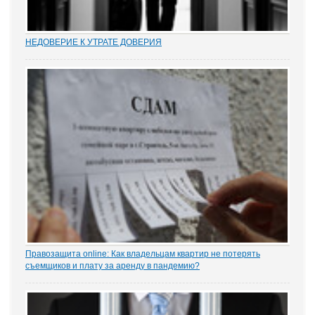
НЕДОВЕРИЕ К УТРАТЕ ДОВЕРИЯ
Увольнение муниципальных и госслужащих по утрате доверия –
относительно новый правовой институт в России. Норма об этом
(п. 7.1 ч. 1 ст. 81 ТК РФ) появилась в Трудовом кодексе в 2012 году
в ходе совершенствования...
Правозащита online: Как владельцам квартир не потерять
съемщиков и плату за аренду в пандемию?
Рынок аренды жилья ожидает существенное проседание в части
спроса, отметила в интервью порталу «ЗАКОНИЯ» главный
юрисконсульт проектов судебной практики Ольга Старых.