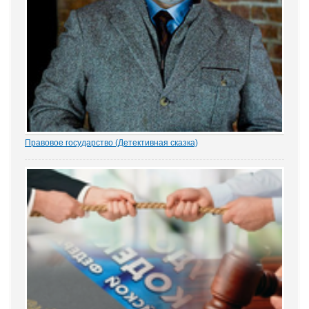
Правовое государство (Детективная сказка)
1.- Ночью кто-то убил бабку Парасью. Поленом по голове. И
надругался над покойной. Не ты? - грозно спросил Воевода.
Добрыня исподлобья бросил на Воеводу удивлённый взгляд.
- Я был...