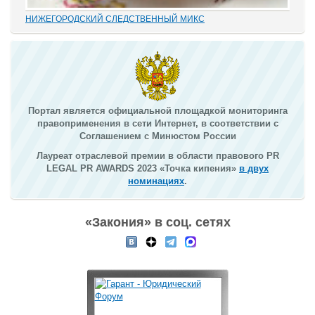
НИЖЕГОРОДСКИЙ СЛЕДСТВЕННЫЙ МИКС
В этом деле «прекрасно» все: от такой «малости», как
переписывание карандашиком на папке статей обвинения без
положенного по УПК РФ закрытия одного и возбуждения другого
дела, до того, что по всем законам...
Портал является официальной площадкой мониторинга
правоприменения в сети Интернет, в соответствии с
Соглашением с Минюстом России
Лауреат отраслевой премии в области правового PR
LEGAL PR AWARDS 2023 «Точка кипения»
в двух
номинациях
.
«Закония» в соц. сетях