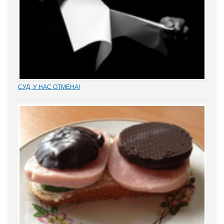
СУД, У НАС ОТМЕНА!
Отмена судебных решений – это установление справедливости
или результат настырных попыток добиться своего,
«прокручивая» маховик судебной триады? На площадках
адвокатских сообществ встречаются просто уникальные...