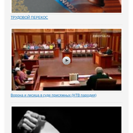
ТРУДОВОЙ ПЕРЕКОС
Перекос в трудовых спорах в сторону защиты «слабой» стороны
– работника вот уже почти 15 лет является одним из общих мест
правосудия. Причем, зафиксированным непосредственно в
нормах закона. Например,...
Ворона и лисица в суде присяжных (НТВ пародия)
В основе уголовного дела о мошенничестве лежат свидетельские
показания Ивана Крылова. Уголовное дело рассмтаривает судья
Валерий Степанов. Адвокат обвиняемой...В основе уголовного
дела о мошенничестве...