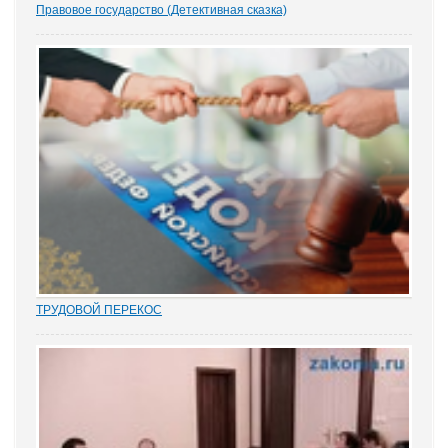
Правовое государство (Детективная сказка)
1.- Ночью кто-то убил бабку Парасью. Поленом по голове. И
надругался над покойной. Не ты? - грозно спросил Воевода.
Добрыня исподлобья бросил на Воеводу удивлённый взгляд.
- Я был...
ТРУДОВОЙ ПЕРЕКОС
Перекос в трудовых спорах в сторону защиты «слабой» стороны
– работника вот уже почти 15 лет является одним из общих мест
правосудия. Причем, зафиксированным непосредственно в
нормах закона. Например,...