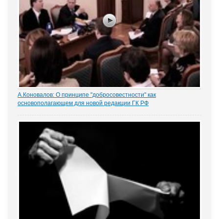
А.Коновалов: О принципе "добросовестности" как
основополагающем для новой редакции ГК РФ
Глава ведомства ответил на вопрос главного редактора ЭСМИ
"ЗАКОНИЯ" Рубена Маркарьяна о закреплении принципа
добросовестности при осуществлении гражданских прав и
исполнении обязанностей.