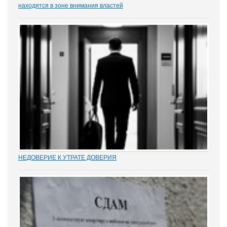
находятся в зоне внимания властей
Газета «Коммерсантъ» рассказала о деле Николая Тихоновца,
известном читателям ЭСМИ «ЗАКОНИЯ» из журналистского
расследования «Пермский захват». Владелец сети заправок...
НЕДОВЕРИЕ К УТРАТЕ ДОВЕРИЯ
Увольнение муниципальных и госслужащих по утрате доверия –
относительно новый правовой институт в России. Норма об этом
(п. 7.1 ч. 1 ст. 81 ТК РФ) появилась в Трудовом кодексе в 2012 году
в ходе совершенствования...