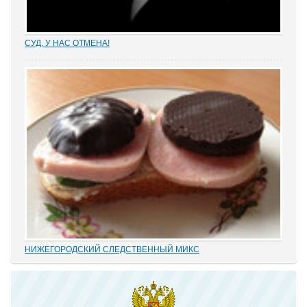
СУД, У НАС ОТМЕНА!
Отмена судебных решений – это установление справедливости
или результат настырных попыток добиться своего,
«прокручивая» маховик судебной триады? На площадках
адвокатских сообществ встречаются просто уникальные...
НИЖЕГОРОДСКИЙ СЛЕДСТВЕННЫЙ МИКС
В этом деле «прекрасно» все: от такой «малости», как
переписывание карандашиком на папке статей обвинения без
положенного по УПК РФ закрытия одного и возбуждения другого
дела, до того, что по всем законам...