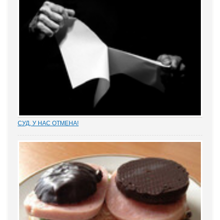
Мария Сазонова. В своем выступлении она сделала акцент на
пользе, которую могут принести обществу...
СУД, У НАС ОТМЕНА!
Отмена судебных решений – это установление справедливости
или результат настырных попыток добиться своего,
«прокручивая» маховик судебной триады? На площадках
адвокатских сообществ встречаются просто уникальные...