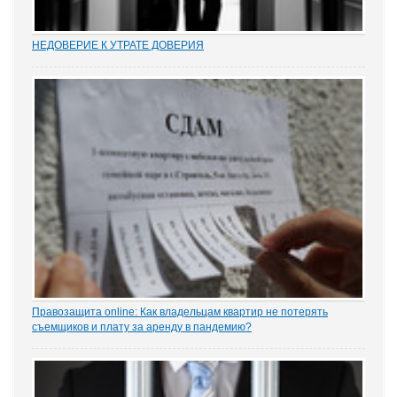
НЕДОВЕРИЕ К УТРАТЕ ДОВЕРИЯ
Увольнение муниципальных и госслужащих по утрате доверия –
относительно новый правовой институт в России. Норма об этом
(п. 7.1 ч. 1 ст. 81 ТК РФ) появилась в Трудовом кодексе в 2012 году
в ходе совершенствования...
Правозащита online: Как владельцам квартир не потерять
съемщиков и плату за аренду в пандемию?
Рынок аренды жилья ожидает существенное проседание в части
спроса, отметила в интервью порталу «ЗАКОНИЯ» главный
юрисконсульт проектов судебной практики Ольга Старых.