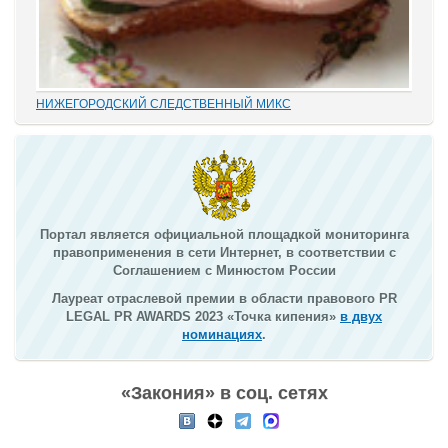
НИЖЕГОРОДСКИЙ СЛЕДСТВЕННЫЙ МИКС
В этом деле «прекрасно» все: от такой «малости», как
переписывание карандашиком на папке статей обвинения без
положенного по УПК РФ закрытия одного и возбуждения другого
дела, до того, что по всем законам...
Портал является официальной площадкой мониторинга
правоприменения в сети Интернет, в соответствии с
Соглашением с Минюстом России
Лауреат отраслевой премии в области правового PR
LEGAL PR AWARDS 2023 «Точка кипения»
в двух
номинациях
.
«Закония» в соц. сетях