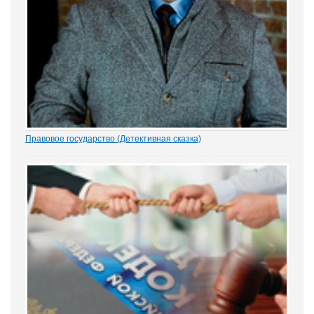
Правовое государство (Детективная сказка)
1.- Ночью кто-то убил бабку Парасью. Поленом по голове. И
надругался над покойной. Не ты? - грозно спросил Воевода.
Добрыня исподлобья бросил на Воеводу удивлённый взгляд.
- Я был...