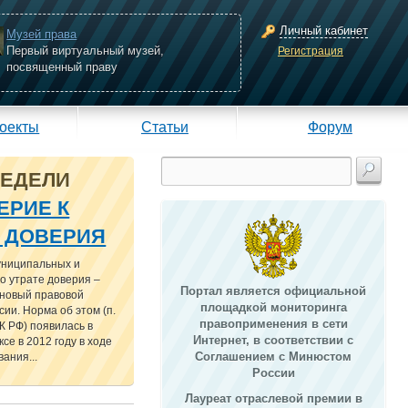
Личный кабинет
Музей права
Первый виртуальный музей,
Регистрация
посвященный праву
оекты
Статьи
Форум
НЕДЕЛИ
ЕРИЕ К
Е ДОВЕРИЯ
униципальных и
о утрате доверия –
Портал является официальной
 новый правовой
площадкой мониторинга
сии. Норма об этом (п.
правоприменения в сети
 ТК РФ) появилась в
Интернет, в соответствии с
се в 2012 году в ходе
Соглашением с Минюстом
ания...
России
Лауреат отраслевой премии в