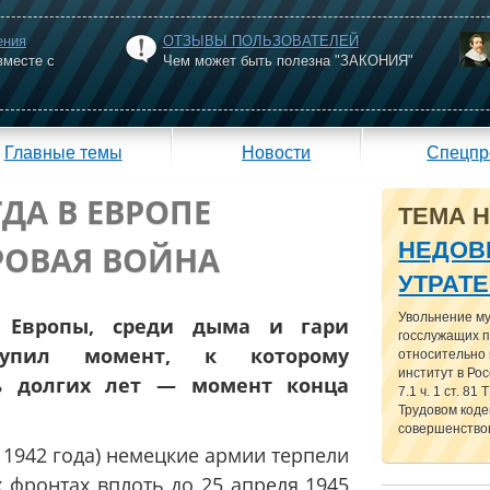
ения
ОТЗЫВЫ ПОЛЬЗОВАТЕЛЕЙ
вместе с
Чем может быть полезна "ЗАКОНИЯ"
Главные темы
Новости
Спецпр
ГДА В ЕВРОПЕ
ТЕМА 
НЕДОВ
РОВАЯ ВОЙНА
УТРАТ
Увольнение м
 Европы, среди дыма и гари
госслужащих п
тупил момент, к которому
относительно
институт в Рос
ь долгих лет — момент конца
7.1 ч. 1 ст. 81
Трудовом кодек
совершенствов
 1942 года) немецкие армии терпели
 фронтах вплоть до 25 апреля 1945