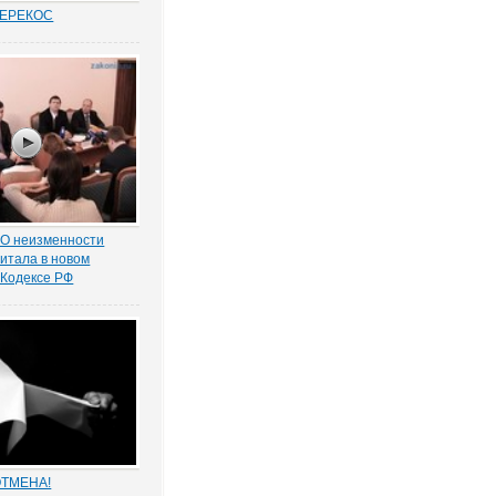
ПЕРЕКОС
удовых спорах в
иты «слабой»
ботника вот уже
 является одним из
равосудия. Причем,
анным
нно в нормах закона.
 О неизменности
питала в новом
 Кодексе РФ
валов, Министр
на брифинге в Кремле
ровал отказ
но увеличить размер
питала для
лиц в новой редакции
ОТМЕНА!