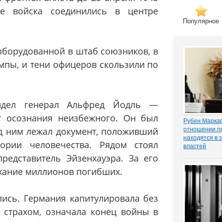
кие войска соединились в центре
Популярное
оборудованной в штаб союзников, в
ампы, и тени офицеров скользили по
идел генерал Альфред Йодль —
т осознания неизбежного. Он был
Рубен Маркар
д ним лежал документ, положивший
отношении п
находятся в 
ории человечества. Рядом стоял
властей
Газета «Ком
редставитель Эйзенхауэра. За его
о деле Никол
ыхание миллионов погибших.
известном ч
«ЗАКОНИЯ» и
расследован
пись. Германия капитулировала без
захват». Влад
и страхом, означала конец войны в