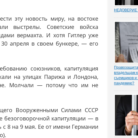
НЕДОВЕРИЕ 
Увольнение 
сти эту новость миру, на востоке
госслужащих 
али выстрелы. Советские войска
относительн
институт в Р
дами вермахта. И хотя Гитлер уже
(п. 7.1 ч. 1 с
Трудовом коде
 30 апреля в своем бункере, — его
ходе соверше
ебованию союзников, капитуляция
Правозащита 
владельцам к
акали на улицах Парижа и Лондона,
съемщиков и 
пандемию?
не. Молчали — потому что им не
Рынок аренд
существенное
спроса, отме
порталу «ЗА
ющего Вооруженными Силами СССР
юрисконсульт
практики Оль
ие безоговорочной капитуляции — в
 с 8 на 9 мая. Ее от имени Германии
о).