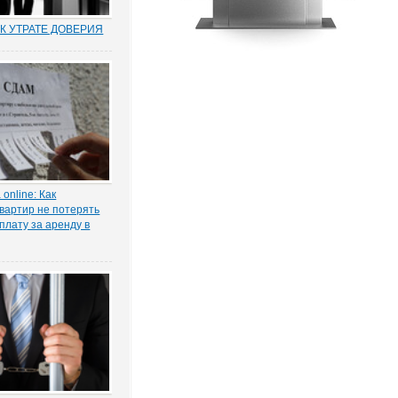
К УТРАТЕ ДОВЕРИЯ
муниципальных и
по утрате доверия –
о новый правовой
оссии. Норма об этом
т. 81 ТК РФ) появилась в
ксе в 2012 году в
нствования...
online: Как
вартир не потерять
плату за аренду в
ы жилья ожидает
 проседание в части
тила в интервью
КОНИЯ» главный
 проектов судебной
га Старых.