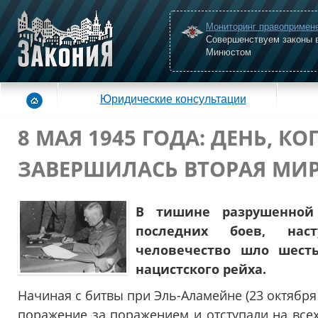
Мониторинг правопримен
Совершенствуем законы 
Минюстом
Юридические консультации
8 МАЯ 1945 ГОДА: ДЕНЬ, КО
ЗАВЕРШИЛАСЬ ВТОРАЯ МИ
В тишине разрушенной
последних боев, нас
человечество шло шест
нацистского рейха.
Начиная с битвы при Эль-Аламейне (23 октября
поражение за поражением и отступали на всех