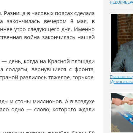
НEДОЛИБЕР
Почти 88% о
я. Разница в часовых поясах сделала
предпринимат
судебную сис
на закончилась вечером 8 мая, в
усовершенств
защищает час
аннее утро следующего дня. Именно
Данные декаб
ственная война закончилась нашей
привел портал
 — день, когда на Красной площади
а солдаты, вернувшиеся с фронта,
страной разлилось тяжелое, горькое,
Правовое гос
(Детективная
1.- Ночью кто
Парасью. Пол
надругался н
ады и стоны миллионов. А в воздухе
грозно спрос
Добрыня исп
ало одно — слово, которого ждали
Воеводу удив
- Я был...