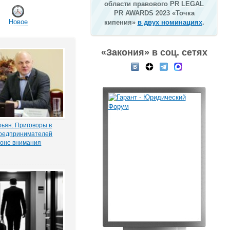
области правового PR LEGAL
PR AWARDS 2023 «Точка
Новое
кипения»
в двух номинациях
.
«Закония» в соц. сетях
ьян: Приговоры в
редпринимателей
зоне внимания
мерсантъ» рассказала
ая Тихоновца,
итателям ЭСМИ
з журналистского
ия «Пермский
елец сети заправок...