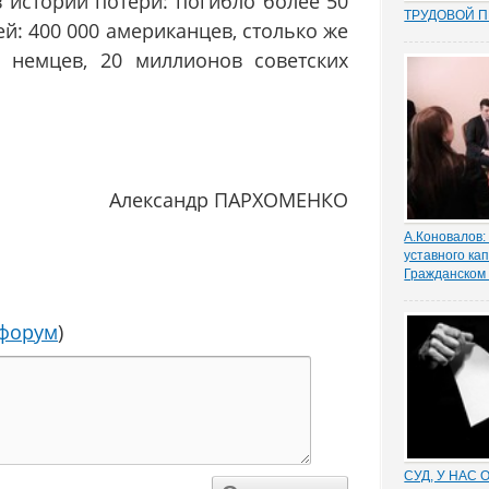
 истории потери: погибло более 50
ТРУДОВОЙ 
й: 400 000 американцев, столько же
Перекос в тр
сторону защ
 немцев, 20 миллионов советских
стороны – ра
почти 15 лет
общих мест п
зафиксиров
непосредстве
Например,...
Александр ПАРХОМЕНКО
А.Коновалов:
уставного ка
Гражданском
Алексей Коно
юстиции РФ, 
 форум
)
прокомменти
законодатель
уставного ка
юридических 
ГК РФ
СУД, У НАС 