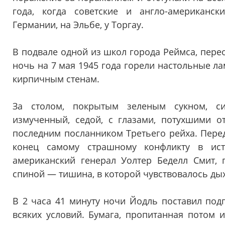
года, когда советские и англо-американс
Германии, на Эльбе, у Торгау.
В подвале одной из школ города Реймса, пере
ночь на 7 мая 1945 года горели настольные л
кирпичным стенам.
За столом, покрытым зеленым сукном, с
измученный, седой, с глазами, потухшими о
последним посланником Третьего рейха. Пере
конец самому страшному конфликту в ист
американский генерал Уолтер Беделл Смит, п
спиной — тишина, в которой чувствовалось д
В 2 часа 41 минуту ночи Йодль поставил под
всяких условий. Бумага, пропитанная потом 