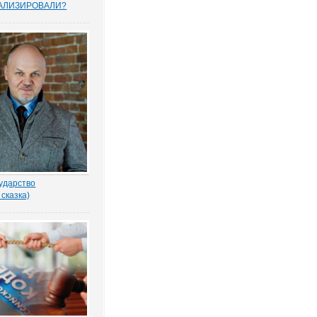
АЛИЗИРОВАЛИ?
прошенных юристами
елей считают, что
тему следует
овать, и она не
тную собственность.
рьского опроса
 Право.ру. Более...
ударство
 сказка)
-то убил бабку
еном по голове. И
ад покойной. Не ты? -
ил Воевода.
одлобья бросил на
лённый взгляд.