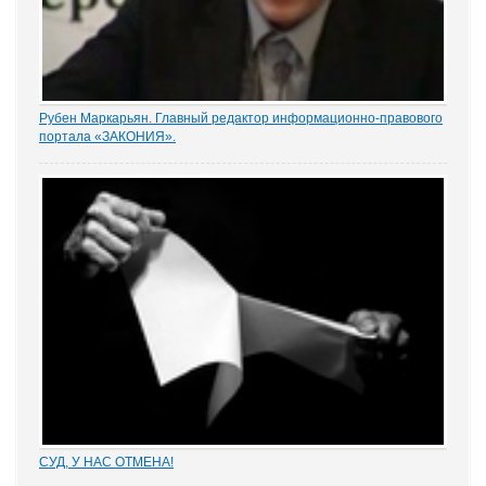
Рубен Маркарьян. Главный редактор информационно-правового
портала «ЗАКОНИЯ».
Статистическую конкретность в заседание привнесло
выступление главного редактора информационно-правового
портала «ЗАКОНИЯ» Рубена Маркарьяна, за которым
последовало немало вопросов от слушателей. Он представил...
СУД, У НАС ОТМЕНА!
Отмена судебных решений – это установление справедливости