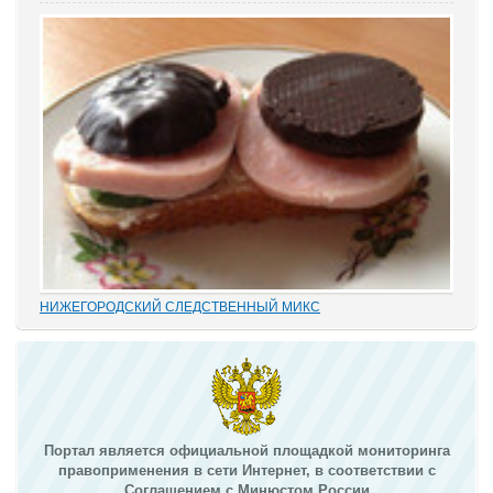
или результат настырных попыток добиться своего,
«прокручивая» маховик судебной триады? На площадках
адвокатских сообществ встречаются просто уникальные...
НИЖЕГОРОДСКИЙ СЛЕДСТВЕННЫЙ МИКС
В этом деле «прекрасно» все: от такой «малости», как
переписывание карандашиком на папке статей обвинения без
положенного по УПК РФ закрытия одного и возбуждения другого
дела, до того, что по всем законам...
Портал является официальной площадкой мониторинга
правоприменения в сети Интернет, в соответствии с
Соглашением с Минюстом России