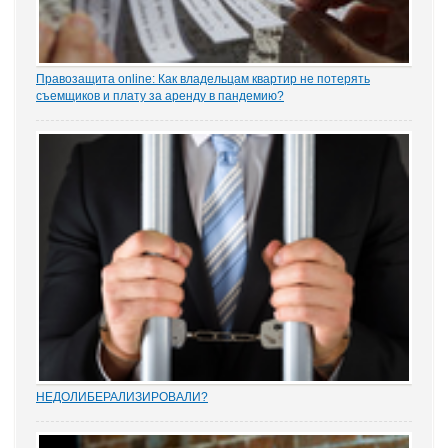
Правозащита online: Как владельцам квартир не потерять
съемщиков и плату за аренду в пандемию?
Рынок аренды жилья ожидает существенное проседание в части
спроса, отметила в интервью порталу «ЗАКОНИЯ» главный
юрисконсульт проектов судебной практики Ольга Старых.
НEДОЛИБЕРАЛИЗИРОВАЛИ?
Почти 88% опрошенных юристами предпринимателей считают,
что судебную систему следует усовершенствовать, и она не
защищает частную собственность. Данные декабрьского опроса