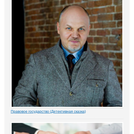
привел портал Право.ру. Более...
Правовое государство (Детективная сказка)
1.- Ночью кто-то убил бабку Парасью. Поленом по голове. И
надругался над покойной. Не ты? - грозно спросил Воевода.
Добрыня исподлобья бросил на Воеводу удивлённый взгляд.
- Я был...