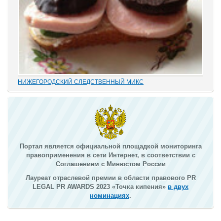
НИЖЕГОРОДСКИЙ СЛЕДСТВЕННЫЙ МИКС
В этом деле «прекрасно» все: от такой «малости», как
переписывание карандашиком на папке статей обвинения без
положенного по УПК РФ закрытия одного и возбуждения другого
дела, до того, что по всем законам...
Портал является официальной площадкой мониторинга
правоприменения в сети Интернет, в соответствии с
Соглашением с Минюстом России
Лауреат отраслевой премии в области правового PR
LEGAL PR AWARDS 2023 «Точка кипения»
в двух
номинациях
.