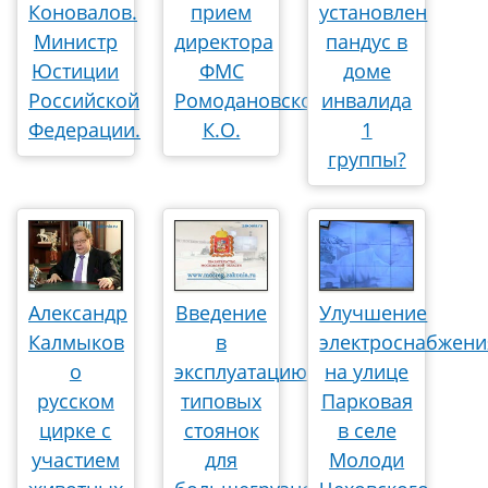
Коновалов.
прием
установлен
Министр
директора
пандус в
Юстиции
ФМС
доме
Российской
Ромодановского
инвалида
Федерации.
К.О.
1
группы?
Александр
Введение
Улучшение
Калмыков
в
электроснабжени
о
эксплуатацию
на улице
русском
типовых
Парковая
цирке с
стоянок
в селе
участием
для
Молоди