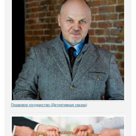
Правовое государство (Детективная сказка)
1.- Ночью кто-то убил бабку Парасью. Поленом по голове. И
надругался над покойной. Не ты? - грозно спросил Воевода.
Добрыня исподлобья бросил на Воеводу удивлённый взгляд.
- Я был...