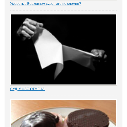
Умереть в Верховном суде - это не сложно?
На заседании суда кассационной инстанции по уголовному делу
руководителей "Волжской ипотечной корпорации" произошел
случай, который заставляет всерьез задуматься: кто же отвечает
за оказание первой помощи...
СУД, У НАС ОТМЕНА!
Отмена судебных решений – это установление справедливости
или результат настырных попыток добиться своего,
«прокручивая» маховик судебной триады? На площадках
адвокатских сообществ встречаются просто уникальные...