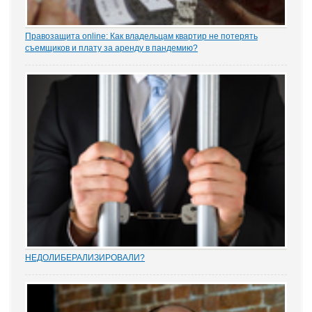
Правозащита online: Как владельцам квартир не потерять
съемщиков и плату за аренду в пандемию?
Рынок аренды жилья ожидает существенное проседание в части
спроса, отметила в интервью порталу «ЗАКОНИЯ» главный
юрисконсульт проектов судебной практики Ольга Старых.
НEДОЛИБЕРАЛИЗИРОВАЛИ?
Почти 88% опрошенных юристами предпринимателей считают,
что судебную систему следует усовершенствовать, и она не
защищает частную собственность. Данные декабрьского опроса
привел портал Право.ру. Более...