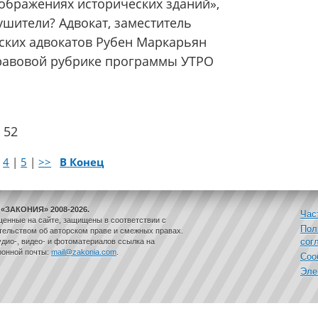
ображениях исторических зданий»,
ушители? Адвокат, заместитель
ских адвокатов Рубен Маркарьян
правовой рубрике программы УТРО
 52
|
4
|
5
|
>>
В Конец
«ЗАКОНИЯ» 2008-2026.
Час
щенные на сайте, защищены в соответствии с
Пол
ельством об авторском праве и смежных правах.
сог
дио-, видео- и фотоматериалов ссылка на
ронной почты:
mail@zakonia.com
.
Соо
Эле