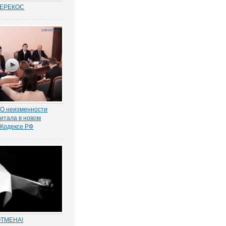
ПЕРЕКОС
удовых спорах в
иты «слабой»
ботника вот уже
 является одним из
равосудия. Причем,
анным
нно в нормах закона.
 О неизменности
питала в новом
 Кодексе РФ
валов, Министр
на брифинге в Кремле
ровал отказ
но увеличить размер
питала для
лиц в новой редакции
ОТМЕНА!