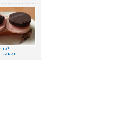
бных решений – это
 справедливости или
астырных попыток
его, «прокручивая»
ебной триады? На
вокатских сообществ
просто уникальные...
СКИЙ
НЫЙ МИКС
«прекрасно» все: от
ти», как
ие карандашиком на
 обвинения без
 по УПК РФ закрытия
буждения другого
, что по всем