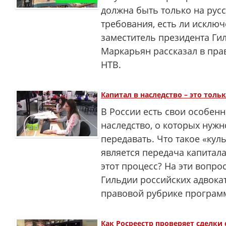
должна быть только на русс
требования, есть ли исключ
заместитель президента Ги
Маркарьян рассказал в пр
НТВ.
Капитал в наследство – это толь
В России есть свои особенн
наследство, о которых нужно
передавать. Что такое «куль
является передача капитал
этот процесс? На эти вопро
Гильдии российских адвока
правовой рубрике програм
Как Росреестр проверяет сделки