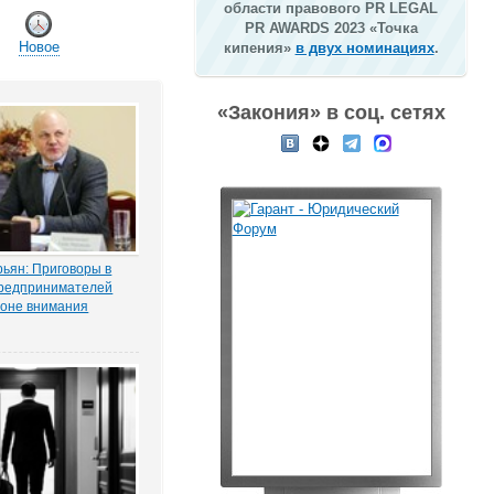
области правового PR LEGAL
PR AWARDS 2023 «Точка
Новое
кипения»
в двух номинациях
.
«Закония» в соц. сетях
ьян: Приговоры в
редпринимателей
зоне внимания
мерсантъ» рассказала
ая Тихоновца,
итателям ЭСМИ
з журналистского
ия «Пермский
елец сети заправок...