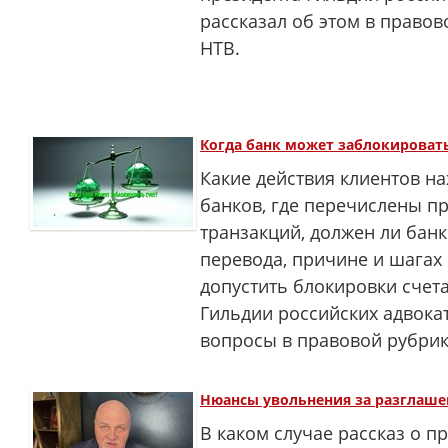
рассказал об этом в право
НТВ.
Когда банк может заблокировать
Какие действия клиентов н
банков, где перечислены п
транзакций, должен ли банк
перевода, причине и шагах
допустить блокировки счета
Гильдии российских адвока
вопросы в правовой рубри
Нюансы увольнения за разглаш
В каком случае рассказ о п