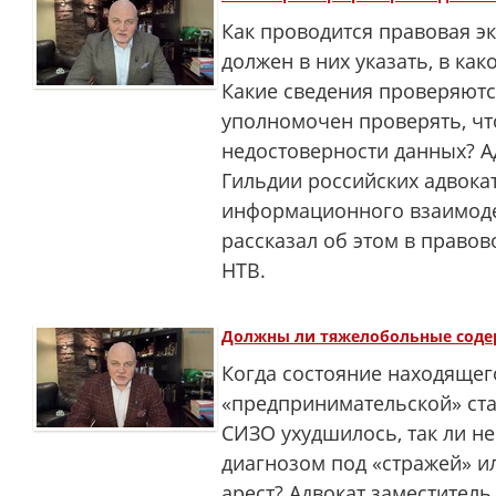
Как проводится правовая эк
должен в них указать, в ка
Какие сведения проверяются
уполномочен проверять, чт
недостоверности данных? А
Гильдии российских адвока
информационного взаимоде
рассказал об этом в право
НТВ.
Должны ли тяжелобольные соде
Когда состояние находящег
«предпринимательской» ст
СИЗО ухудшилось, так ли н
диагнозом под «стражей» и
арест? Адвокат заместитель