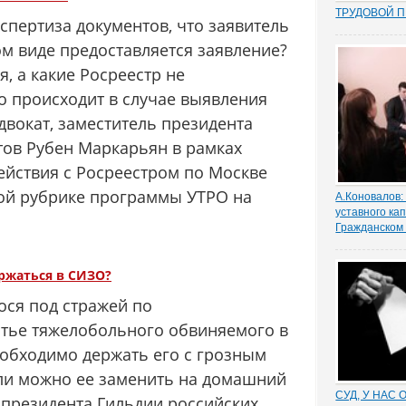
ТРУДОВОЙ 
спертиза документов, что заявитель
Перекос в тр
сторону защ
ком виде предоставляется заявление?
стороны – ра
, а какие Росреестр не
почти 15 лет
общих мест п
о происходит в случае выявления
зафиксиров
двокат, заместитель президента
непосредстве
Например,...
тов Рубен Маркарьян в рамках
йствия с Росреестром по Москве
вой рубрике программы УТРО на
А.Коновалов:
уставного ка
Гражданском
Алексей Коно
юстиции РФ, 
ржаться в СИЗО?
прокомменти
законодатель
ося под стражей по
уставного ка
юридических 
атье тяжелобольного обвиняемого в
ГК РФ
еобходимо держать его с грозным
ли можно ее заменить на домашний
СУД, У НАС 
 президента Гильдии российских