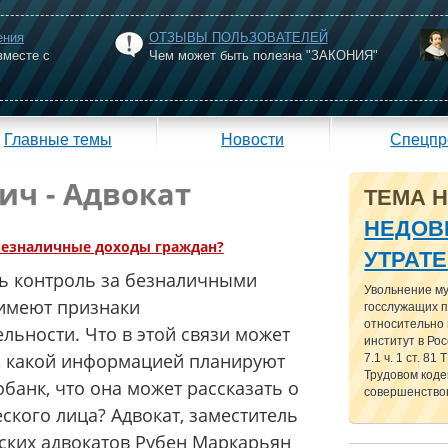
ения
ОТЗЫВЫ ПОЛЬЗОВАТЕЛЕЙ
вместе с
Чем может быть полезна "ЗАКОНИЯ"
Главные темы
Новости
Спецпр
ич - Адвокат
ТЕМА 
НЕДОВ
безналичные доходы граждан?
УТРАТ
 контроль за безналичными
Увольнение м
 имеют признаки
госслужащих п
относительно
льности. Что в этой связи может
институт в Рос
, какой информацией планируют
7.1 ч. 1 ст. 81
Трудовом кодек
банк, что она может рассказать о
совершенствов
ского лица? Адвокат, заместитель
ских адвокатов Рубен Маркарьян