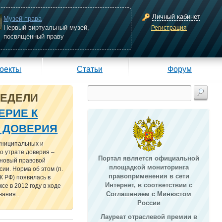
Личный кабинет
Музей права
Первый виртуальный музей,
Регистрация
посвященный праву
оекты
Статьи
Форум
НЕДЕЛИ
ЕРИЕ К
Е ДОВЕРИЯ
униципальных и
о утрате доверия –
Портал является официальной
 новый правовой
площадкой мониторинга
сии. Норма об этом (п.
правоприменения в сети
 ТК РФ) появилась в
Интернет, в соответствии с
се в 2012 году в ходе
Соглашением с Минюстом
ания...
России
Лауреат отраслевой премии в