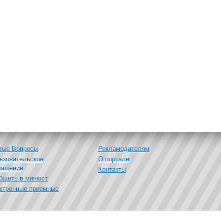
тые Вопросы
Рекламодателям
ьзовательское
О портале
лашение
Контакты
бщить в минюст
ктронные приемные