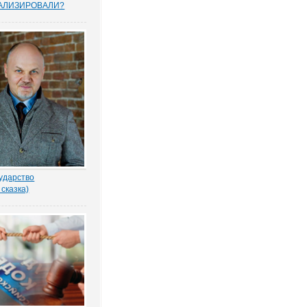
АЛИЗИРОВАЛИ?
прошенных юристами
елей считают, что
тему следует
овать, и она не
тную собственность.
рьского опроса
 Право.ру. Более...
ударство
 сказка)
-то убил бабку
еном по голове. И
ад покойной. Не ты? -
ил Воевода.
одлобья бросил на
лённый взгляд.