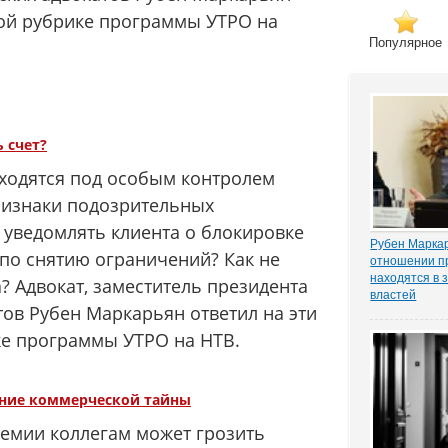
вой рубрике программы УТРО на
Популярное
 счет?
аходятся под особым контролем
ризнаки подозрительных
 уведомлять клиента о блокировке
Рубен Маркар
 по снятию ограничений? Как не
отношении п
находятся в 
? Адвокат, заместитель президента
властей
тов Рубен Маркарьян ответил на эти
Газета «Ком
о деле Никол
ке программы УТРО на НТВ.
известном ч
«ЗАКОНИЯ» и
расследован
захват». Влад
ение коммерческой тайны
ремии коллегам может грозить