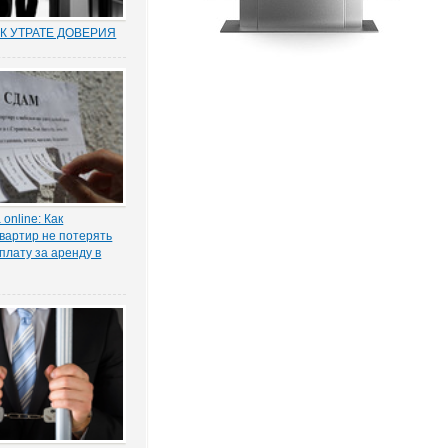
К УТРАТЕ ДОВЕРИЯ
муниципальных и
по утрате доверия –
о новый правовой
оссии. Норма об этом
т. 81 ТК РФ) появилась в
ксе в 2012 году в
нствования...
online: Как
вартир не потерять
плату за аренду в
ы жилья ожидает
 проседание в части
тила в интервью
КОНИЯ» главный
 проектов судебной
га Старых.