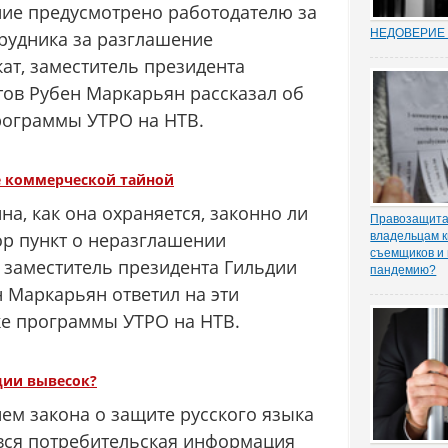
ние предусмотрено работодателю за
НЕДОВЕРИЕ 
рудника за разглашение
Увольнение 
ат, заместитель президента
госслужащих 
относительн
тов Рубен Маркарьян рассказал об
институт в Р
рограммы УТРО на НТВ.
(п. 7.1 ч. 1 с
Трудовом коде
ходе соверше
те коммерческой тайной
на, как она охраняется, законно ли
Правозащита 
ор пункт о неразглашении
владельцам к
съемщиков и 
, заместитель президента Гильдии
пандемию?
Рынок аренд
н Маркарьян ответил на эти
существенное
ке программы УТРО на НТВ.
спроса, отме
порталу «ЗА
юрисконсульт
практики Оль
ции вывесок?
ем закона о защите русского языка
вся потребительская информация