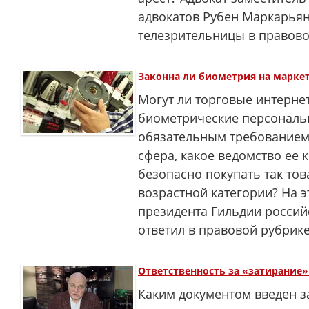
адвокатов Рубен Маркарьян
телезрительницы в правово
Законна ли биометрия на марке
Могут ли торговые интерн
биометрические персональн
обязательным требованием,
сфера, какое ведомство ее 
безопасно покупать так тов
возрастной категории? На э
президента Гильдии россий
ответил в правовой рубрик
Ответственность за «затирание
Каким документом введен з