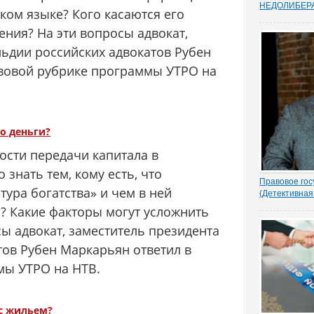
НEДОЛИБЕР
ком языке? Кого касаются его
Почти 88% о
предпринимат
ения? На эти вопросы адвокат,
судебную сис
льдии российских адвокатов Рубен
усовершенств
защищает час
авовой рубрике программы УТРО на
Данные декаб
привел портал
ко деньги?
ости передачи капитала в
 знать тем, кому есть, что
Правовое гос
тура богатства» и чем в ней
(Детективная
1.- Ночью кто
а? Какие факторы могут усложнить
Парасью. Пол
сы адвокат, заместитель президента
надругался н
грозно спрос
тов Рубен Маркарьян ответил в
Добрыня исп
мы УТРО на НТВ.
Воеводу удив
- Я был...
 с жильем?