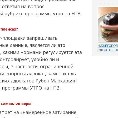
Отмена суде
 ответил на вопрос
установление
результат н
й рубрике программы утро на НТВ.
добиться сво
маховик суд
площадках ад
встречаются 
тплейсах?
ет-площадки запрашивать
ые данные, является ли это
НИЖЕГОРОД
СЛЕДСТВЕН
 какими нормами регулируется эта
В этом деле 
контролирует, удобно ли и
такой «малос
переписыван
ары, в частности, ограниченной
папке статей
ти вопросы адвокат, заместитель
положенного
одного и воз
ских адвокатов Рубен Маркарьян
дела, до того
законам...
е программы УТРО на НТВ.
» символов веры
апрет на «намеренное затирание