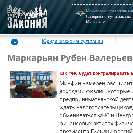
Мониторинг правопримен
Совершенствуем законы 
Минюстом
Юридические консультации
Маркарьян Рубен Валерьев
Как ФНС будет контролировать 
Минфин намерен расширить
доходами физлиц, которые
предпринимательской деяте
ждать налогоплательщиков
обмениваться ФНС и Центро
финансовых активах физиче
президента Гильдии россий