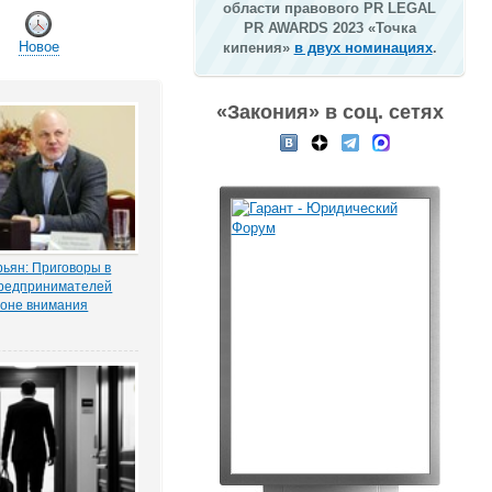
области правового PR LEGAL
PR AWARDS 2023 «Точка
Новое
кипения»
в двух номинациях
.
«Закония» в соц. сетях
ьян: Приговоры в
редпринимателей
зоне внимания
мерсантъ» рассказала
ая Тихоновца,
итателям ЭСМИ
з журналистского
ия «Пермский
елец сети заправок...