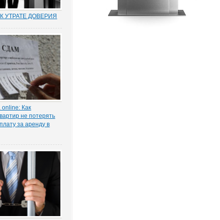
К УТРАТЕ ДОВЕРИЯ
муниципальных и
по утрате доверия –
о новый правовой
оссии. Норма об этом
т. 81 ТК РФ) появилась в
ксе в 2012 году в
нствования...
online: Как
вартир не потерять
плату за аренду в
ы жилья ожидает
 проседание в части
тила в интервью
КОНИЯ» главный
 проектов судебной
га Старых.