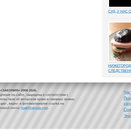
СУД, У НАС 
Отмена суде
установление
результат н
добиться сво
маховик суд
площадках ад
встречаются 
НИЖЕГОРОД
СЛЕДСТВЕН
В этом деле 
такой «малос
переписыван
«ЗАКОНИЯ» 2008-2026.
папке статей
Час
щенные на сайте, защищены в соответствии с
положенного
Пол
ельством об авторском праве и смежных правах.
одного и воз
сог
дио-, видео- и фотоматериалов ссылка на
дела, до того
ронной почты:
mail@zakonia.com
.
Соо
законам...
Эле