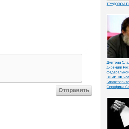
ТРУДОВОЙ 
Перекос в тр
сторону защ
стороны – ра
почти 15 лет
общих мест п
зафиксиров
непосредстве
Например,...
Дмитрий Слад
дирекции Рос
федеральног
ВНИИЭФ, чле
Благотворит
Серафима Са
Борьбу за жи
начинать с «
и очевидную,
высказали оч
заседания. В
дирекции Рос
федерального