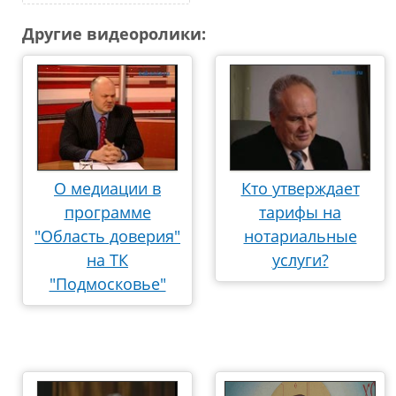
Другие видеоролики:
О медиации в
Кто утверждает
программе
тарифы на
"Область доверия"
нотариальные
на ТК
услуги?
"Подмосковье"