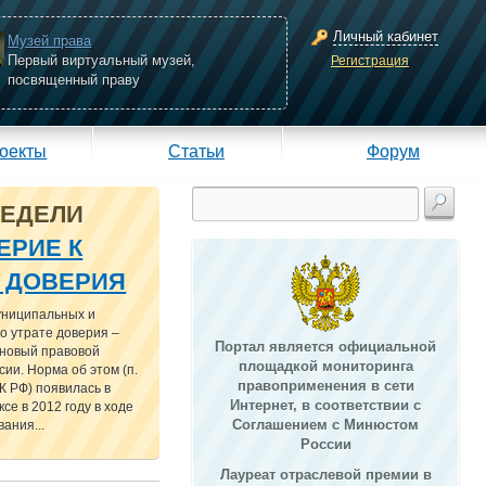
Личный кабинет
Музей права
Первый виртуальный музей,
Регистрация
посвященный праву
оекты
Статьи
Форум
НЕДЕЛИ
ЕРИЕ К
Е ДОВЕРИЯ
униципальных и
о утрате доверия –
Портал является официальной
 новый правовой
площадкой мониторинга
сии. Норма об этом (п.
правоприменения в сети
 ТК РФ) появилась в
Интернет, в соответствии с
се в 2012 году в ходе
Соглашением с Минюстом
ания...
России
Лауреат отраслевой премии в