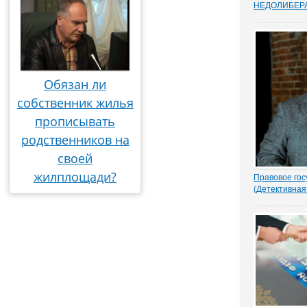
НEДОЛИБЕР
Почти 88% о
предпринимат
судебную сис
усовершенств
защищает час
Данные декаб
Обязан ли
привел портал
собственник жилья
прописывать
родственников на
своей
жилплощади?
Правовое гос
(Детективная
1.- Ночью кто
Парасью. Пол
надругался н
грозно спрос
Добрыня исп
Воеводу удив
- Я был...