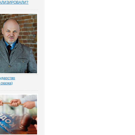
АЛИЗИРОВАЛИ?
прошенных юристами
елей считают, что
тему следует
овать, и она не
тную собственность.
рьского опроса
 Право.ру. Более...
ударство
 сказка)
-то убил бабку
еном по голове. И
ад покойной. Не ты? -
ил Воевода.
одлобья бросил на
лённый взгляд.