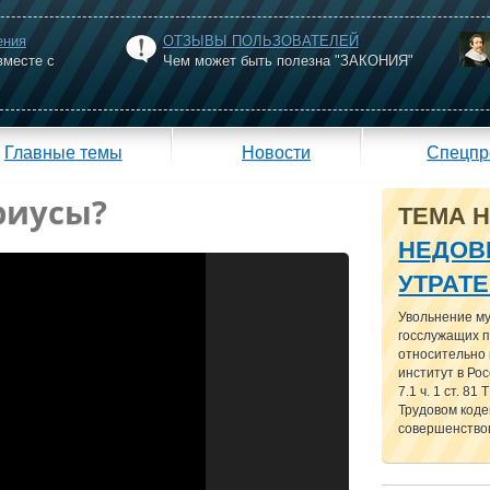
ения
ОТЗЫВЫ ПОЛЬЗОВАТЕЛЕЙ
вместе с
Чем может быть полезна "ЗАКОНИЯ"
Главные темы
Новости
Спецпр
риусы?
ТЕМА 
НЕДОВ
УТРАТ
Увольнение м
госслужащих п
относительно
институт в Рос
7.1 ч. 1 ст. 81
Трудовом кодек
совершенствов