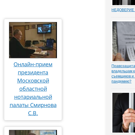
НЕДОВЕРИЕ 
Увольнение 
госслужащих 
относительн
институт в Р
(п. 7.1 ч. 1 с
Трудовом коде
ходе соверше
Онлайн-прием
Правозащита 
президента
владельцам к
съемщиков и 
Московской
пандемию?
Рынок аренд
областной
существенное
нотариальной
спроса, отме
порталу «ЗА
палаты Смирнова
юрисконсульт
С.В.
практики Оль