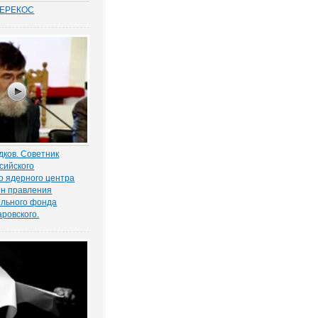
ПЕРЕКОС
удовых спорах в
иты «слабой»
ботника вот уже
 является одним из
равосудия. Причем,
анным
нно в нормах закона.
ков. Советник
сийского
о ядерного центра
н правления
ельного фонда
ровского.
знь по закон нужно
верхов». Эту здравую
 пожалуй, мысль
ень многие участники
 частности, Советник
сийского
 ядерного...