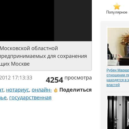
Популярное
 Московской областной
 предпринимаемых для сохранения
ящих Москве
Рубен Маркар
отношении п
2012 17:13:33
просмотра
4254
находятся в 
властей
ат
,
нотариус
,
онлайн-
Поделиться
Газета «Ком
о деле Никол
вье
,
государственная
известном ч
«ЗАКОНИЯ» и
расследован
захват». Влад