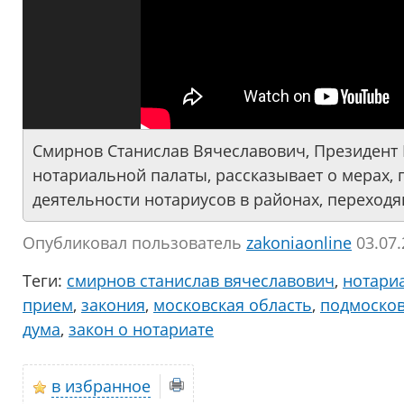
Смирнов Станислав Вячеславович, Президент
нотариальной палаты, рассказывает о мерах,
деятельности нотариусов в районах, переход
Опубликовал пользователь
zakoniaonline
03.07.
Теги:
смирнов станислав вячеславович
,
нотари
прием
,
закония
,
московская область
,
подмоско
дума
,
закон о нотариате
в избранное