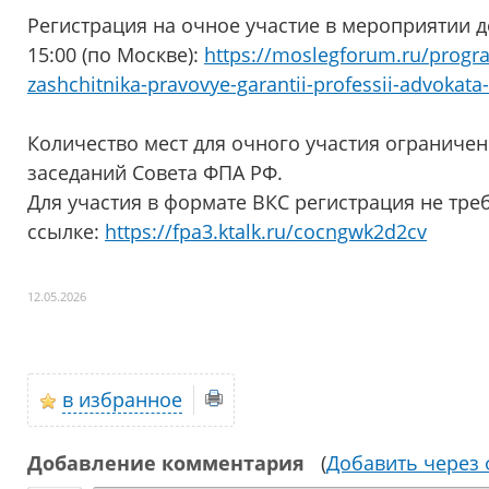
Регистрация на очное участие в мероприятии до
15:00 (по Москве):
https://moslegforum.ru/program
zashchitnika-pravovye-garantii-professii-advokata-
Количество мест для очного участия ограничен
заседаний Совета ФПА РФ.
Для участия в формате ВКС регистрация не тре
ссылке:
https://fpa3.ktalk.ru/cocngwk2d2cv
12.05.2026
в избранное
Добавление комментария
(
Добавить через