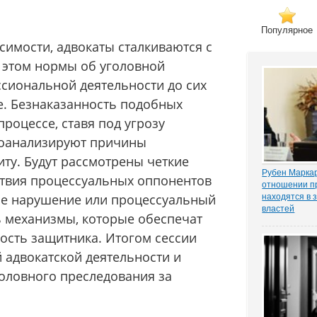
Популярное
симости, адвокаты сталкиваются с
 этом нормы об уголовной
ссиональной деятельности до сих
е. Безнаказанность подобных
процессе, ставя под угрозу
роанализируют причины
ту. Будут рассмотрены четкие
Рубен Маркар
твия процессуальных оппонентов
отношении п
кое нарушение или процессуальный
находятся в 
властей
ь механизмы, которые обеспечат
Газета «Ком
о деле Никол
ость защитника. Итогом сессии
известном ч
 адвокатской деятельности и
«ЗАКОНИЯ» и
расследован
оловного преследования за
захват». Влад