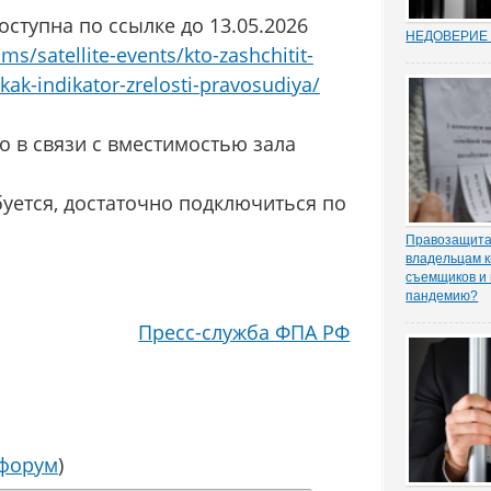
ступна по ссылке до 13.05.2026
НЕДОВЕРИЕ 
s/satellite-events/kto-zashchitit-
Увольнение 
госслужащих 
kak-indikator-zrelosti-pravosudiya/
относительн
институт в Р
(п. 7.1 ч. 1 с
о в связи с вместимостью зала
Трудовом коде
ходе соверше
буется, достаточно подключиться по
Правозащита 
владельцам к
съемщиков и 
пандемию?
Рынок аренд
Пресс-служба ФПА РФ
существенное
спроса, отме
порталу «ЗА
юрисконсульт
практики Оль
 форум
)