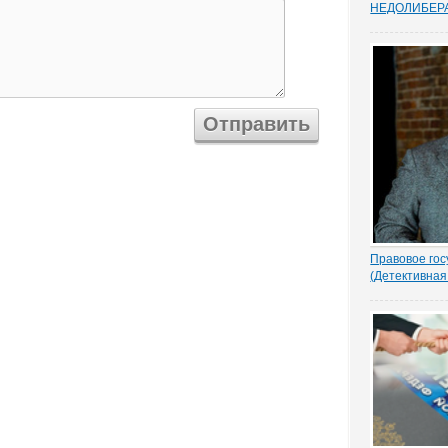
НEДОЛИБЕР
Почти 88% о
предпринимат
судебную сис
усовершенств
защищает час
Данные декаб
привел портал
Правовое гос
(Детективная
1.- Ночью кто
Парасью. Пол
надругался н
грозно спрос
Добрыня исп
Воеводу удив
- Я был...