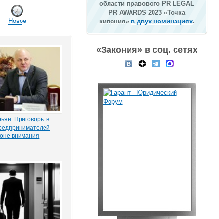
области правового PR LEGAL
PR AWARDS 2023 «Точка
Новое
кипения»
в двух номинациях
.
«Закония» в соц. сетях
ьян: Приговоры в
редпринимателей
зоне внимания
мерсантъ» рассказала
ая Тихоновца,
итателям ЭСМИ
з журналистского
ия «Пермский
елец сети заправок...