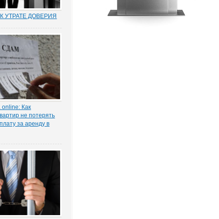
К УТРАТЕ ДОВЕРИЯ
муниципальных и
по утрате доверия –
о новый правовой
оссии. Норма об этом
т. 81 ТК РФ) появилась в
ксе в 2012 году в
нствования...
online: Как
вартир не потерять
плату за аренду в
ы жилья ожидает
 проседание в части
тила в интервью
КОНИЯ» главный
 проектов судебной
га Старых.