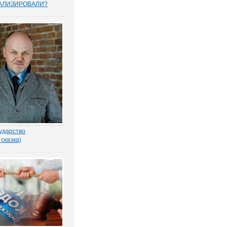
АЛИЗИРОВАЛИ?
прошенных юристами
елей считают, что
тему следует
овать, и она не
тную собственность.
рьского опроса
 Право.ру. Более...
ударство
 сказка)
-то убил бабку
еном по голове. И
ад покойной. Не ты? -
ил Воевода.
одлобья бросил на
лённый взгляд.