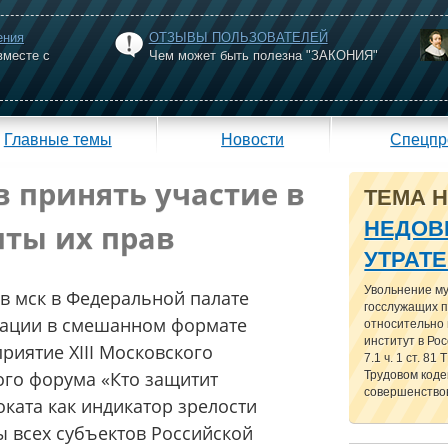
ения
ОТЗЫВЫ ПОЛЬЗОВАТЕЛЕЙ
вместе с
Чем может быть полезна "ЗАКОНИЯ"
Главные темы
Новости
Спецпр
 принять участие в
ТЕМА 
НЕДОВ
ты их прав
УТРАТ
Увольнение м
сов мск в Федеральной палате
госслужащих п
рации в смешанном формате
относительно
институт в Рос
риятие XIII Московского
7.1 ч. 1 ст. 81
го форума «Кто защитит
Трудовом кодек
совершенствов
ката как индикатор зрелости
ы всех субъектов Российской