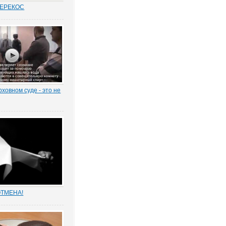
ПЕРЕКОС
удовых спорах в
иты «слабой»
ботника вот уже
 является одним из
равосудия. Причем,
анным
нно в нормах закона.
рховном суде - это не
 суда кассационной
 уголовному делу
й "Волжской
орпорации"
учай, который
серьез задуматься:
ает за оказание
и...
ОТМЕНА!
бных решений – это
 справедливости или
астырных попыток