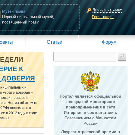
Личный кабинет
Музей права
Первый виртуальный музей,
Регистрация
посвященный праву
оекты
Статьи
Форум
НЕДЕЛИ
ЕРИЕ К
Е ДОВЕРИЯ
униципальных и
о утрате доверия –
Портал является официальной
 новый правовой
площадкой мониторинга
сии. Норма об этом (п.
правоприменения в сети
 ТК РФ) появилась в
Интернет, в соответствии с
се в 2012 году в ходе
Соглашением с Минюстом
ания...
России
Лауреат отраслевой премии в