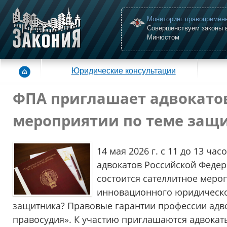
Мониторинг правопримен
Совершенствуем законы 
Минюстом
Юридические консультации
ФПА приглашает адвокатов
мероприятии по теме защи
14 мая 2026 г. с 11 до 13 ча
адвокатов Российской Феде
состоится сателлитное мероп
инновационного юридическо
защитника? Правовые гарантии профессии адво
правосудия». К участию приглашаются адвокат