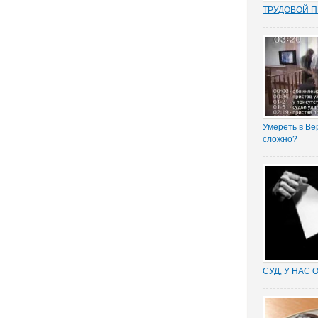
ТРУДОВОЙ 
Перекос в тр
сторону защ
стороны – ра
почти 15 лет
общих мест п
зафиксиров
непосредстве
Например,...
Умереть в Ве
сложно?
На заседании
инстанции по
руководителе
ипотечной к
произошел сл
заставляет в
кто же отвеч
первой помощ
СУД, У НАС 
Отмена суде
установление
результат н