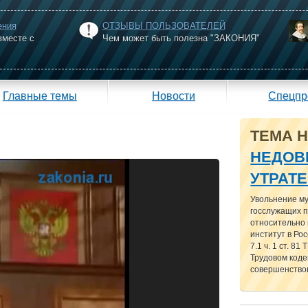
ения
ОТЗЫВЫ ПОЛЬЗОВАТЕЛЕЙ
вместе с
Чем может быть полезна "ЗАКОНИЯ"
Главные темы
Новости
Спецпр
ТЕМА 
НЕДОВ
УТРАТ
Увольнение м
госслужащих п
относительно
институт в Рос
7.1 ч. 1 ст. 81
Трудовом кодек
совершенствов