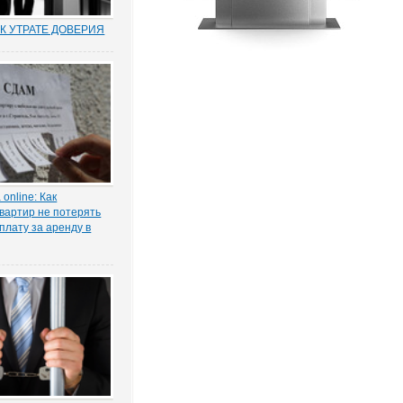
К УТРАТЕ ДОВЕРИЯ
муниципальных и
по утрате доверия –
о новый правовой
оссии. Норма об этом
т. 81 ТК РФ) появилась в
ксе в 2012 году в
нствования...
online: Как
вартир не потерять
плату за аренду в
ы жилья ожидает
 проседание в части
тила в интервью
КОНИЯ» главный
 проектов судебной
га Старых.