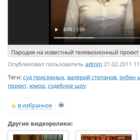
Пародия на известный телевизионный проект
Опубликовал пользователь
аdmin
21.02.2011 11
Теги:
суд присяжных
,
валерий степанов
,
рубен 
проект
,
юмор
,
судебное шоу
в избранное
Другие видеоролики: