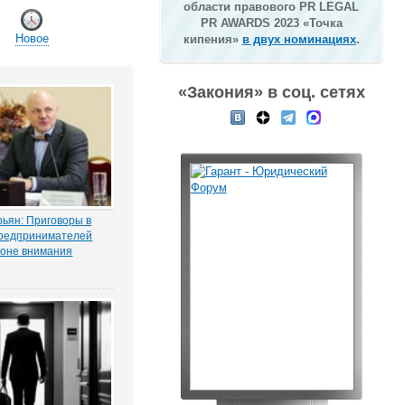
области правового PR LEGAL
PR AWARDS 2023 «Точка
Новое
кипения»
в двух номинациях
.
«Закония» в соц. сетях
ьян: Приговоры в
редпринимателей
зоне внимания
мерсантъ» рассказала
ая Тихоновца,
итателям ЭСМИ
з журналистского
ия «Пермский
елец сети заправок...