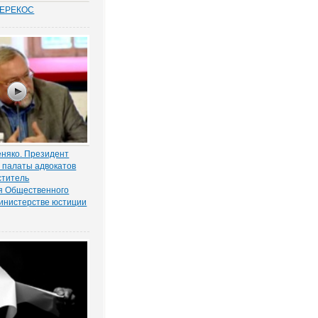
ПЕРЕКОС
удовых спорах в
иты «слабой»
ботника вот уже
 является одним из
равосудия. Причем,
анным
нно в нормах закона.
еняко. Президент
 палаты адвокатов
ститель
я Общественного
инистерстве юстиции
лении Базаровых,
существование и
ь права, и «юристах»
ени, способствующих
гилизму, высказался
едеральной палаты
 заместитель...