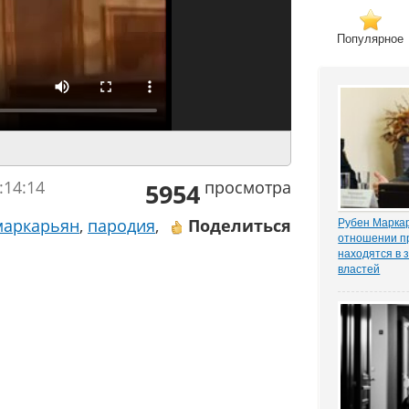
Популярное
:14:14
просмотра
5954
маркарьян
,
пародия
,
Поделиться
Рубен Маркар
отношении п
находятся в 
властей
Газета «Ком
о деле Никол
известном ч
«ЗАКОНИЯ» и
расследован
захват». Влад