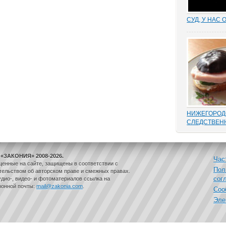
СУД, У НАС 
Отмена суде
установление
результат н
добиться сво
маховик суд
площадках ад
встречаются 
НИЖЕГОРОД
СЛЕДСТВЕН
В этом деле 
такой «малос
переписыван
«ЗАКОНИЯ» 2008-2026.
папке статей
Час
щенные на сайте, защищены в соответствии с
положенного
Пол
ельством об авторском праве и смежных правах.
одного и воз
сог
дио-, видео- и фотоматериалов ссылка на
дела, до того
ронной почты:
mail@zakonia.com
.
Соо
законам...
Эле