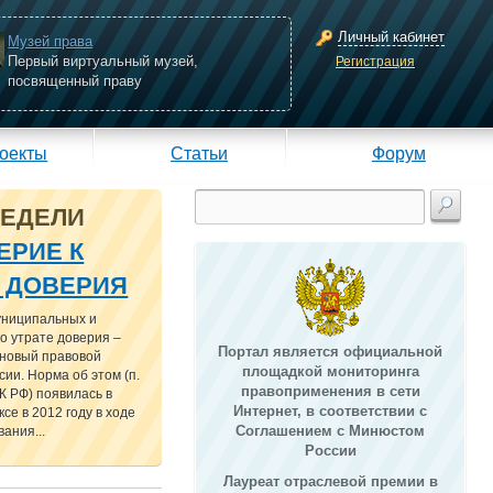
Личный кабинет
Музей права
Первый виртуальный музей,
Регистрация
посвященный праву
оекты
Статьи
Форум
НЕДЕЛИ
ЕРИЕ К
Е ДОВЕРИЯ
униципальных и
о утрате доверия –
Портал является официальной
 новый правовой
площадкой мониторинга
сии. Норма об этом (п.
правоприменения в сети
 ТК РФ) появилась в
Интернет, в соответствии с
се в 2012 году в ходе
Соглашением с Минюстом
ания...
России
Лауреат отраслевой премии в