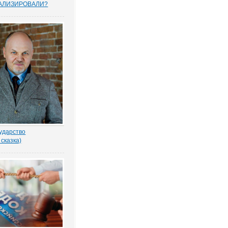
АЛИЗИРОВАЛИ?
прошенных юристами
елей считают, что
тему следует
овать, и она не
тную собственность.
рьского опроса
 Право.ру. Более...
ударство
 сказка)
-то убил бабку
еном по голове. И
ад покойной. Не ты? -
ил Воевода.
одлобья бросил на
лённый взгляд.