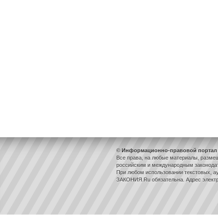
© Информационно-правовой портал 
Все права, на любые материалы, разме
российским и международным законодат
При любом использовании текстовых, ау
ЗАКОНИЯ.Ru обязательна. Адрес элект