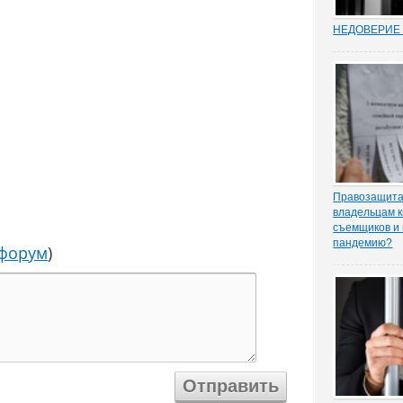
НЕДОВЕРИЕ 
Увольнение 
госслужащих 
относительн
институт в Р
(п. 7.1 ч. 1 с
Трудовом коде
ходе соверше
Правозащита 
владельцам к
съемщиков и 
пандемию?
 форум
)
Рынок аренд
существенное
спроса, отме
порталу «ЗА
юрисконсульт
практики Оль