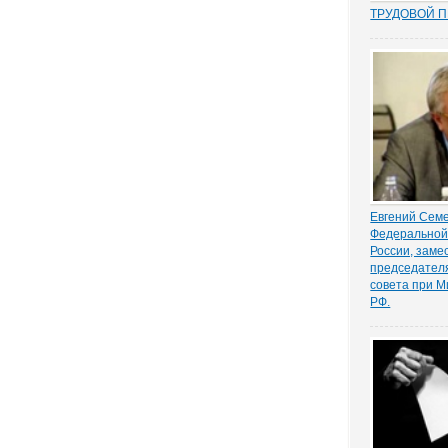
ТРУДОВОЙ 
Перекос в тр
сторону защ
стороны – ра
почти 15 лет
общих мест п
зафиксиров
непосредстве
Например,...
Евгений Сем
Федеральной
России, заме
председател
совета при М
РФ.
О новом поко
отрицающих 
действенност
нашего врем
правовому ни
президент Ф
адвокатов РФ,