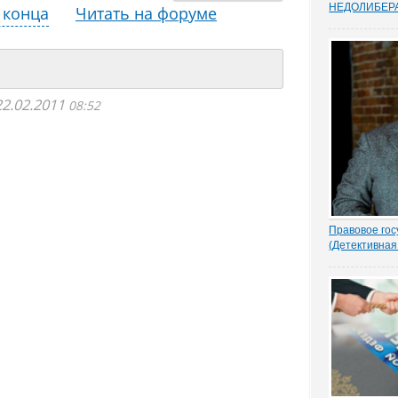
НEДОЛИБЕР
 конца
Читать на форуме
Почти 88% о
предпринимат
судебную сис
усовершенств
защищает час
Данные декаб
22.02.2011
08:52
привел портал
Правовое гос
(Детективная
1.- Ночью кто
Парасью. Пол
надругался н
грозно спрос
Добрыня исп
Воеводу удив
- Я был...