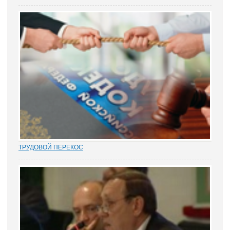
1.- Ночью кто-то убил бабку Парасью. Поленом по голове. И
надругался над покойной. Не ты? - грозно спросил Воевода.
Добрыня исподлобья бросил на Воеводу удивлённый взгляд.
- Я был...
ТРУДОВОЙ ПЕРЕКОС
Перекос в трудовых спорах в сторону защиты «слабой» стороны
– работника вот уже почти 15 лет является одним из общих мест
правосудия. Причем, зафиксированным непосредственно в
нормах закона. Например,...