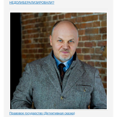
НEДОЛИБЕРАЛИЗИРОВАЛИ?
Почти 88% опрошенных юристами предпринимателей считают,
что судебную систему следует усовершенствовать, и она не
защищает частную собственность. Данные декабрьского опроса
привел портал Право.ру. Более...
Правовое государство (Детективная сказка)