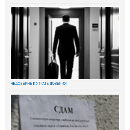
Газета «Коммерсантъ» рассказала о деле Николая Тихоновца,
известном читателям ЭСМИ «ЗАКОНИЯ» из журналистского
расследования «Пермский захват». Владелец сети заправок...
НЕДОВЕРИЕ К УТРАТЕ ДОВЕРИЯ
Увольнение муниципальных и госслужащих по утрате доверия –
относительно новый правовой институт в России. Норма об этом
(п. 7.1 ч. 1 ст. 81 ТК РФ) появилась в Трудовом кодексе в 2012 году
в ходе совершенствования...