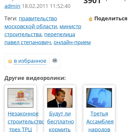
3901
аdmin
18.02.2011 11:52:40
Теги:
правительство
Поделиться
московской области
,
министр
строительства
,
перепелица
павел степанович
,
онлайн-прием
в избранное
Другие видеоролики:
Незаконное
Будут ли
Третья
строительство
бесплатно
Ассамблея
трех ТРЦ
кормить
народов