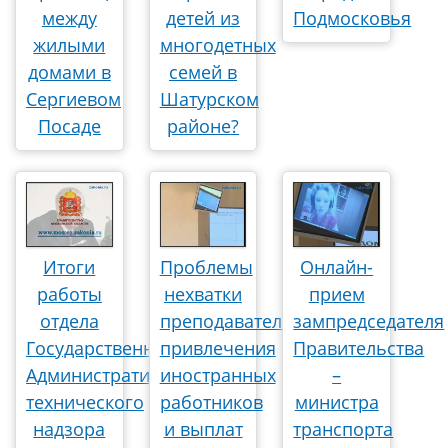
между
детей из
Подмосковья
жилыми
многодетных
домами в
семей в
Сергиевом
Шатурском
Посаде
районе?
Итоги
Проблемы
Онлайн-
работы
нехватки
прием
отдела
преподавателей,
зампредседателя
Государственного
привлечения
Правительства
Административно-
иностранных
–
технического
работников
министра
надзора
и выплат
транспорта