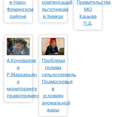
в Наро-
компенсаций
Правительства
Фоминском
льготникам
МО
районе
в Химках
Кацыва
П.Д.
А.Коновалов
Проблема
и
полива
Р.Маркарьян
сельхозземель
о
Подмосковья
мониторинге
в
правоприменения
условиях
аномальной
жары