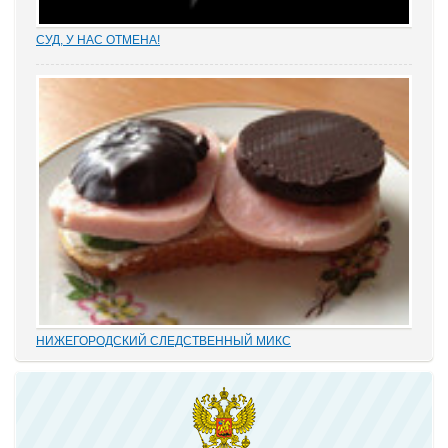
СУД, У НАС ОТМЕНА!
Отмена судебных решений – это установление справедливости
или результат настырных попыток добиться своего,
«прокручивая» маховик судебной триады? На площадках
адвокатских сообществ встречаются просто уникальные...
НИЖЕГОРОДСКИЙ СЛЕДСТВЕННЫЙ МИКС
В этом деле «прекрасно» все: от такой «малости», как
переписывание карандашиком на папке статей обвинения без
положенного по УПК РФ закрытия одного и возбуждения другого
дела, до того, что по всем законам...