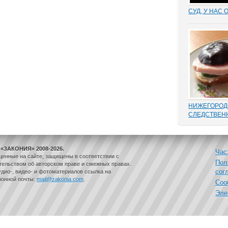
СУД, У НАС 
Отмена суде
установление
результат н
добиться сво
маховик суд
площадках ад
встречаются 
НИЖЕГОРОД
СЛЕДСТВЕН
В этом деле 
такой «малос
переписыван
«ЗАКОНИЯ» 2008-2026.
папке статей
Час
щенные на сайте, защищены в соответствии с
положенного
Пол
ельством об авторском праве и смежных правах.
одного и воз
сог
дио-, видео- и фотоматериалов ссылка на
дела, до того
ронной почты:
mail@zakonia.com
.
Соо
законам...
Эле