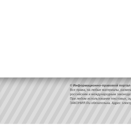
© Информационно-правовой портал 
Все права, на любые материалы, разме
российским и международным законодат
При любом использовании текстовых, ау
ЗАКОНИЯ.Ru обязательна. Адрес элект