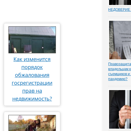
НЕДОВЕРИЕ 
Увольнение 
госслужащих 
относительн
институт в Р
(п. 7.1 ч. 1 с
Трудовом коде
ходе соверше
Как изменится
Правозащита 
порядок
владельцам к
обжалования
съемщиков и 
пандемию?
госрегистрации
Рынок аренд
существенное
прав на
спроса, отме
недвижимость?
порталу «ЗА
юрисконсульт
практики Оль