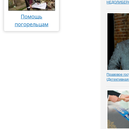
НEДОЛИБЕР
Почти 88% о
предпринимат
Помощь
судебную сис
усовершенств
погорельцам
защищает час
Данные декаб
привел портал
Правовое гос
(Детективная
1.- Ночью кто
Парасью. Пол
надругался н
грозно спрос
Добрыня исп
Воеводу удив
- Я был...