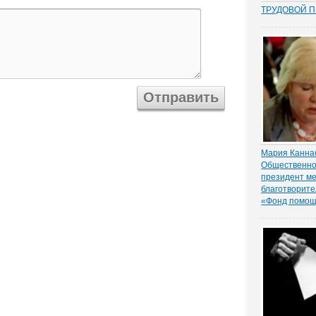
ТРУДОВОЙ 
Перекос в тр
сторону защ
стороны – ра
почти 15 лет
общих мест п
зафиксиров
непосредстве
Например,...
Мария Канна
Общественно
президент м
благотворите
«Фонд помощ
Важность по
между власт
подчеркнула
палаты РФ, 
межрегионал
благотворите
«Фонд помощ
Мария Канна