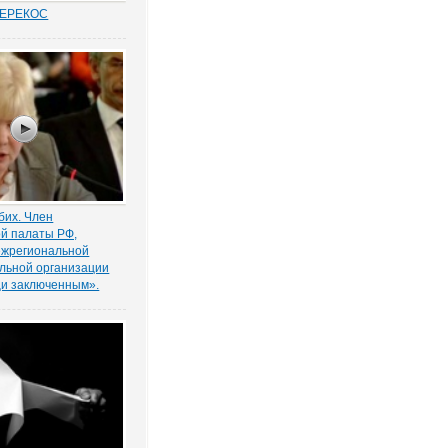
ПЕРЕКОС
удовых спорах в
иты «слабой»
ботника вот уже
 является одним из
равосудия. Причем,
анным
нно в нормах закона.
бих. Член
й палаты РФ,
ежрегиональной
льной организации
и заключенным».
лноценного диалога
ью и обществом
 член Общественной
президент
ьной
льной организации
и заключенным»
бих.