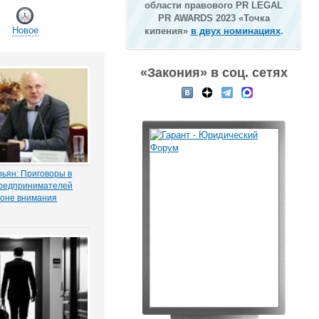
области правового PR LEGAL
PR AWARDS 2023 «Точка
Новое
кипения»
в двух номинациях
.
«Закония» в соц. сетях
ьян: Приговоры в
редпринимателей
зоне внимания
мерсантъ» рассказала
ая Тихоновца,
итателям ЭСМИ
з журналистского
ия «Пермский
елец сети заправок...