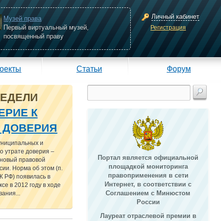
Личный кабинет
Музей права
Первый виртуальный музей,
Регистрация
посвященный праву
оекты
Статьи
Форум
НЕДЕЛИ
ЕРИЕ К
Е ДОВЕРИЯ
униципальных и
о утрате доверия –
Портал является официальной
 новый правовой
площадкой мониторинга
сии. Норма об этом (п.
правоприменения в сети
 ТК РФ) появилась в
Интернет, в соответствии с
се в 2012 году в ходе
Соглашением с Минюстом
ания...
России
Лауреат отраслевой премии в