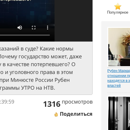
Популярное
казаний в суде? Какие нормы
Почему государство может, даже
у в качестве потерпевшего? О
 и уголовного права в этом
Рубен Маркар
отношении п
 при Минюсте России Рубен
находятся в 
властей
ограммы УТРО на НТВ.
Газета «Ком
о деле Никол
:39:59
просмотров
известном ч
1316
«ЗАКОНИЯ» и
расследован
Поделиться
захват». Влад