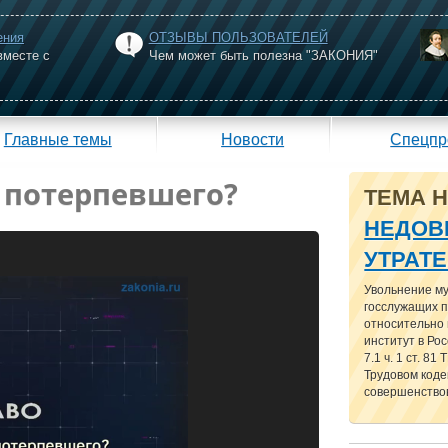
ения
ОТЗЫВЫ ПОЛЬЗОВАТЕЛЕЙ
вместе с
Чем может быть полезна "ЗАКОНИЯ"
Главные темы
Новости
Спецпр
и потерпевшего?
ТЕМА 
НЕДОВ
УТРАТ
Увольнение м
госслужащих п
относительно
институт в Рос
7.1 ч. 1 ст. 81
Трудовом кодек
совершенствов