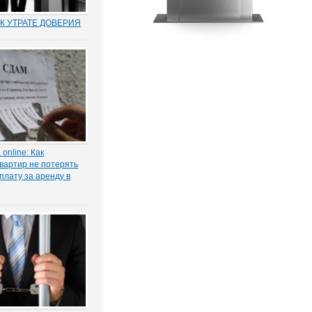
К УТРАТЕ ДОВЕРИЯ
муниципальных и
по утрате доверия –
о новый правовой
оссии. Норма об этом
т. 81 ТК РФ) появилась в
ксе в 2012 году в
нствования...
online: Как
вартир не потерять
плату за аренду в
ы жилья ожидает
 проседание в части
тила в интервью
КОНИЯ» главный
 проектов судебной
га Старых.