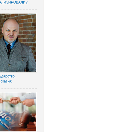
АЛИЗИРОВАЛИ?
прошенных юристами
елей считают, что
тему следует
овать, и она не
тную собственность.
рьского опроса
 Право.ру. Более...
ударство
 сказка)
-то убил бабку
еном по голове. И
ад покойной. Не ты? -
ил Воевода.
одлобья бросил на
лённый взгляд.