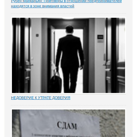
Рубен Маркарьян: Приговоры в отношении предпринимателей
находятся в зоне внимания властей
Газета «Коммерсантъ» рассказала о деле Николая Тихоновца,
известном читателям ЭСМИ «ЗАКОНИЯ» из журналистского
расследования «Пермский захват». Владелец сети заправок...
НЕДОВЕРИЕ К УТРАТЕ ДОВЕРИЯ
Увольнение муниципальных и госслужащих по утрате доверия –
относительно новый правовой институт в России. Норма об этом
(п. 7.1 ч. 1 ст. 81 ТК РФ) появилась в Трудовом кодексе в 2012 году
в ходе совершенствования...