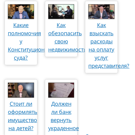
Какие
Как
Как
полномочия
обезопасить
взыскать
у
свою
расходы
Конституционного
недвижимость?
на оплату
суда?
услуг
представителя?
Стоит ли
Должен
оформлять
ли банк
имущество
вернуть
на детей?
украденное