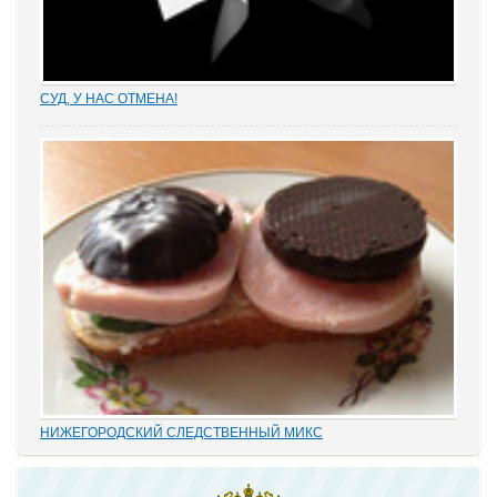
СУД, У НАС ОТМЕНА!
Отмена судебных решений – это установление справедливости
или результат настырных попыток добиться своего,
«прокручивая» маховик судебной триады? На площадках
адвокатских сообществ встречаются просто уникальные...
НИЖЕГОРОДСКИЙ СЛЕДСТВЕННЫЙ МИКС
В этом деле «прекрасно» все: от такой «малости», как
переписывание карандашиком на папке статей обвинения без
положенного по УПК РФ закрытия одного и возбуждения другого