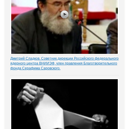
Дмитрий Сладков. Советник дирекции Российского федерального
ядерного центра ВНИИЭФ, член правления Благотворительного
фонда Серафима Саровского.
Борьбу за жизнь по закон нужно начинать с «верхов». Эту
здравую и очевидную, пожалуй, мысль высказали очень многие
участники заседания. В частности, Советник дирекции
Российского федерального ядерного...