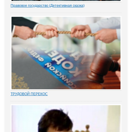
Правовое государство (Детективная сказка)
1.- Ночью кто-то убил бабку Парасью. Поленом по голове. И
надругался над покойной. Не ты? - грозно спросил Воевода.
Добрыня исподлобья бросил на Воеводу удивлённый взгляд.
- Я был...
ТРУДОВОЙ ПЕРЕКОС
Перекос в трудовых спорах в сторону защиты «слабой» стороны
– работника вот уже почти 15 лет является одним из общих мест
правосудия. Причем, зафиксированным непосредственно в
нормах закона. Например,...