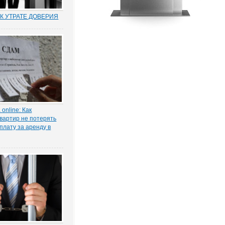
К УТРАТЕ ДОВЕРИЯ
муниципальных и
по утрате доверия –
о новый правовой
оссии. Норма об этом
т. 81 ТК РФ) появилась в
ксе в 2012 году в
нствования...
online: Как
вартир не потерять
плату за аренду в
ы жилья ожидает
 проседание в части
тила в интервью
КОНИЯ» главный
 проектов судебной
га Старых.