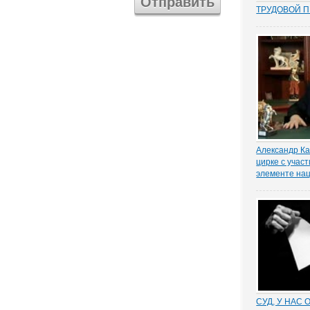
ТРУДОВОЙ 
Перекос в тр
сторону защ
стороны – ра
почти 15 лет
общих мест п
зафиксиров
непосредстве
Например,...
Александр Ка
цирке с учас
элементе на
Генеральный
«Росгосцирка
Калмыков рас
цирке с учас
элементе на
Скоморохи и
медведь с ко
животные – вс
СУД, У НАС 