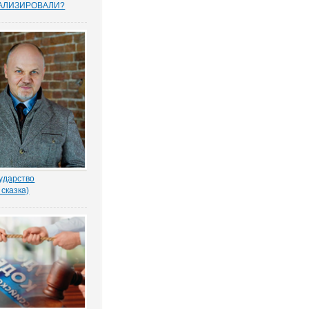
АЛИЗИРОВАЛИ?
прошенных юристами
елей считают, что
тему следует
овать, и она не
тную собственность.
рьского опроса
 Право.ру. Более...
ударство
 сказка)
-то убил бабку
еном по голове. И
ад покойной. Не ты? -
ил Воевода.
одлобья бросил на
лённый взгляд.