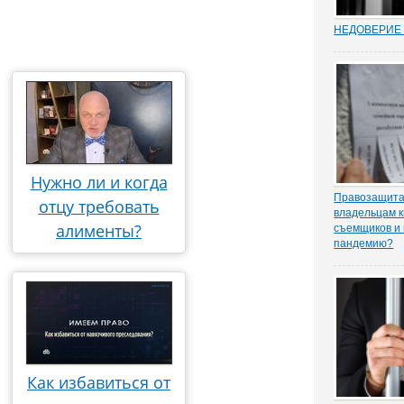
НЕДОВЕРИЕ 
Увольнение 
госслужащих 
относительн
институт в Р
(п. 7.1 ч. 1 с
Трудовом коде
ходе соверше
Нужно ли и когда
Правозащита 
отцу требовать
владельцам к
алименты?
съемщиков и 
пандемию?
Рынок аренд
существенное
спроса, отме
порталу «ЗА
юрисконсульт
практики Оль
Как избавиться от