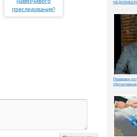
навязчивого
НEДОЛИБЕР
Почти 88% о
преследования?
предпринимат
судебную сис
усовершенств
защищает час
Данные декаб
привел портал
Правовое гос
(Детективная
1.- Ночью кто
Парасью. Пол
надругался н
грозно спрос
Добрыня исп
Воеводу удив
- Я был...