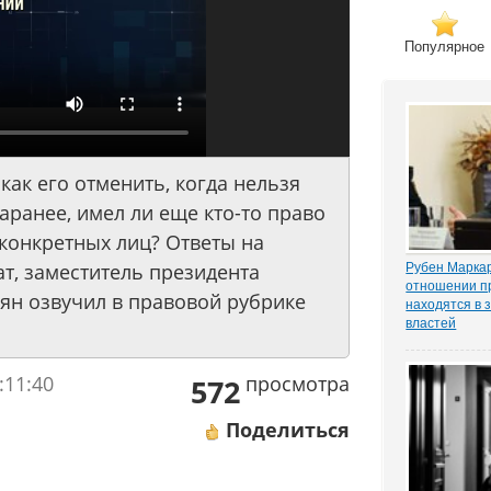
Популярное
ак его отменить, когда нельзя
аранее, имел ли еще кто-то право
 конкретных лиц? Ответы на
т, заместитель президента
Рубен Маркар
отношении п
ян озвучил в правовой рубрике
находятся в 
властей
Газета «Ком
о деле Никол
:11:40
просмотра
известном ч
572
«ЗАКОНИЯ» и
расследован
Поделиться
захват». Влад