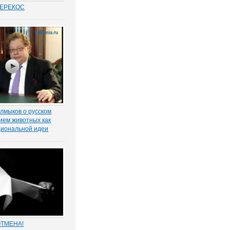
ПЕРЕКОС
удовых спорах в
иты «слабой»
ботника вот уже
 является одним из
равосудия. Причем,
анным
нно в нормах закона.
лмыков о русском
тием животных как
циональной идеи
 директор
» Александр
суждает о русском
тием животных как
циональной идеи.
 дрессированный
зой, домашние
ё...
ОТМЕНА!