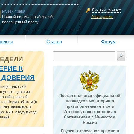
Личный кабинет
Музей права
Первый виртуальный музей,
Регистрация
посвященный праву
оекты
Статьи
Форум
НЕДЕЛИ
ЕРИЕ К
Е ДОВЕРИЯ
униципальных и
о утрате доверия –
Портал является официальной
 новый правовой
площадкой мониторинга
сии. Норма об этом (п.
правоприменения в сети
 ТК РФ) появилась в
Интернет, в соответствии с
се в 2012 году в ходе
Соглашением с Минюстом
ания...
России
Лауреат отраслевой премии в