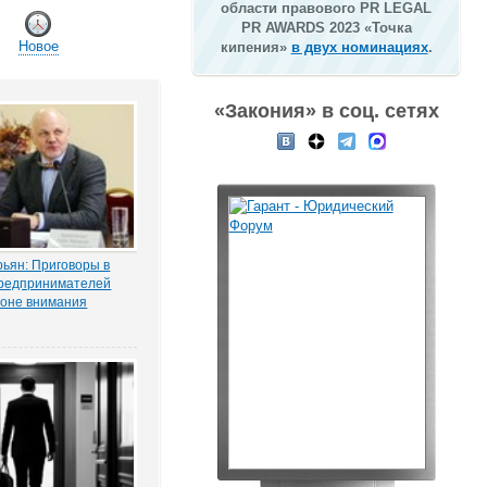
области правового PR LEGAL
PR AWARDS 2023 «Точка
Новое
кипения»
в двух номинациях
.
«Закония» в соц. сетях
ьян: Приговоры в
редпринимателей
зоне внимания
мерсантъ» рассказала
ая Тихоновца,
итателям ЭСМИ
з журналистского
ия «Пермский
елец сети заправок...