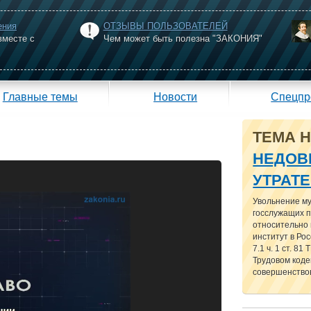
ения
ОТЗЫВЫ ПОЛЬЗОВАТЕЛЕЙ
вместе с
Чем может быть полезна "ЗАКОНИЯ"
Главные темы
Новости
Спецпр
ТЕМА 
НЕДОВ
УТРАТ
Увольнение м
госслужащих п
относительно
институт в Рос
7.1 ч. 1 ст. 81
Трудовом кодек
совершенствов