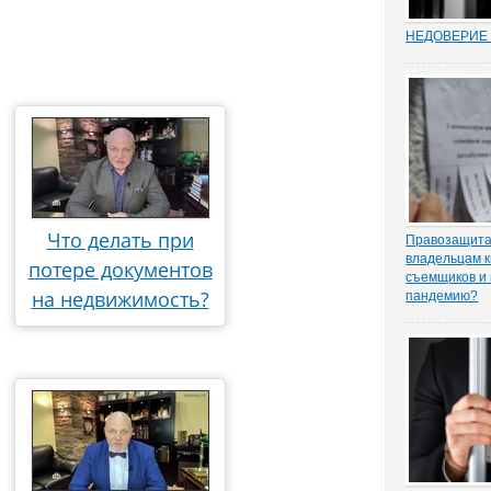
НЕДОВЕРИЕ 
Увольнение 
госслужащих 
относительн
институт в Р
(п. 7.1 ч. 1 с
Трудовом коде
ходе соверше
Что делать при
Правозащита 
владельцам к
потере документов
съемщиков и 
на недвижимость?
пандемию?
Рынок аренд
существенное
спроса, отме
порталу «ЗА
юрисконсульт
практики Оль