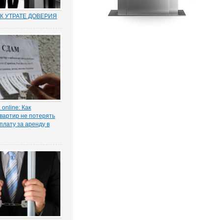
К УТРАТЕ ДОВЕРИЯ
муниципальных и
по утрате доверия –
о новый правовой
оссии. Норма об этом
т. 81 ТК РФ) появилась в
ксе в 2012 году в
нствования...
online: Как
вартир не потерять
плату за аренду в
ы жилья ожидает
 проседание в части
тила в интервью
КОНИЯ» главный
 проектов судебной
га Старых.