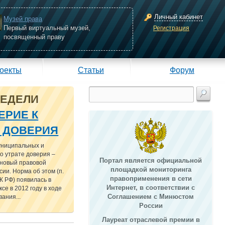
Личный кабинет
Музей права
Первый виртуальный музей,
Регистрация
посвященный праву
оекты
Статьи
Форум
НЕДЕЛИ
ЕРИЕ К
Е ДОВЕРИЯ
униципальных и
о утрате доверия –
Портал является официальной
 новый правовой
площадкой мониторинга
сии. Норма об этом (п.
правоприменения в сети
 ТК РФ) появилась в
Интернет, в соответствии с
се в 2012 году в ходе
Соглашением с Минюстом
ания...
России
Лауреат отраслевой премии в