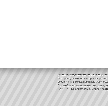
© Информационно-правовой портал 
Все права, на любые материалы, разме
российским и международным законодат
При любом использовании текстовых, ау
ЗАКОНИЯ.Ru обязательна. Адрес элект