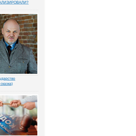
АЛИЗИРОВАЛИ?
прошенных юристами
елей считают, что
тему следует
овать, и она не
тную собственность.
рьского опроса
 Право.ру. Более...
ударство
 сказка)
-то убил бабку
еном по голове. И
ад покойной. Не ты? -
ил Воевода.
одлобья бросил на
лённый взгляд.