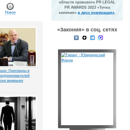
области правового PR LEGAL
PR AWARDS 2023 «Точка
Новое
кипения»
в двух номинациях
.
«Закония» в соц. сетях
ьян: Приговоры в
редпринимателей
зоне внимания
мерсантъ» рассказала
ая Тихоновца,
итателям ЭСМИ
з журналистского
ия «Пермский
елец сети заправок...