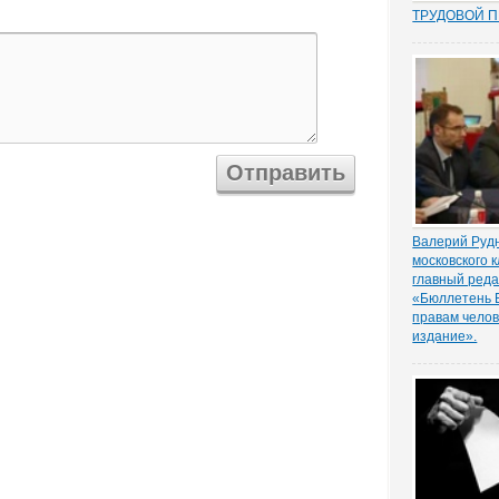
ТРУДОВОЙ 
Перекос в тр
сторону защ
стороны – ра
почти 15 лет
общих мест п
зафиксиров
непосредстве
Например,...
Валерий Руд
московского 
главный реда
«Бюллетень 
правам челов
издание».
Правовой ниг
незнания, ск
законов, по 
московского 
Валерия Рудн
нужно искоре
путем возвра
практики отч