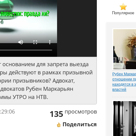
Популярное
т основанием для запрета выезда
еры действуют в рамках призывной
Рубен Маркар
ории призывников? Адвокат,
отношении п
находятся в 
адвокатов Рубен Маркарьян
властей
Газета «Ком
аммы УТРО на НТВ.
о деле Никол
известном ч
:29:06
просмотров
«ЗАКОНИЯ» и
135
расследован
захват». Влад
Поделиться