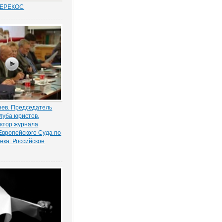
ПЕРЕКОС
удовых спорах в
иты «слабой»
ботника вот уже
 является одним из
равосудия. Причем,
анным
нно в нормах закона.
нев. Председатель
клуба юристов,
ктор журнала
Европейского Суда по
ека. Российское
илизм не столько от
олько от знания
мнению Председателя
клуба юристов,
ева. Это явление
нять, возможно,
щения советской
етности.