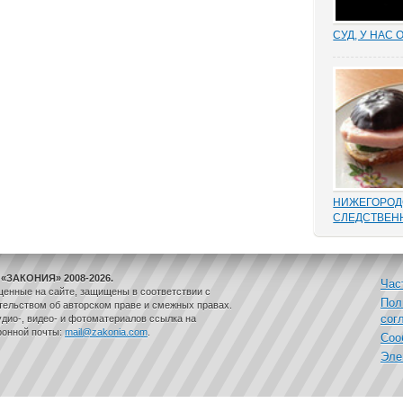
СУД, У НАС 
Отмена суде
установление
результат н
добиться сво
маховик суд
площадках ад
встречаются 
НИЖЕГОРОД
СЛЕДСТВЕН
В этом деле 
такой «малос
переписыван
«ЗАКОНИЯ» 2008-2026.
папке статей
Час
щенные на сайте, защищены в соответствии с
положенного
Пол
ельством об авторском праве и смежных правах.
одного и воз
сог
дио-, видео- и фотоматериалов ссылка на
дела, до того
ронной почты:
mail@zakonia.com
.
Соо
законам...
Эле