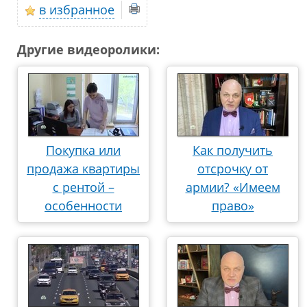
в избранное
Другие видеоролики:
Покупка или
Как получить
продажа квартиры
отсрочку от
с рентой –
армии? «Имеем
особенности
право»