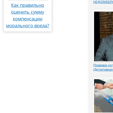
НEДОЛИБЕР
Как правильно
Почти 88% о
предпринимат
оценить сумму
судебную сис
компенсации
усовершенств
защищает час
морального вреда?
Данные декаб
привел портал
Правовое гос
(Детективная
1.- Ночью кто
Парасью. Пол
надругался н
грозно спрос
Добрыня исп
Воеводу удив
- Я был...