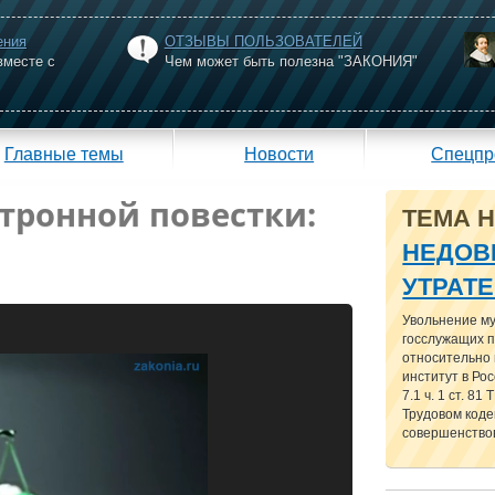
ения
ОТЗЫВЫ ПОЛЬЗОВАТЕЛЕЙ
вместе с
Чем может быть полезна "ЗАКОНИЯ"
Главные темы
Новости
Спецпр
ктронной повестки:
ТЕМА 
НЕДОВ
УТРАТ
Увольнение м
госслужащих п
относительно
институт в Рос
7.1 ч. 1 ст. 81
Трудовом кодек
совершенствов