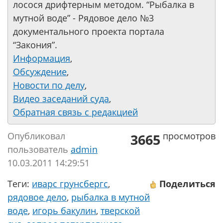
лосося дрифтерным методом. “Рыбалка в
мутной воде” - Рядовое дело №3
документального проекта портала
“Закония”.
Информация
,
Обсуждение
,
Новости по делу
,
Видео заседаний суда
,
Обратная связь с редакцией
Опубликовал
просмотров
3665
пользователь
аdmin
10.03.2011 14:29:51
Теги:
иварс грунсбергс
,
Поделиться
рядовое дело
,
рыбалка в мутной
воде
,
игорь бакулин
,
тверской