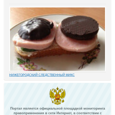
Отмена судебных решений – это установление справедливости
или результат настырных попыток добиться своего,
«прокручивая» маховик судебной триады? На площадках
адвокатских сообществ встречаются просто уникальные...
НИЖЕГОРОДСКИЙ СЛЕДСТВЕННЫЙ МИКС
В этом деле «прекрасно» все: от такой «малости», как
переписывание карандашиком на папке статей обвинения без
положенного по УПК РФ закрытия одного и возбуждения другого
дела, до того, что по всем законам...
Портал является официальной площадкой мониторинга
правоприменения в сети Интернет, в соответствии с