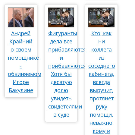
Андрей
Фигуранты
Кто, как
Крайний
дела все
ни
о своем
прибавляются
коллега
помощнике
и
из
-
прибавляются.
соседнего
обвиняемом
Хотя бы
кабинета,
Игоре
десятую
всегда
Бакулине
долю
выручит,
увидеть
протянет
свидетелями
руку
в суде
помощи,
неважно,
кому и