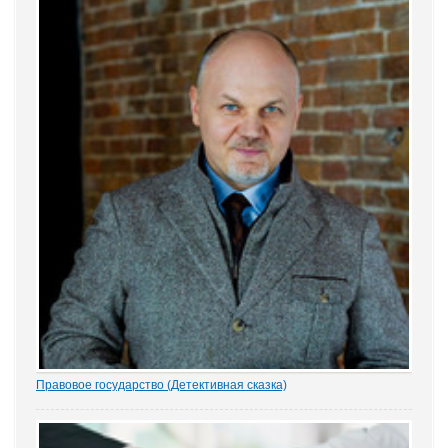
защищает частную собственность. Данные декабрьского опроса
привел портал Право.ру. Более...
Правовое государство (Детективная сказка)
1.- Ночью кто-то убил бабку Парасью. Поленом по голове. И
надругался над покойной. Не ты? - грозно спросил Воевода.
Добрыня исподлобья бросил на Воеводу удивлённый взгляд.