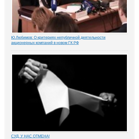
Ю.Любимов: О критериях непубличной деятельности
акционерных компаний в новом ГК РФ
Юрий Любимов, заместитель министра юстиции РФ, в ходе
брифинга в Кремле ответил на вопрос об изменениях в ГК РФ
критериев публичной и непубличной деятельности акционерных
компаний
СУД, У НАС ОТМЕНА!