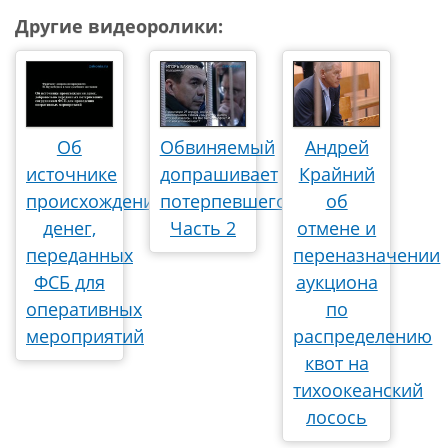
Другие видеоролики:
Об
Обвиняемый
Андрей
источнике
допрашивает
Крайний
происхождения
потерпевшего.
об
денег,
Часть 2
отмене и
переданных
переназначении
ФСБ для
аукциона
оперативных
по
мероприятий
распределению
квот на
тихоокеанский
лосось