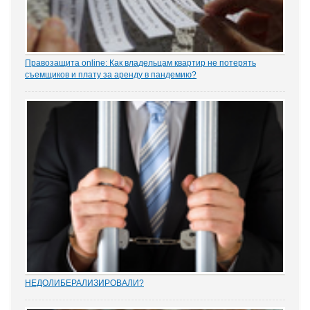
Правозащита online: Как владельцам квартир не потерять
съемщиков и плату за аренду в пандемию?
Рынок аренды жилья ожидает существенное проседание в части
спроса, отметила в интервью порталу «ЗАКОНИЯ» главный
юрисконсульт проектов судебной практики Ольга Старых.
НEДОЛИБЕРАЛИЗИРОВАЛИ?
Почти 88% опрошенных юристами предпринимателей считают,
что судебную систему следует усовершенствовать, и она не