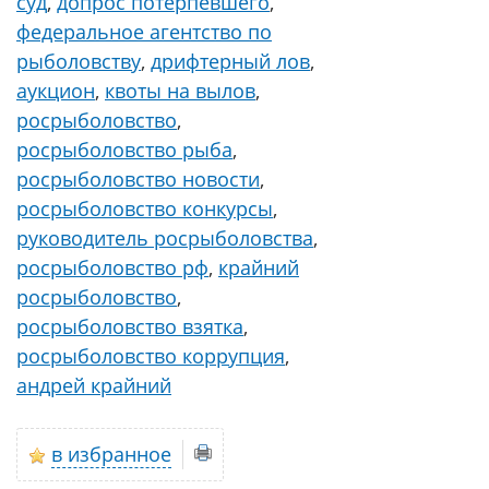
суд
,
допрос потерпевшего
,
федеральное агентство по
рыболовству
,
дрифтерный лов
,
аукцион
,
квоты на вылов
,
росрыболовство
,
росрыболовство рыба
,
росрыболовство новости
,
росрыболовство конкурсы
,
руководитель росрыболовства
,
росрыболовство рф
,
крайний
росрыболовство
,
росрыболовство взятка
,
росрыболовство коррупция
,
андрей крайний
в избранное