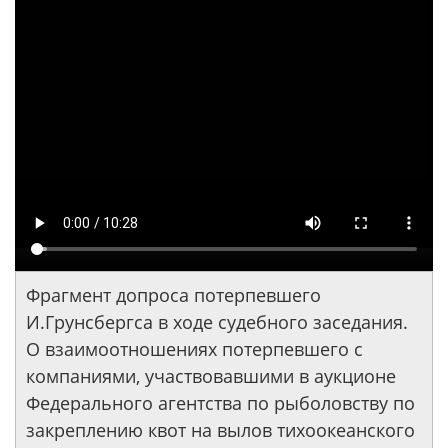
Фрагмент допроса потерпевшего
И.Грунсбергса в ходе судебного заседания.
О взаимоотношениях потерпевшего с
компаниями, участвовавшими в аукционе
Федерального агентства по рыболовству по
закреплению квот на вылов тихоокеанского