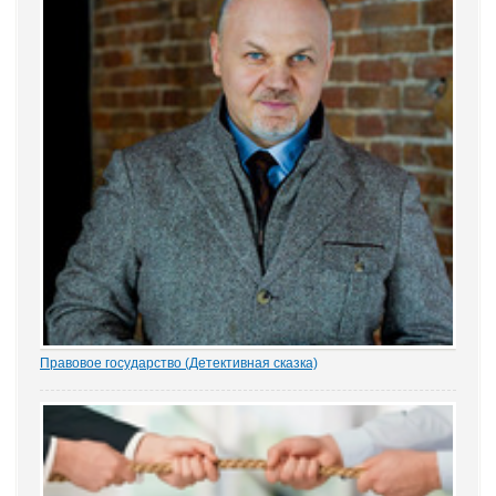
Правовое государство (Детективная сказка)
1.- Ночью кто-то убил бабку Парасью. Поленом по голове. И
надругался над покойной. Не ты? - грозно спросил Воевода.
Добрыня исподлобья бросил на Воеводу удивлённый взгляд.
- Я был...