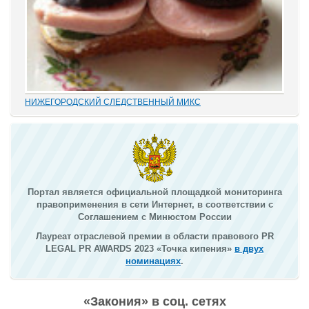
НИЖЕГОРОДСКИЙ СЛЕДСТВЕННЫЙ МИКС
В этом деле «прекрасно» все: от такой «малости», как
переписывание карандашиком на папке статей обвинения без
положенного по УПК РФ закрытия одного и возбуждения другого
дела, до того, что по всем законам...
Портал является официальной площадкой мониторинга
правоприменения в сети Интернет, в соответствии с
Соглашением с Минюстом России
Лауреат отраслевой премии в области правового PR
LEGAL PR AWARDS 2023 «Точка кипения»
в двух
номинациях
.
«Закония» в соц. сетях