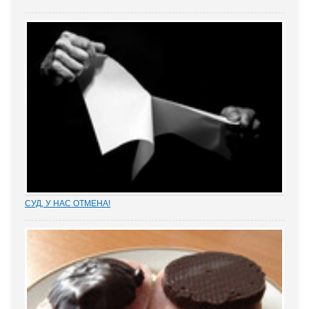
На заседании Коллегии Минюста России Александр Коновалов
подчеркнул: «система внутреннего корпоративного роста
адвокатов должна иметь место»
СУД, У НАС ОТМЕНА!
Отмена судебных решений – это установление справедливости
или результат настырных попыток добиться своего,
«прокручивая» маховик судебной триады? На площадках
адвокатских сообществ встречаются просто уникальные...