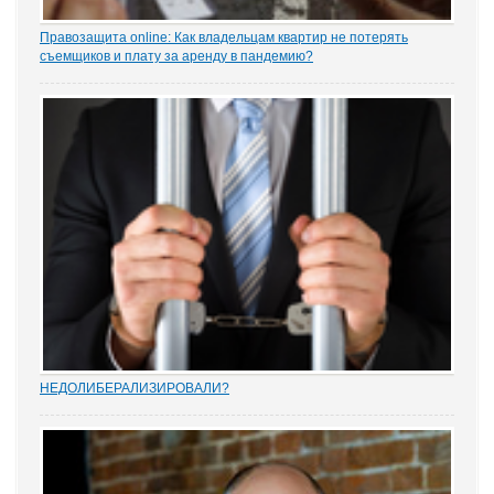
Правозащита online: Как владельцам квартир не потерять
съемщиков и плату за аренду в пандемию?
Рынок аренды жилья ожидает существенное проседание в части
спроса, отметила в интервью порталу «ЗАКОНИЯ» главный
юрисконсульт проектов судебной практики Ольга Старых.
НEДОЛИБЕРАЛИЗИРОВАЛИ?
Почти 88% опрошенных юристами предпринимателей считают,
что судебную систему следует усовершенствовать, и она не
защищает частную собственность. Данные декабрьского опроса
привел портал Право.ру. Более...