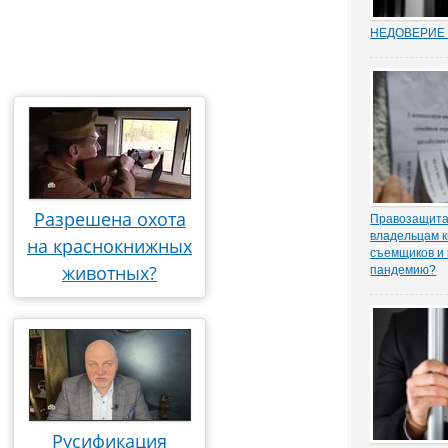
НЕДОВЕРИЕ 
Увольнение 
госслужащих 
относительн
институт в Р
(п. 7.1 ч. 1 с
Трудовом коде
ходе соверше
Разрешена охота
Правозащита 
владельцам к
на краснокнижных
съемщиков и 
животных?
пандемию?
Рынок аренд
существенное
спроса, отме
порталу «ЗА
юрисконсульт
практики Оль
Русификация