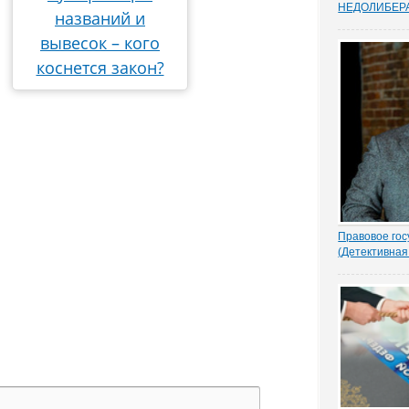
НEДОЛИБЕР
названий и
Почти 88% о
предпринимат
вывесок – кого
судебную сис
коснется закон?
усовершенств
защищает час
Данные декаб
привел портал
Правовое гос
(Детективная
1.- Ночью кто
Парасью. Пол
надругался н
грозно спрос
Добрыня исп
Воеводу удив
- Я был...