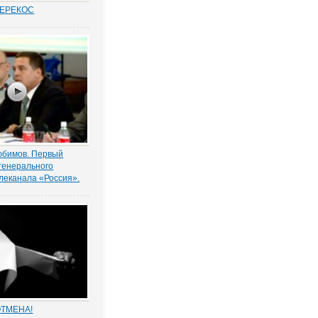
ПЕРЕКОС
удовых спорах в
иты «слабой»
ботника вот уже
 является одним из
равосудия. Причем,
анным
нно в нормах закона.
юбимов. Первый
генерального
леканала «Россия».
о праве на участие в
жизни государства
ервый заместитель
 директора
«Россия» Александр
астности он отметил,
стать относиться...
ОТМЕНА!