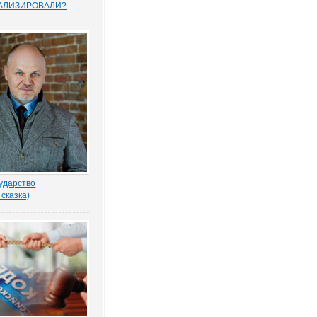
АЛИЗИРОВАЛИ?
прошенных юристами
елей считают, что
тему следует
овать, и она не
тную собственность.
рьского опроса
 Право.ру. Более...
ударство
 сказка)
-то убил бабку
еном по голове. И
ад покойной. Не ты? -
ил Воевода.
одлобья бросил на
лённый взгляд.