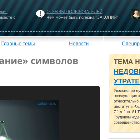
ения
ОТЗЫВЫ ПОЛЬЗОВАТЕЛЕЙ
вместе с
Чем может быть полезна "ЗАКОНИЯ"
Главные темы
Новости
Спецпр
рание» символов
ТЕМА 
НЕДОВ
УТРАТ
Увольнение м
госслужащих п
относительно
институт в Рос
7.1 ч. 1 ст. 81
Трудовом кодек
совершенствов