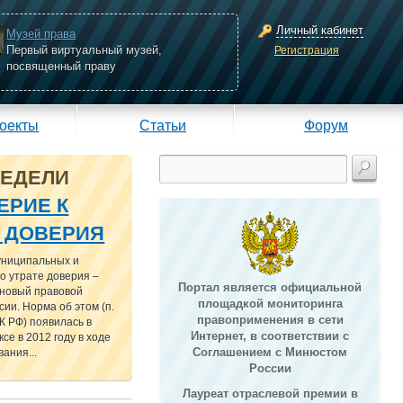
Личный кабинет
Музей права
Первый виртуальный музей,
Регистрация
посвященный праву
оекты
Статьи
Форум
НЕДЕЛИ
ЕРИЕ К
Е ДОВЕРИЯ
униципальных и
о утрате доверия –
Портал является официальной
 новый правовой
площадкой мониторинга
сии. Норма об этом (п.
правоприменения в сети
 ТК РФ) появилась в
Интернет, в соответствии с
се в 2012 году в ходе
Соглашением с Минюстом
ания...
России
Лауреат отраслевой премии в