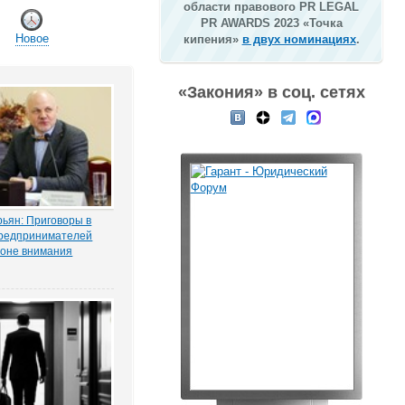
области правового PR LEGAL
PR AWARDS 2023 «Точка
Новое
кипения»
в двух номинациях
.
«Закония» в соц. сетях
ьян: Приговоры в
редпринимателей
зоне внимания
мерсантъ» рассказала
ая Тихоновца,
итателям ЭСМИ
з журналистского
ия «Пермский
елец сети заправок...