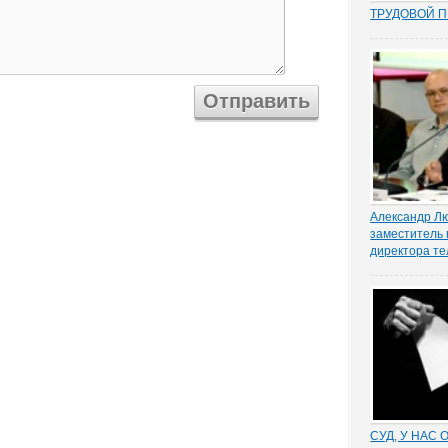
ТРУДОВОЙ 
Перекос в тр
сторону защ
стороны – ра
почти 15 лет
общих мест п
зафиксиров
непосредстве
Например,...
Александр Л
заместитель 
директора те
О народе и ег
организации 
рассуждал п
генерального
телеканала 
Любимов. В ч
что пора пере
СУД, У НАС 