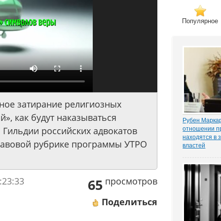
Популярное
нное затирание религиозных
», как будут наказываться
Рубен Маркар
а Гильдии российских адвокатов
отношении п
находятся в 
правовой рубрике программы УТРО
властей
Газета «Ком
о деле Никол
известном ч
:23:33
просмотров
«ЗАКОНИЯ» и
65
расследован
захват». Влад
Поделиться