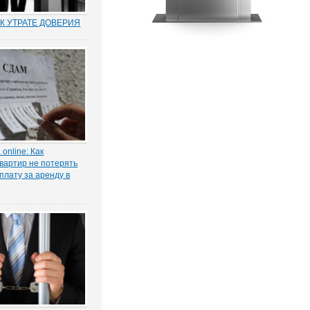
К УТРАТЕ ДОВЕРИЯ
муниципальных и
по утрате доверия –
о новый правовой
оссии. Норма об этом
т. 81 ТК РФ) появилась в
ксе в 2012 году в
нствования...
online: Как
вартир не потерять
плату за аренду в
ы жилья ожидает
 проседание в части
тила в интервью
КОНИЯ» главный
 проектов судебной
га Старых.