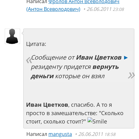
Написал
Фролов Антон Всеволодович
(Антон Всеволодович)
26.06.2011
23:08
Цитата:
Сообщение от
Иван Цветков
►
резиденту придется
вернуть
деньги
которые он взял
Иван Цветков
, спасибо. А то я
просто в замешательстве: "Сколько
стоит, сколько стоит?"
Написал
mangusta
26.06.2011
18:58