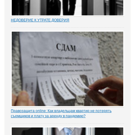
НЕДОВЕРИЕ К УТРАТЕ ДОВЕРИЯ
Увольнение муниципальных и госслужащих по утрате доверия –
относительно новый правовой институт в России. Норма об этом
(п. 7.1 ч. 1 ст. 81 ТК РФ) появилась в Трудовом кодексе в 2012 году
в ходе совершенствования...
Правозащита online: Как владельцам квартир не потерять
съемщиков и плату за аренду в пандемию?
Рынок аренды жилья ожидает существенное проседание в части
спроса, отметила в интервью порталу «ЗАКОНИЯ» главный
юрисконсульт проектов судебной практики Ольга Старых.