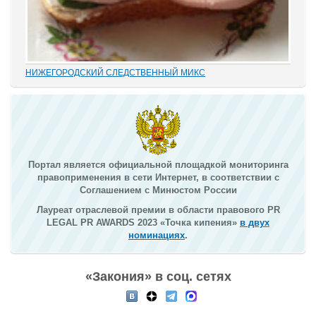
НИЖЕГОРОДСКИЙ СЛЕДСТВЕННЫЙ МИКС
В этом деле «прекрасно» все: от такой «малости», как
переписывание карандашиком на папке статей обвинения без
положенного по УПК РФ закрытия одного и возбуждения другого
дела, до того, что по всем законам...
Портал является официальной площадкой мониторинга
правоприменения в сети Интернет, в соответствии с
Соглашением с Минюстом России
Лауреат отраслевой премии в области правового PR
LEGAL PR AWARDS 2023 «Точка кипения»
в двух
номинациях
.
«Закония» в соц. сетях