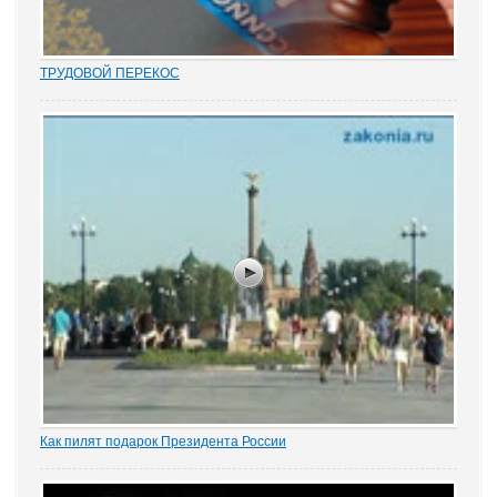
ТРУДОВОЙ ПЕРЕКОС
Перекос в трудовых спорах в сторону защиты «слабой» стороны
– работника вот уже почти 15 лет является одним из общих мест
правосудия. Причем, зафиксированным непосредственно в
нормах закона. Например,...
Как пилят подарок Президента России
Ярославский концертно-зрелищный центр на голодном пайке.
Кто "доест" милллионы?ОБСУЖДЕНИЕКонцертно-зрелищный