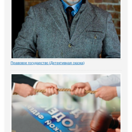
Правовое государство (Детективная сказка)
1.- Ночью кто-то убил бабку Парасью. Поленом по голове. И
надругался над покойной. Не ты? - грозно спросил Воевода.
Добрыня исподлобья бросил на Воеводу удивлённый взгляд.
- Я был...