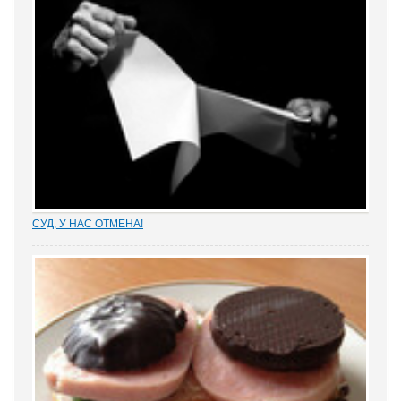
центр - подарок Президента России жителям Ярославля к 1000-
летию города. Застройщик - питерская...
СУД, У НАС ОТМЕНА!
Отмена судебных решений – это установление справедливости
или результат настырных попыток добиться своего,
«прокручивая» маховик судебной триады? На площадках
адвокатских сообществ встречаются просто уникальные...