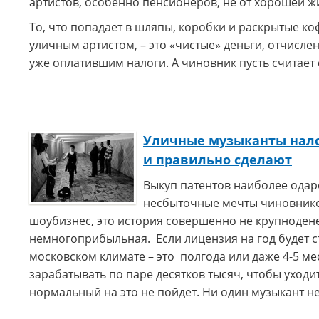
артистов, особенно пенсионеров, не от хорошей ж
То, что попадает в шляпы, коробки и раскрытые ко
уличным артистом, – это «чистые» деньги, отчисл
уже оплатившим налоги. А чиновник пусть считает 
Уличные музыканты нало
и правильно сделают
Выкуп патентов наиболее одар
несбыточные мечты чиновнико
шоубизнес, это история совершенно не крупнодене
немногоприбыльная. Если лицензия на год будет сто
московском климате – это полгода или даже 4-5 ме
зарабатывать по паре десятков тысяч, чтобы уходит
нормальный на это не пойдет. Ни один музыкант не 