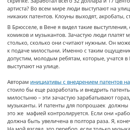
скрипке. Заработал всего 32 доллара и 17 центо
артиста? Во всем мире люди выступают на улице
никаких патентов. Клоуны выходят, акробаты, с
В Брюсселе, в Вене я видел такие выступления,
комиков и музыкантов. Зачастую люди платят му
столько, сколько они считают нужным. Он може
к подаче милостыни. Именно с таким ощущение
допустим, молодым ребятам, которые, учатся в 
выступают на улице.
Авторам
инициативы с внедрением патентов на
стоило бы еще разработать и внедрить патенты
милостыню – эти зачастую зарабатывают гораз
музыканты. И патенты для попрошаек должны с
это же мафией контролируется. Если они «рабо
должна быть увеличена в полтора раза. Я, кон
На мой взгляд, это перебор, если только музык