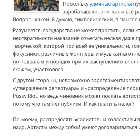
Поскольку
уличные артисты
пус
зарабатывают, они, как и все р
Вопрос - какой. Я думаю, символический, в смысл
Разумеется, государство не может простить, если к
неотвратимости наказания отметать нельзя даже п
творческой, которой при всей ее уникальности, тож
фокусники, различные жонглеры и музыканты отнюд
по подвалам и порядок при их выступлениях впол
скажем, участкового.
С другой стороны, невозможно зарегламентировать
«утверждение репертуара» и «распределение площа
Pussy Riot, но ведь чиновник может послать артист
потому что там нет публики. И как платить налог?
По-моему, распределять «солистов» и коллективы 
надо. Артисты между собой умеют договариваться и