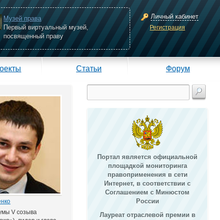
Личный кабинет
Музей права
Первый виртуальный музей,
Регистрация
посвященный праву
оекты
Статьи
Форум
Портал является официальной
площадкой мониторинга
правоприменения в сети
Интернет, в соответствии с
Соглашением с Минюстом
России
енко
умы V созыва
Лауреат отраслевой премии в