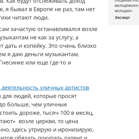
в. Как будут отслеживать доход
(«Единая Рос
молодёжного
, я бывал в Европе не раз, там нет
молодая»
тихи читают люди.
Эксперт
 сам зачастую останавливался возле
зыкантам не как за услугу, а
т дать и копейку. Это очень близко
м я даю деньги музыкантам,
Гнесинке или еще где-то и
 деятельность уличных артистов
 для людей, которые просят
до больше, чем уличные
тоить дороже, тысяч 100 в месяц,
тают» возле церкви, то цена
ечно, здесь утрирую и иронизирую.
антов обязать покупать патент и