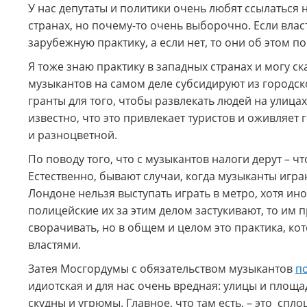
У нас депутаты и политики очень любят ссылаться
странах, но почему-то очень выборочно. Если власт
зарубежную практику, а если нет, то они об этом п
Я тоже знаю практику в западных странах и могу ск
музыкантов на самом деле субсидируют из городск
гранты для того, чтобы развлекать людей на улица
известно, что это привлекает туристов и оживляет 
и разноцветной.
По поводу того, что с музыкантов налоги дерут – чт
Естественно, бывают случаи, когда музыканты игра
Лондоне нельзя выступать играть в метро, хотя ино
полицейские их за этим делом застукивают, то им 
сворачивать, но в общем и целом это практика, ко
властями.
Затея Мосгордумы с обязательством музыкантов
п
идиотская и для нас очень вредная: улицы и площа
скудны и угрюмы. Главное, что там есть, – это сп