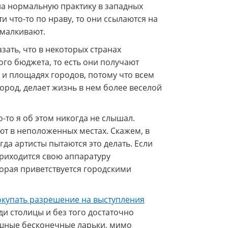
 на нормальную практику в западных
и что-то по нраву, то они ссылаются на
омалкивают.
азать, что в некоторых странах
ого бюджета, то есть они получают
х и площадях городов, потому что всем
город, делает жизнь в нем более веселой
о-то я об этом никогда не слышал.
ют в неположенных местах. Скажем, в
гда артисты пытаются это делать. Если
приходится свою аппаратуру
торая приветствуется городскими
окупать разрешение на выступления
ди столицы и без того достаточно
лошные бесконечные ларьки, мимо