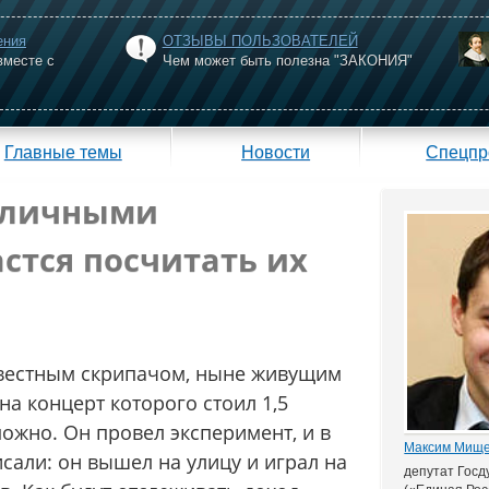
ения
ОТЗЫВЫ ПОЛЬЗОВАТЕЛЕЙ
вместе с
Чем может быть полезна "ЗАКОНИЯ"
Главные темы
Новости
Спецпр
 уличными
стся посчитать их
звестным скрипачом, ныне живущим
на концерт которого стоил 1,5
ожно. Он провел эксперимент, и в
Максим Мищ
сали: он вышел на улицу и играл на
депутат Госд