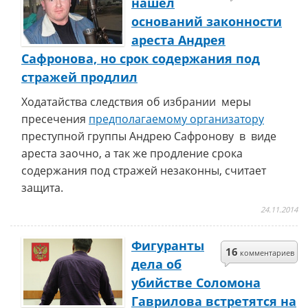
нашел
оснований законности
ареста Андрея
Сафронова, но срок содержания под
стражей продлил
Ходатайства следствия об избрании меры
пресечения
предполагаемому организатору
преступной группы Андрею Сафронову в виде
ареста заочно, а так же продление срока
содержания под стражей незаконны, считает
защита.
24.11.2014
Фигуранты
16
комментариев
дела об
убийстве Соломона
Гаврилова встретятся на