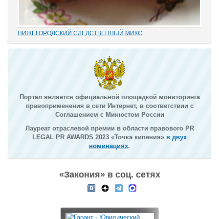
НИЖЕГОРОДСКИЙ СЛЕДСТВЕННЫЙ МИКС
В этом деле «прекрасно» все: от такой «малости», как
переписывание карандашиком на папке статей обвинения без
положенного по УПК РФ закрытия одного и возбуждения другого
дела, до того, что по всем законам...
Портал является официальной площадкой мониторинга
правоприменения в сети Интернет, в соответствии с
Соглашением с Минюстом России
Лауреат отраслевой премии в области правового PR
LEGAL PR AWARDS 2023 «Точка кипения»
в двух
номинациях
.
«Закония» в соц. сетях