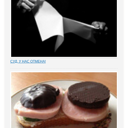
СУД, У НАС ОТМЕНА!
Отмена судебных решений – это установление справедливости
или результат настырных попыток добиться своего,
«прокручивая» маховик судебной триады? На площадках
адвокатских сообществ встречаются просто уникальные...