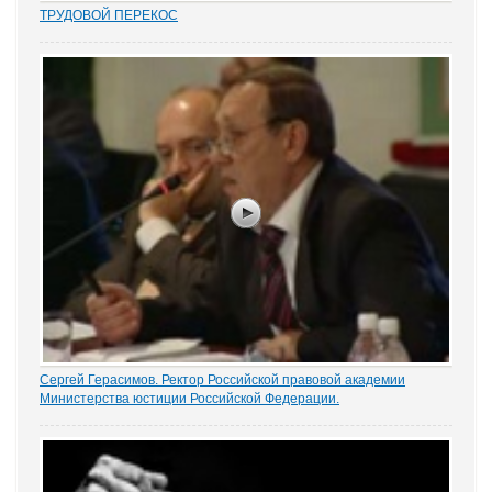
ТРУДОВОЙ ПЕРЕКОС
Перекос в трудовых спорах в сторону защиты «слабой» стороны
– работника вот уже почти 15 лет является одним из общих мест
правосудия. Причем, зафиксированным непосредственно в
нормах закона. Например,...
Сергей Герасимов. Ректор Российской правовой академии
Министерства юстиции Российской Федерации.
За скорейшее принятие «Основ» ратовал ректор Российской
правовой академии Министерства юстиции Российской
Федерации Сергей Герасимов. Проект Минюста он сравнил со
строительством совершенно необходимой...