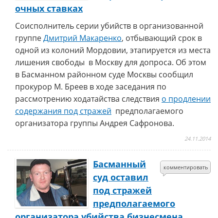
очных ставках
Соисполнитель серии убийств в организованной
группе
Дмитрий Макаренко
, отбывающий срок в
одной из колоний Мордовии, этапируется из места
лишения свободы в Москву для допроса. Об этом
в Басманном районном суде Москвы сообщил
прокурор М. Бреев в ходе заседания по
рассмотрению ходатайства следствия
о продлении
содержания под стражей
предполагаемого
организатора группы Андрея Сафронова.
24.11.2014
Басманный
комментировать
суд оставил
под стражей
предполагаемого
организатора убийства бизнесмена