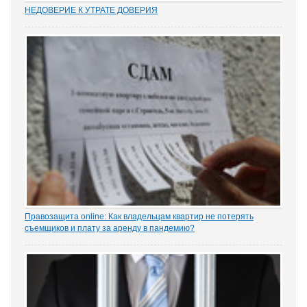
НЕДОВЕРИЕ К УТРАТЕ ДОВЕРИЯ
Увольнение муниципальных и госслужащих по утрате доверия –
относительно новый правовой институт в России. Норма об этом
(п. 7.1 ч. 1 ст. 81 ТК РФ) появилась в Трудовом кодексе в 2012 году
в ходе совершенствования...
Правозащита online: Как владельцам квартир не потерять
съемщиков и плату за аренду в пандемию?
Рынок аренды жилья ожидает существенное проседание в части
спроса, отметила в интервью порталу «ЗАКОНИЯ» главный
юрисконсульт проектов судебной практики Ольга Старых.