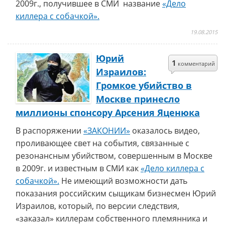
2009г., получившее в СМИ название
«Дело
киллера с собачкой».
19.08.2015
Юрий
1
комментарий
Израилов:
Громкое убийство в
Москве принесло
миллионы спонсору Арсения Яценюка
В распоряжении
«ЗАКОНИИ»
оказалось видео,
проливающее свет на события, связанные с
резонансным убийством, совершенным в Москве
в 2009г. и известным в СМИ как
«Дело киллера с
собачкой».
Не имеющий возможности дать
показания российским сыщикам бизнесмен Юрий
Израилов, который, по версии следствия,
«заказал» киллерам собственного племянника и