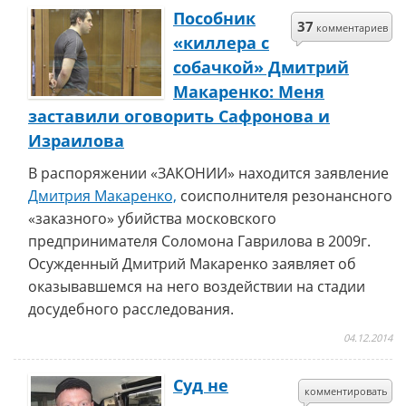
Пособник
37
комментариев
«киллера c
cобачкой» Дмитрий
Макаренко: Меня
заставили оговорить Сафронова и
Израилова
В распоряжении «ЗАКОНИИ» находится заявление
Дмитрия Макаренко,
соисполнителя резонансного
«заказного» убийства московского
предпринимателя Соломона Гаврилова в 2009г.
Осужденный Дмитрий Макаренко заявляет об
оказывавшемся на него воздействии на стадии
досудебного расследования.
04.12.2014
Суд не
комментировать