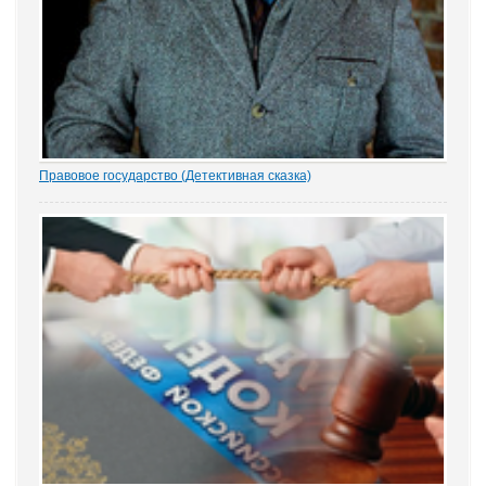
Правовое государство (Детективная сказка)
1.- Ночью кто-то убил бабку Парасью. Поленом по голове. И
надругался над покойной. Не ты? - грозно спросил Воевода.
Добрыня исподлобья бросил на Воеводу удивлённый взгляд.
- Я был...