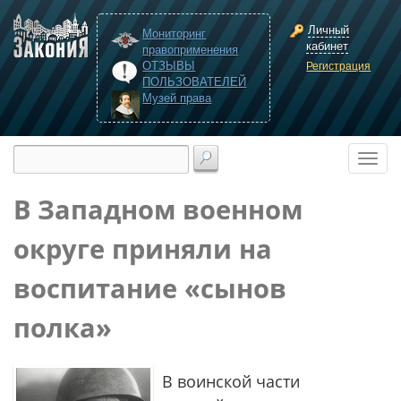
Личный
Мониторинг
кабинет
правоприменения
ОТЗЫВЫ
Регистрация
ПОЛЬЗОВАТЕЛЕЙ
Музей права
В Западном военном
округе приняли на
воспитание «сынов
полка»
В воинской части