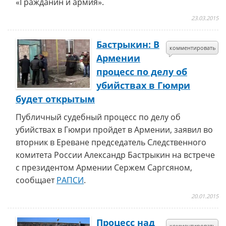
«Гражданин и армия».
23.03.2015
Бастрыкин: В
комментировать
Армении
процесс по делу об
убийствах в Гюмри
будет открытым
Публичный судебный процесс по делу об
убийствах в Гюмри пройдет в Армении, заявил во
вторник в Ереване председатель Следственного
комитета России Александр Бастрыкин на встрече
с президентом Армении Сержем Саргсяном,
сообщает
РАПСИ
.
20.01.2015
Процесс над
комментировать