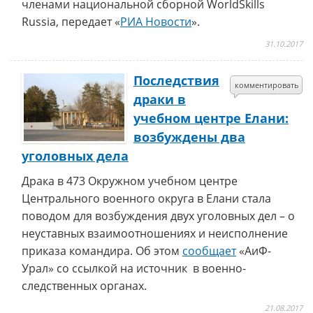
членами национальной сборной WorldSkills
Russia, передает «
РИА Новости
».
31.10.2017
Последствия
комментировать
драки в
учебном центре Елани:
возбуждены два
уголовных дела
Драка в 473 Окружном учебном центре
Центрального военного округа в Елани стала
поводом для возбуждения двух уголовных дел – о
неуставных взаимоотношениях и неисполнение
приказа командира. Об этом
сообщает
«АиФ-
Урал» со ссылкой на источник в военно-
следственных органах.
21.08.2017