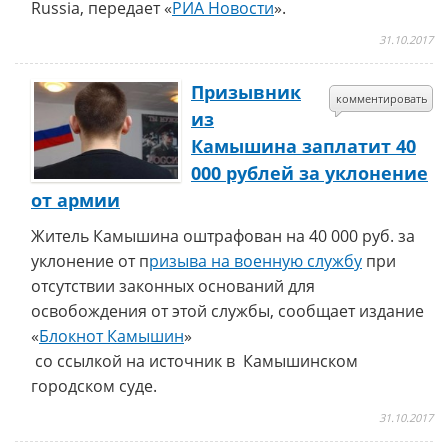
Russia, передает «
РИА Новости
».
31.10.2017
Призывник
комментировать
из
Камышина заплатит 40
000 рублей за уклонение
от армии
Житель Камышина оштрафован на 40 000 руб. за
уклонение от п
ризыва на военную службу
при
отсутствии законных оснований для
освобождения от этой службы, сообщает издание
«
Блокнот Камышин
»
со ссылкой на источник в Камышинском
городском суде.
31.10.2017