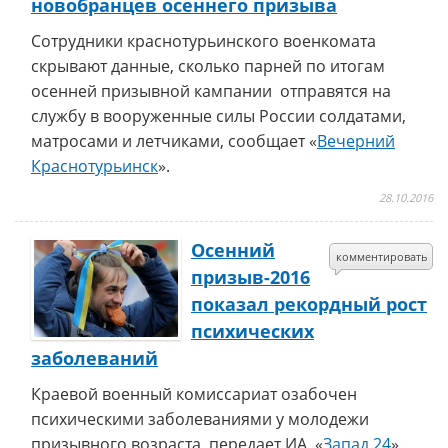
новобранцев осеннего призыва
Сотрудники краснотурьинского военкомата
скрывают данные, сколько парней по итогам
осенней призывной кампании отправятся на
службу в вооруженные силы России солдатами,
матросами и летчиками, сообщает «
Вечерний
Краснотурьинск
».
28.10.2016
Осенний
комментировать
призыв-2016
показал рекордный рост
психических
заболеваний
Краевой военный комиссариат озабочен
психическими заболеваниями у молодежи
призывного возраста, передает ИА «
Запад 24
».